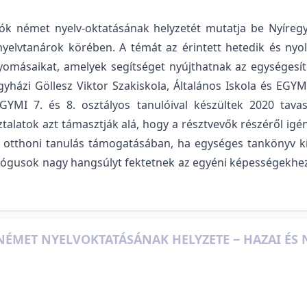
ók német nyelv-oktatásának helyzetét mutatja be Nyíregyh
nyelvtanárok körében. A témát az érintett hetedik és nyo
enyomásaikat, amelyek segítséget nyújthatnak az egységesí
egyházi Göllesz Viktor Szakiskola, Általános Iskola és EGY
EGYMI 7. és 8. osztályos tanulóival készültek 2020 tav
asztalatok azt támasztják alá, hogy a résztvevők részéről ig
 otthoni tanulás támogatásában, ha egységes tankönyv kín
gógusok nagy hangsúlyt fektetnek az egyéni képességekhez
ÉMET NYELVOKTATÁSÁNAK HELYZETE ‒ HAZAI ÉS 