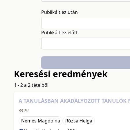
Publikált ez után
Publikált ez előtt
Keresési eredmények
1 - 2 a 2 tételből
A TANULÁSBAN AKADÁLYOZOTT TANULÓK 
69-81
Nemes Magdolna
Rózsa Helga