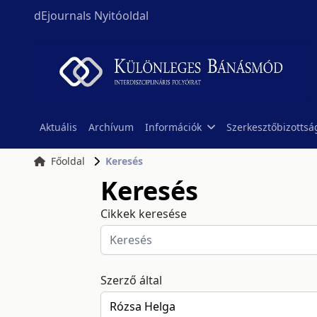
dEjournals Nyitóoldal
Aktuális
Archívum
Információk
Szerkesztőbizottsá
Főoldal
Keresés
Keresés
Cikkek keresése
Szerző által