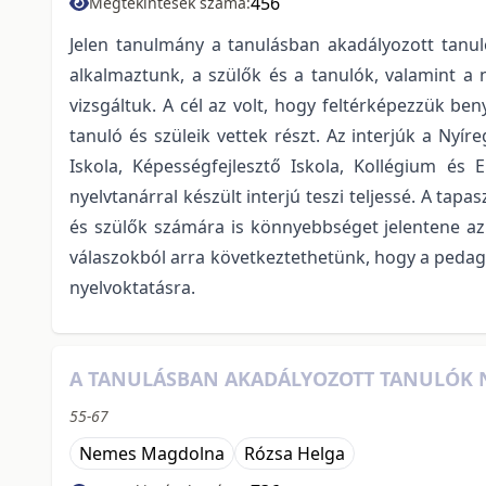
456
Megtekintések száma:
Jelen tanulmány a tanulásban akadályozott tanul
alkalmaztunk, a szülők és a tanulók, valamint a 
vizsgáltuk. A cél az volt, hogy feltérképezzük b
tanuló és szüleik vettek részt. Az interjúk a Nyír
Iskola, Képességfejlesztő Iskola, Kollégium és 
nyelvtanárral készült interjú teszi teljessé. A tap
és szülők számára is könnyebbséget jelentene az
válaszokból arra következtethetünk, hogy a peda
nyelvoktatásra.
A TANULÁSBAN AKADÁLYOZOTT TANULÓK N
55-67
Nemes Magdolna
Rózsa Helga