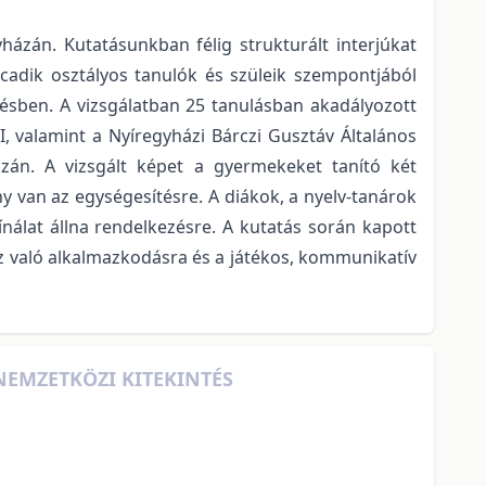
ázán. Kutatásunkban félig strukturált interjúkat
lcadik osztályos tanulók és szüleik szempontjából
tésben. A vizsgálatban 25 tanulásban akadályozott
MI, valamint a Nyíregyházi Bárczi Gusztáv Általános
aszán. A vizsgált képet a gyermekeket tanító két
ény van az egységesítésre. A diákok, a nyelv-tanárok
álat állna rendelkezésre. A kutatás során kapott
 való alkalmazkodásra és a játékos, kommunikatív
NEMZETKÖZI KITEKINTÉS