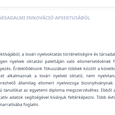
TÁRSADALMI INNOVÁCIÓ APSEKTUSÁBÓL
tívájából, a lovári nyelvoktatás történetiségire és társad
gen nyelvek oktatási palettáján való elismertetésének f
zés. Érdeklődésünk fókuszában többek között a következő 
ket alkalmaznak a lovári nyelvet oktató, nem nyelvta
rezhető államilag elismert nyelvvizsga bizonyítványna
ú tanulókat az egyetemi diploma megszerzéséhez. Ebből a 
tatív adatok segítségével kívánjuk feltérképezni. Több évti
narratívába foglalni.