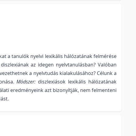
t a tanulók nyelvi lexikális hálózatának felmérése
 diszlexiának az idegen nyelvtanulásban? Valóban
elvezethetnek a nyelvtudás kialakulásához? Célunk a
vonása.
Módszer:
diszlexiások lexikális hálózatának
álati eredményeink azt bizonyítják, nem felmenteni
ást.