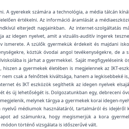
ni. A gyerekek számára a technológia, a média tálcán kíná
lően értékelni. Az információ áramlását a médiaeszközök t
endkívül elterjedt napjainkban. Az internet-szolgáltatás 
ja az idegen nyelvet, amit a vizuális-auditív ingerek tesz
v ismerete. A szülők gyermekük érdekeit és majdani iskol
enységekre, köztük óvodai angol tevékenységekre, de a 
viskolába is járhat a gyermekkel. Saját megfigyeléseink 
i, hiszen a gyermekek életében is megjelennek az IKT-esz
nem csak a felnőttek kiváltsága, hanem a legkisebbeké is
internet és IKT eszközök segíthetik az idegen nyelvek elsaj
t és új lehetőségét is. Dolgozatunkban egy, debreceni óv
 is megjelenik, melynek tárgya a gyermekek korai idegen-ny
n nyelvű médiumok használatáról, tartalmáról és idejéről ké
 alapot ad számunkra, hogy megismerjük a kora gyermek
módon történő vizsgálata is időszerűvé vált.