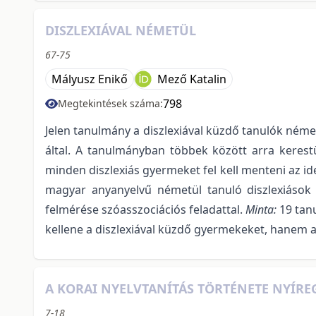
DISZLEXIÁVAL NÉMETÜL
67-75
Mályusz Enikő
Mező Katalin
798
Megtekintések száma:
Jelen tanulmány a diszlexiával küzdő tanulók néme
által. A tanulmányban többek között arra kerest
minden diszlexiás gyermeket fel kell menteni az id
magyar anyanyelvű németül tanuló diszlexiások n
felmérése szóasszociációs feladattal.
Minta:
19 tan
kellene a diszlexiával küzdő gyermekeket, hanem a
A KORAI NYELVTANÍTÁS TÖRTÉNETE NYÍR
7-18