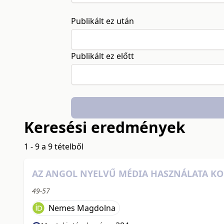
Publikált ez után
Publikált ez előtt
Keresési eredmények
1 - 9 a 9 tételből
AZ ANGOL NYELVŰ MÉDIA HASZNÁLATA K
49-57
Nemes Magdolna