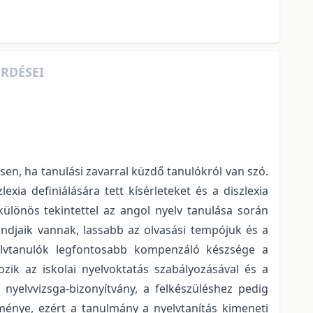
RDÉSEI
n, ha tanulási zavarral küzdő tanulókról van szó.
xia definiálására tett kísérleteket és a diszlexia
 különös tekintettel az angol nyelv tanulása során
ondjaik vannak, lassabb az olvasási tempójuk és a
yelvtanulók legfontosabb kompenzáló készsége a
ozik az iskolai nyelvoktatás szabályozásával és a
nyelvvizsga-bizonyítvány, a felkészüléshez pedig
lménye, ezért a tanulmány a nyelvtanítás kimeneti