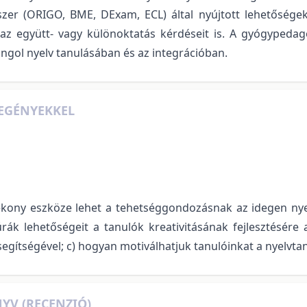
zer (ORIGO, BME, DExam, ECL) által nyújtott lehetőségeke
az együtt- vagy különoktatás kérdéseit is. A gyógypedag
ngol nyelv tanulásában és az integrációban.
EGÉNYEKKEL
kony eszköze lehet a tehetséggondozásnak az idegen nyelv
k lehetőségeit a tanulók kreativitásának fejlesztésére a
gítségével; c) hogyan motiválhatjuk tanulóinkat a nyelvta
YV (RECENZIÓ)