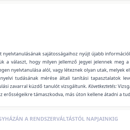
t nyelvtanulásának sajátosságaihoz nyújt újabb információka
ük a választ, hogy milyen jellemző jegyei jelennek meg a
egen nyelvtanulása alól, vagy léteznek olyan utak, melyek 
yelvi tudásának mérése általi tanítási tapasztalatok le
ulási zavarral küzdő tanulót vizsgáltunk.
Következtetés:
Vizsg
z erősségeikre támaszkodva, más úton kellene átadni a tud
EGYHÁZÁN A RENDSZERVÁLTÁSTÓL NAPJAINKIG