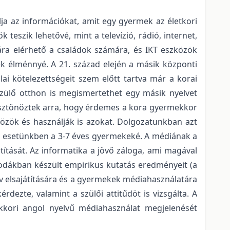
lja az információkat, amit egy gyermek az életkori
eszik lehetővé, mint a televízió, rádió, internet,
mára elérhető a családok számára, és IKT eszközök
nek élménnyé. A 21. század elején a másik központi
ai kötelezettségeit szem előtt tartva már a korai
szülő otthon is megismertethet egy másik nyelvet
ösztönöztek arra, hogy érdemes a kora gyermekkor
közök és használják is azokat. Dolgozatunkban azt
, esetünkben a 3-7 éves gyermekeké. A médiának a
átítását. Az informatika a jövő záloga, ami magával
odákban készült empirikus kutatás eredményeit (a
elv elsajátítására és a gyermekek médiahasználatára
rdezte, valamint a szülői attitűdöt is vizsgálta. A
kori angol nyelvű médiahasználat megjelenését