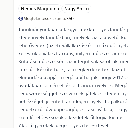
Nemes Magdolna
Nagy Anikó
360
Megtekintések száma:
Tanulmányunkban a kisgyermekkori nyelvtanulás je
idegennyelv-tanulásban, melyek az alapvető kül
lehetőségek (üzleti vállalkozásként működő nyel
kerestük a választ arra is, milyen módszertani sze
Kutatási módszerként az interjút választottuk, mer
interjút készítettünk, a megkérdezettek közöt
elmondása alapján megállapíthatjuk, hogy 2017-be
óvodákban a német és a francia nyelv is. Megá
rendszerességgel szerveznek játékos idegen nyel
nehézséget jelentett az idegen nyelvi foglalkoz
rendelkező óvodapedagógus, aki vállalja, hogy
szemléltetőeszközök a kezdetektől fogva kiemelt 
7 korú gyerekek idegen nyelvi fejlesztését.