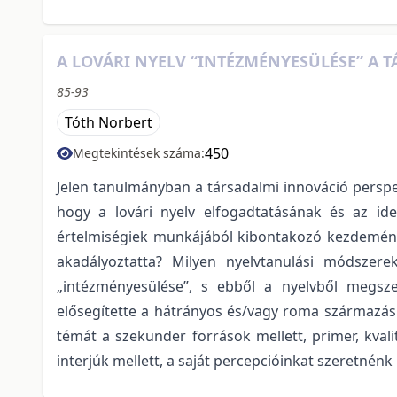
A LOVÁRI NYELV “INTÉZMÉNYESÜLÉSE” A 
85-93
Tóth Norbert
450
Megtekintések száma:
Jelen tanulmányban a társadalmi innováció perspek
hogy a lovári nyelv elfogadtatásának és az ide
értelmiségiek munkájából kibontakozó kezdeménye
akadályoztatta? Milyen nyelvtanulási módszere
„intézményesülése”, s ebből a nyelvből megsze
elősegítette a hátrányos és/vagy roma származás
témát a szekunder források mellett, primer, kvali
interjúk mellett, a saját percepcióinkat szeretnénk 