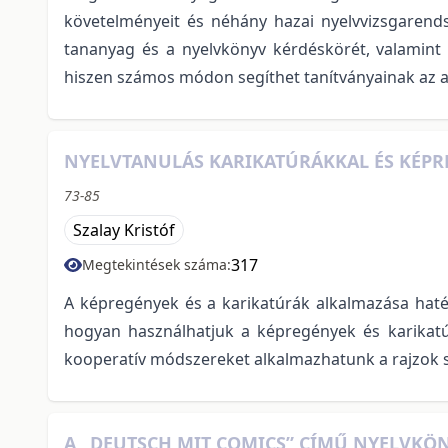
követelményeit és néhány hazai nyelvvizsgarends
tananyag és a nyelvkönyv kérdéskörét, valamint 
hiszen számos módon segíthet tanítványainak az a
NYELVTANULÁS KARIKATÚRÁKKAL ÉS KÉPR
73-85
Szalay Kristóf
317
Megtekintések száma:
A képregények és a karikatúrák alkalmazása haté
hogyan használhatjuk a képregények és karikatúrá
kooperatív módszereket alkalmazhatunk a rajzok se
A „DEUTSCH MIT COMICS” CÍMŰ NYELVKÖN