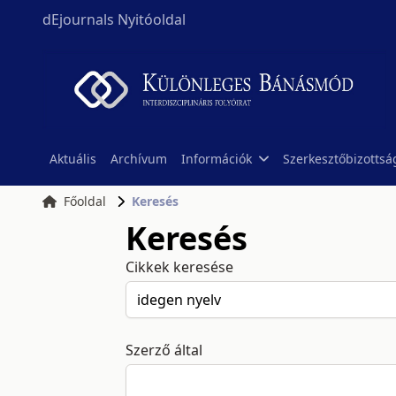
dEjournals Nyitóoldal
Aktuális
Archívum
Információk
Szerkesztőbizottsá
Főoldal
Keresés
Keresés
Cikkek keresése
Szerző által