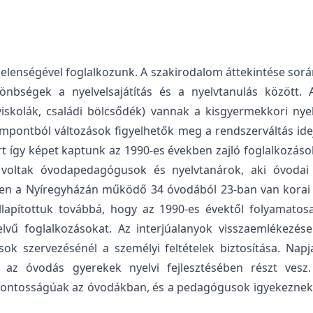
lenségével foglalkozunk. A szakirodalom áttekintése sorá
önbségek a nyelvelsajátítás és a nyelvtanulás között.
viskolák, családi bölcsődék) vannak a kisgyermekkori ny
mpontból változások figyelhetők meg a rendszerváltás idejé
t így képet kaptunk az 1990-es években zajló foglalkozások
t voltak óvodapedagógusok és nyelvtanárok, aki óvodai
n a Nyíregyházán működő 34 óvodából 23-ban van korai ang
llapítottuk továbbá, hogy az 1990-es évektől folyamato
vű foglalkozásokat. Az interjúalanyok visszaemlékezései
ások szervezésénél a személyi feltételek biztosítása. Na
 az óvodás gyerekek nyelvi fejlesztésében részt vesz
fontosságúak az óvodákban, és a pedagógusok igyekeznek m