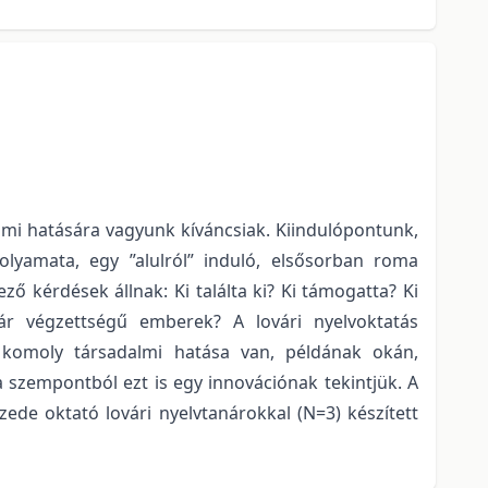
almi hatására vagyunk kíváncsiak. Kiindulópontunk,
olyamata, egy ”alulról” induló, elsősorban roma
kérdések állnak: Ki találta ki? Ki támogatta? Ki
nár végzettségű emberek? A lovári nyelvoktatás
k komoly társadalmi hatása van, példának okán,
szempontból ezt is egy innovációnak tekintjük. A
zede oktató lovári nyelvtanárokkal (N=3) készített