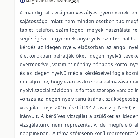
384
Megtekintések száma:
A mai digitális világban veszélyes gyermeknek len
sajátosságai miatt nem minden esetben tud megfele
tablet, telefon, számítógép, melyek használata r
segítségével a gyermek anyanyelvi szinten hallhat
kérdés az idegen nyelv, elsősorban az angol nyel
életkorokban beíratják őket idegen nyelvű tevék
gyermekével, valamint néhány hónapos kortól nyel
és az idegen nyelvű média kérdéseivel foglalkozn
mutatjuk be, hogy ezen eszközök alkalmazása már 
nyelvi szocializációban is fontos szerepe van: az 
vonzza az idegen nyelv tanulásának szükségességé
vizsgálat ideje: 2016. ősztől 2017 tavaszig, N=60)
irányult. A kérőíves vizsgálat a szülőket az idege
vizsgálatunk nem reprezentatív, de megfelelő
napjainkban. A téma szélesebb körű reprezentatív 