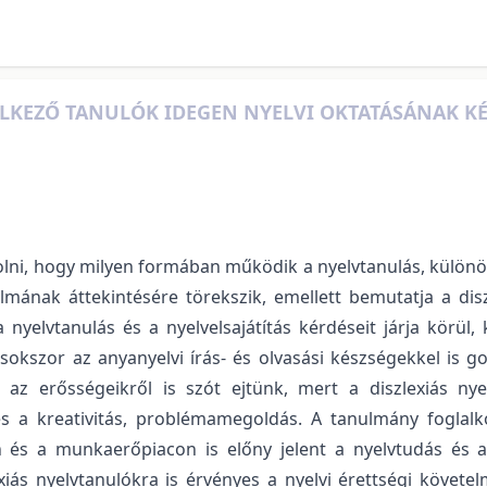
LKEZŐ TANULÓK IDEGEN NYELVI OKTATÁSÁNAK KÉ
ni, hogy milyen formában működik a nyelvtanulás, különöse
lmának áttekintésére törekszik, emellett bemutatja a diszle
 nyelvtanulás és a nyelvelsajátítás kérdéseit járja körül,
sokszor az anyanyelvi írás- és olvasási készségekkel is g
az erősségeikről is szót ejtünk, mert a diszlexiás n
 és a kreativitás, problémamegoldás. A tanulmány foglalk
n és a munkaerőpiacon is előny jelent a nyelvtudás és a 
iás nyelvtanulókra is érvényes a nyelvi érettségi követe