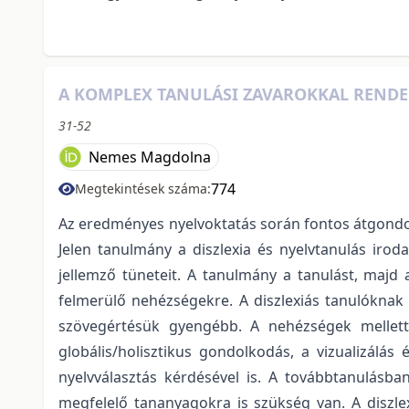
A KOMPLEX TANULÁSI ZAVAROKKAL RENDE
31-52
Nemes Magdolna
774
Megtekintések száma:
Az eredményes nyelvoktatás során fontos átgondol
Jelen tanulmány a diszlexia és nyelvtanulás iroda
jellemző tüneteit. A tanulmány a tanulást, majd a
felmerülő nehézségekre. A diszlexiás tanulóknak 
szövegértésük gyengébb. A nehézségek mellett 
globális/holisztikus gondolkodás, a vizualizálás
nyelvválasztás kérdésével is. A továbbtanulásba
megfelelő tananyagokra is szükség van. A diszlex