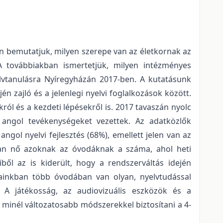
n bemutatjuk, milyen szerepe van az életkornak az
 A továbbiakban ismertetjük, milyen intézményes
elvtanulásra Nyíregyházán 2017-ben. A kutatásunk
n zajló és a jelenlegi nyelvi foglalkozások között.
ról és a kezdeti lépésekről is. 2017 tavaszán nyolc
 angol tevékenységeket vezettek. Az adatközlők
ol nyelvi fejlesztés (68%), emellett jelen van az
san nő azoknak az óvodáknak a száma, ahol heti
ből az is kiderült, hogy a rendszerváltás idején
pjainkban több óvodában van olyan, nyelvtudással
. A játékosság, az audiovizuális eszközök és a
inél változatosabb módszerekkel biztosítani a 4-