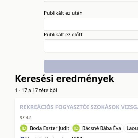
Publikált ez után
Publikált ez előtt
Keresési eredmények
1 - 17 a 17 tételből
REKREÁCIÓS FOGYASZTÓI SZOKÁSOK VIZSG
33-44
Boda Eszter Judit
Bácsné Bába Éva
Laou