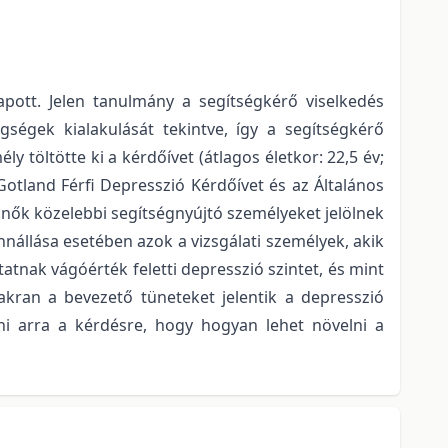
apott. Jelen tanulmány a segítségkérő viselkedés
egségek kialakulását tekintve, így a segítségkérő
 töltötte ki a kérdőívet (átlagos életkor: 22,5 év;
 Gotland Férfi Depresszió Kérdőívet és az Általános
nők közelebbi segítségnyújtó személyeket jelölnek
nnállása esetében azok a vizsgálati személyek, akik
tnak vágóérték feletti depresszió szintet, és mint
akran a bevezető tüneteket jelentik a depresszió
dni arra a kérdésre, hogy hogyan lehet növelni a