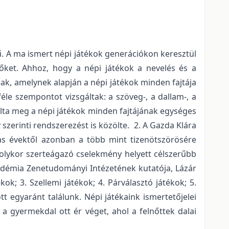
gű. A ma ismert népi játékok generációkon keresztül
őket. Ahhoz, hogy a népi játékok a nevelés és a
ak, amelynek alapján a népi játékok minden fajtája
le szempontot vizsgáltak: a szöveg-, a dallam-, a
lálta meg a népi játékok minden fajtájának egységes
szerinti rendszerezést is közölte. 2. A Gazda Klára
-as évektől azonban a több mint tizenötszörösére
z olykor szerteágazó cselekmény helyett célszerűbb
adémia Zenetudományi Intézetének kutatója, Lázár
ok; 3. Szellemi játékok; 4. Párválasztó játékok; 5.
 egyaránt találunk. Népi játékaink ismertetőjelei
a gyermekdal ott ér véget, ahol a felnőttek dalai