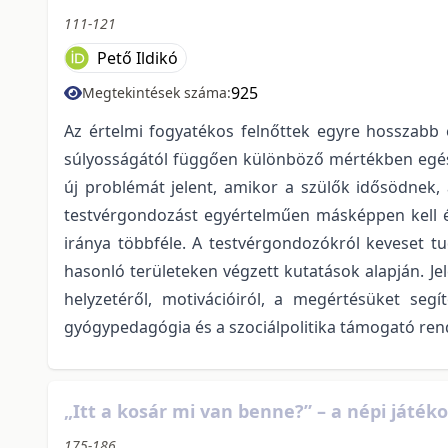
111-121
Pető Ildikó
925
Megtekintések száma:
Az értelmi fogyatékos felnőttek egyre hosszabb é
súlyosságától függően különböző mértékben egész
új problémát jelent, amikor a szülők idősödnek, 
testvérgondozást egyértelműen másképpen kell ér
iránya többféle. A testvérgondozókról keveset tu
hasonló területeken végzett kutatások alapján. Jel
helyzetéről, motivációiról, a megértésüket se
gyógypedagógia és a szociálpolitika támogató rend
„Itt a kosár mi van benne?” – a népi játé
175-186