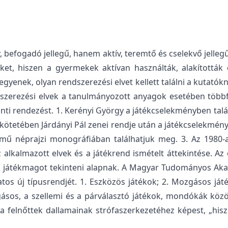
, befogadó jellegű, hanem aktív, teremtő és cselekvő jelle
et, hiszen a gyermekek aktívan használták, alakították 
enek, olyan rendszerezési elvet kellett találni a kutatókn
szerezési elvek a tanulmányozott anyagok esetében többfé
rinti rendezést. 1. Kerényi György a játékcselekményben ta
kötetében Járdányi Pál zenei rendje után a játékcselekmény 
című néprajzi monográfiában találhatjuk meg. 3. Az 1980
 alkalmazott elvek és a játékrend ismételt áttekintése. A
− a játékmagot tekinteni alapnak. A Magyar Tudományos Ak
atos új típusrendjét. 1. Eszközös játékok; 2. Mozgásos játék
sos, a szellemi és a párválasztó játékok, mondókák között
 felnőttek dallamainak strófaszerkezetéhez képest, „hisz 