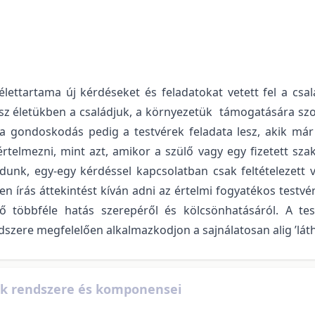
lettartama új kérdéseket és feladatokat vetett fel a csa
 életükben a családjuk, a környezetük támogatására szor
a gondoskodás pedig a testvérek feladata lesz, akik már ön
telmezni, mint azt, amikor a szülő vagy egy fizetett sza
dunk, egy-egy kérdéssel kapcsolatban csak feltételezett 
en írás áttekintést kíván adni az értelmi fogyatékos testvé
gítő többféle hatás szerepéről és kölcsönhatásáról. A 
szere megfelelően alkalmazkodjon a sajnálatosan alig ’láth
kok rendszere és komponensei