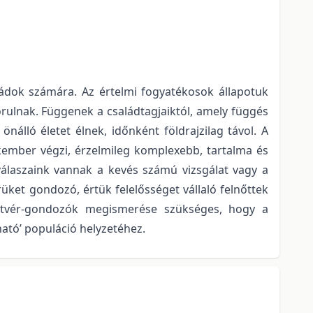
ládok számára. Az értelmi fogyatékosok állapotuk
ulnak. Függenek a családtagjaiktól, amely függés
álló életet élnek, időnként földrajzilag távol. A
kember végzi, érzelmileg komplexebb, tartalma és
válaszaink vannak a kevés számú vizsgálat vagy a
rüket gondozó, értük felelősséget vállaló felnőttek
testvér-gondozók megismerése szükséges, hogy a
ató’ populáció helyzetéhez.