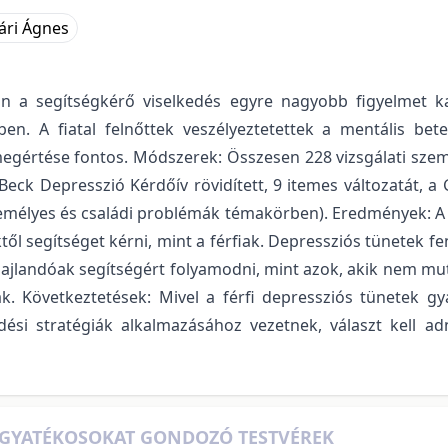
ári Ágnes
an a segítségkérő viselkedés egyre nagyobb figyelmet k
rében. A fiatal felnőttek veszélyeztetettek a mentális bet
egértése fontos. Módszerek: Összesen 228 vizsgálati személy
Beck Depresszió Kérdőív rövidített, 9 itemes változatát, a
zemélyes és családi problémák témakörben). Eredmények: A 
ől segítséget kérni, mint a férfiak. Depressziós tünetek fe
hajlandóak segítségért folyamodni, mint azok, akik nem muta
. Következtetések: Mivel a férfi depressziós tünetek gy
ési stratégiák alkalmazásához vezetnek, választ kell a
OGYATÉKOSOKAT GONDOZÓ TESTVÉREK