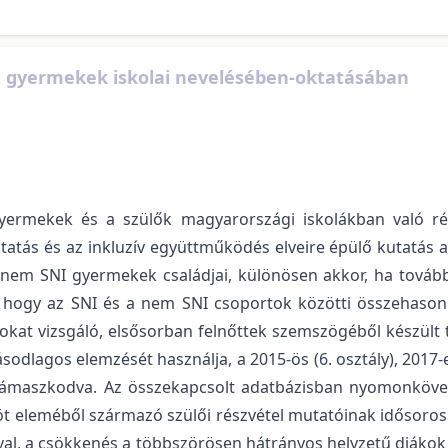
nyű gyermekek iskolai nevelésében-oktatásában
yermekek és a szülők magyarországi iskolákban való rész
tás és az inkluzív együttműködés elveire épülő kutatás az
 nem SNI gyermekek családjai, különösen akkor, ha tovább
, hogy az SNI és a nem SNI csoportok közötti összehasonl
atokat vizsgáló, elsősorban felnőttek szemszögéből készült
agos elemzését használja, a 2015-ös (6. osztály), 2017-es 
 támaszkodva. Az összekapcsolt adatbázisban nyomonkövet
v öt eleméből származó szülői részvétel mutatóinak idősoro
sával, a csökkenés a többszörösen hátrányos helyzetű diáko