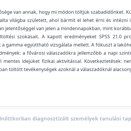
sége van annak, hogy mi módon töltjük szabadidőnket. Külö
alta világba született, ahol bármit el lehet érni és intéz
lyan jelentőséggel van jelen a mindennapokban, mint korább
ő eltöltési szokásait. A kapott eredményeket SPSS 21.0 p
 a gamma együttható vizsgálata mellett. A fókuszt a lakóhe
dmények: a fővárosi válaszadókra jellemzőbb a napi szint
 mentes idejüket fizikai aktivitással. Következtetések: 
ban töltött tevékenységek azoknál a válaszadóknál alacsony
lnőttkorban diagnosztizált személyek tanulási tap