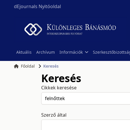
dEjournals Nyitóoldal
Aktuális
Archívum
Információk
Szerkesztőbizottsá
Főoldal
Keresés
Keresés
Cikkek keresése
Szerző által