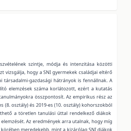
vételének szintje, módja és intenzitása közötti
t vizsgálja, hogy a SNI gyermekek családjai eltérő
i társadalmi-gazdasági hátrányok is fennállnak. A
ító elemzések száma korlátozott, ezért a kutatás
 tanulmányokra összpontosít. Az empirikus rész az
(8. osztály) és 2019-es (10. osztály) kohorszokból
hető a töretlen tanulási úttal rendelkező diákok
s elemzését. Az eredmények arra utalnak, hogy míg
k körében meredekebb, mint a kizárólag SNI diákok