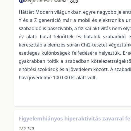
1803
Megtekintések száma:
Háttér: Modern világunkban egyre nagyobb jelentő
Y és a Z generáció már a mobil és elektronika ur
szabadidő is passzívabb, a fizikai aktivitás nem o
év alatti fiatal felnőttek és fiatalok szabadid
kereszttábla elemzés során Chi2-tesztet végeztünk
esetleges különbségek felfedésére helyeztük. Ere
gyakrabban töltik a szabadban kötelezettségektől
eltöltési szokások és a jövedelem között. A szabad
havi jövedelme 100 000 Ft alatt volt.
Figyelemhiányos hiperaktivitás zavarral fe
129-140