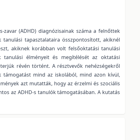
ás-zavar (ADHD) diagnózisainak száma a felnőttek
anulási tapasztalataira összpontosított, akiknél
szt, akiknek korábban volt felsőoktatási tanulási
k tanulási élményeit és megítélését az oktatási
nterjúk révén történt. A résztvevők nehézségekről
k támogatást mind az iskolából, mind azon kívül,
dmények azt mutatták, hogy az érzelmi és szociális
ontos az ADHD-s tanulók támogatásában. A kutatás