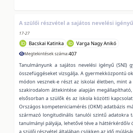
A szülői részvétel a sajátos nevelési igé
17-27
Bacskai Katinka
Varga Nagy Anikó
407
Megtekintések száma:
Tanulmányunk a sajátos nevelési igényű (SNI) g
összefüggéseket vizsgálja. A gyermekközpontú okta
módon vesznek-e részt az iskolai életben, mint a
szakirodalom áttekintése alapján megállapítható
elsősorban a szülők és az iskola közötti kapcsol
Országos kompeteniciamérés (OKM) adatbázis másodl
származó longitudinális tanulói szintű adatokra
tanulmányi pályája, lehetővé téve a háttérkérdőí
a szülői részvétel általában csökken az idő múlá