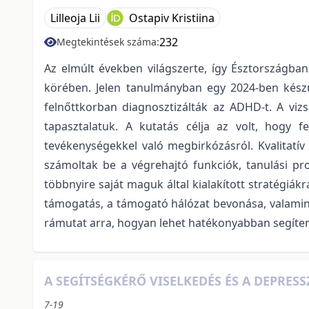
Lilleoja Lii
Ostapiv Kristiina
232
Megtekintések száma:
Az elmúlt években világszerte, így Észtországban
körében. Jelen tanulmányban egy 2024-ben készült
felnőttkorban diagnosztizálták az ADHD-t. A vizs
tapasztalatuk. A kutatás célja az volt, hogy f
tevékenységekkel való megbirkózásról. Kvalitatív
számoltak be a végrehajtó funkciók, tanulási pr
többnyire saját maguk által kialakított stratégiá
támogatás, a támogató hálózat bevonása, valamin
rámutat arra, hogyan lehet hatékonyabban segíten
A SEGÍTSÉGKÉRŐ VISELKEDÉS ÉS A DEPRES
7-19