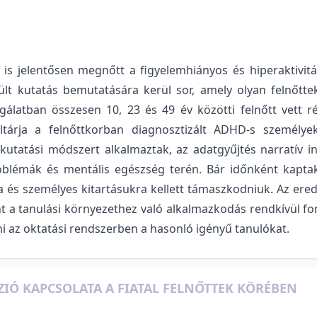
 is jelentősen megnőtt a figyelemhiányos és hiperaktivit
 kutatás bemutatására kerül sor, amely olyan felnőttek t
gálatban összesen 10, 23 és 49 év közötti felnőtt vett ré
eltárja a felnőttkorban diagnosztizált ADHD-s személye
 kutatási módszert alkalmaztak, az adatgyűjtés narratív i
oblémák és mentális egészség terén. Bár időnként kapta
kra és személyes kitartásukra kellett támaszkodniuk. Az ere
t a tanulási környezethez való alkalmazkodás rendkívül f
i az oktatási rendszerben a hasonló igényű tanulókat.
SZIÓ KAPCSOLATA A FIATAL FELNŐTTEK KÖRÉBEN