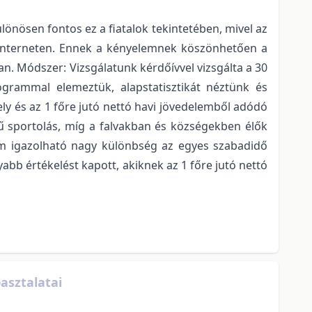
nösen fontos ez a fiatalok tekintetében, mivel az
ni interneten. Ennek a kényelemnek köszönhetően a
an. Módszer: Vizsgálatunk kérdőívvel vizsgálta a 30
rogrammal elemeztük, alapstatisztikát néztünk és
ly és az 1 főre jutó nettó havi jövedelemből adódó
ű sportolás, míg a falvakban és községekben élők
nem igazolható nagy különbség az egyes szabadidő
abb értékelést kapott, akiknek az 1 főre jutó nettó
asztalatai