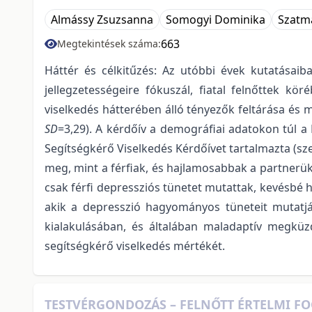
Almássy Zsuzsanna
Somogyi Dominika
Szatm
663
Megtekintések száma:
Háttér és célkitűzés: Az utóbbi évek kutatásaib
jellegzetességeire fókuszál, fiatal felnőttek kö
viselkedés hátterében álló tényezők feltárása és m
SD
=3,29). A kérdőív a demográfiai adatokon túl a 
Segítségkérő Viselkedés Kérdőívet tartalmazta (s
meg, mint a férfiak, és hajlamosabbak a partnerükt
csak férfi depressziós tünetet mutattak, kevésbé 
akik a depresszió hagyományos tüneteit mutatják
kialakulásában, és általában maladaptív megküzd
segítségkérő viselkedés mértékét.
TESTVÉRGONDOZÁS – FELNŐTT ÉRTELMI F