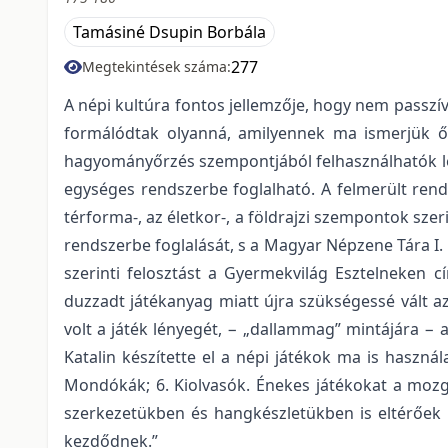
Tamásiné Dsupin Borbála
277
Megtekintések száma:
A népi kultúra fontos jellemzője, hogy nem passzív
formálódtak olyanná, amilyennek ma ismerjük ők
hagyományőrzés szempontjából felhasználhatók legy
egységes rendszerbe foglalható. A felmerült rend
térforma-, az életkor-, a földrajzi szempontok sze
rendszerbe foglalását, s a Magyar Népzene Tára I. 
szerinti felosztást a Gyermekvilág Esztelneken 
duzzadt játékanyag miatt újra szükségessé vált az
volt a játék lényegét, − „dallammag” mintájára 
Katalin készítette el a népi játékok ma is használ
Mondókák; 6. Kiolvasók. Énekes játékokat a mozgá
szerkezetükben és hangkészletükben is eltérőek a
kezdődnek.”