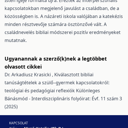
Isten igéje formálta újra. Érezték az interperszonális
kapcsolatokban megjelenő javulást a családban, de a
közösségben is. A názáreti iskola valójában a katekézis
minden résztvevője számára ösztönzővé vált. A
családnevelés bibliai módszerei pozitív eredményeket
mutatnak.
Ugyanannak a szerző(k)nek a legtöbbet
olvasott cikkei
Dr. Arkadiusz Krasicki ,
Kiválasztott bibliai
tanúságtételek a szülő–gyermek kapcsolatokról:
teológiai és pedagógiai reflexiók
Különleges
Bánásmód - Interdiszciplináris folyóirat: Évf. 11 szám 3
(2025)
KAPCSOLAT