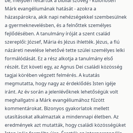
be, melyben feltártuk a bibliai szöveg - különösen
Márk evangéliumának hatását - azokra a
házaspárokra, akik napi nehézségekkel szembesülnek
a gyermeknevelésben, és a felnőttek személyes
fejlődésében. A tanulmány íróját a szent család
szereplői: József, Mária és Jézus ihlették. Jézus, a fiú
názáreti nevelése lehetővé tette szülei személyes lelki
formálódását. Ez a rész alkotja a tanulmány első
részét. Ezt követi egy, az Agnus Dei családi közösség
tagjai körében végzett felmérés. A kutatás
megmutatta, hogy nagy az érdeklődés Isten igéje
iránt. Az év során a jelenlévőknek lehetőségük volt
meghallgatni a Márk evangéliumához fűzött
kommentárokat. Bizonyos gyakorlatok mellett
utasításokat alkalmaztak a mindennapi életben. Az
eredmények azt mutatták, hogy családi közösségüket