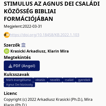
STIMULUS AZ AGNUS DEI CSALÁDI
KÖZÖSSÉG BIBLIAI
FORMÁCIÓJÁBAN
Megjelent:
2022-03-31
https://doi.org/10.18458/KB.2022.1.103
Szerzők
Krasicki Arkadiusz
,
Klarin Mira
Megtekintés
PDF (Angol)
Kulcsszavak
Márk evangéliuma
oktatás
nevelés
család
gyerekek
Agnus Dei közösség
Licenc
Copyright (c) 2022 Arkadiusz Krasicki (Ph.D.), Mira
Klarin (Ph.D.)