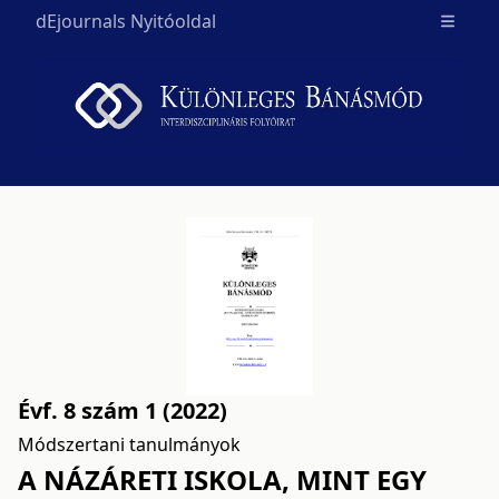
dEjournals Nyitóoldal
Open m
Évf. 8 szám 1 (2022)
Módszertani tanulmányok
A NÁZÁRETI ISKOLA, MINT EGY