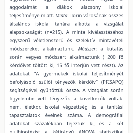
aggodalmát a diákok alacsony iskolai
teljesítménye miatt.
Minta
: Ilorin városának összes
általános iskolai tanára alkotta a vizsgálat
alapsokaságát (n=215). A minta kiválasztásához
egyszerű véletlenszerű és szelektív mintavételi
módszereket alkalmaztunk.
Módszer
: a kutatás
során vegyes módszert alkalmaztunk ( 200 fő
kérdőívet töltött ki, 15 fő interjún vett részt). Az
adatokat "A gyermekek iskolai teljesítményét
befolyásoló szülői tényezők kérdőív" (PFISAPQ)
segítségével gyűjtöttük össze. A vizsgálat során
figyelembe vett tényezők a következők voltak:
nem, életkor, iskolai végzettség és a tanítási
tapasztalatok éveinek száma. A demográfiai
adatokat százalékban fejeztük ki, és a két
nullhipotézist a kétirányú ANOVA statisztikai