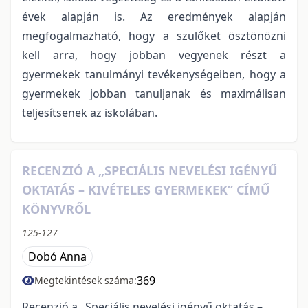
évek alapján is. Az eredmények alapján
megfogalmazható, hogy a szülőket ösztönözni
kell arra, hogy jobban vegyenek részt a
gyermekek tanulmányi tevékenységeiben, hogy a
gyermekek jobban tanuljanak és maximálisan
teljesítsenek az iskolában.
RECENZIÓ A „SPECIÁLIS NEVELÉSI IGÉNYŰ
OKTATÁS – KIVÉTELES GYERMEKEK” CÍMŰ
KÖNYVRŐL
125-127
Dobó Anna
369
Megtekintések száma:
Recenzió a „Speciális nevelési igényű oktatás –