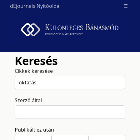
dEjournals Nyitóoldal
Open m
Keresés
Cikkek keresése
Szerző által
Publikált ez után