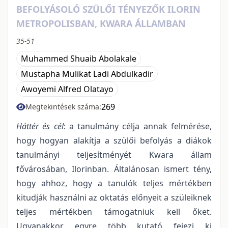
BEFOLYÁSOLÓ SZÜLŐI TÉNYEZŐK ILORIN
METROPOLISBAN, KWARA ÁLLAMBAN
35-51
Muhammed Shuaib Abolakale
Mustapha Mulikat Ladi Abdulkadir
Awoyemi Alfred Olatayo
269
Megtekintések száma:
Háttér és cél
: a tanulmány célja annak felmérése,
hogy hogyan alakítja a szülői befolyás a diákok
tanulmányi teljesítményét Kwara állam
fővárosában, Ilorinban. Általánosan ismert tény,
hogy ahhoz, hogy a tanulók teljes mértékben
kitudják használni az oktatás előnyeit a szüleiknek
teljes mértékben támogatniuk kell őket.
Ugyanakkor egyre több kutató fejezi ki