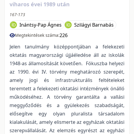
viharos évei 1989 után
167-173
Inántsy-Pap Ágnes
Szilágyi Barnabás
226
Megtekintések száma:
Jelen tanulmány középpontjában a felekezeti
oktatás magyarországi újjáéledése áll az iskolák
1948-as államosítását követően. Fókuszba helyezi
az 1990. évi IV. törvény meghatározó szerepét,
amely jogi és infrastrukturális feltételeket
teremtett a felekezeti oktatási intézmények önálló
működéséhez. A törvény garantálta a vallási
meggyőződés és a gyülekezés szabadságát,
elősegítve egy olyan pluralista társadalom
kialakulását, amely elismerte az egyházak oktatási
szerepvállalását. Az elemzés egyrészt az egyházi