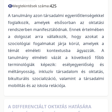
425
Megtekintések száma:
A tanulmány azon társadalmi egyenlőtlenségekkel
foglalkozik, amelyek elsősorban az oktatási
rendszerben manifesztálódnak. Ennek értelmében
a dolgozat arra vállalkozik, hogy azokat a
szociológiai fogalmakat járja körül, amelyek a
témát elméleti kontextusba ágyazzák. A
tanulmány elméleti vázát a következő főbb
terminológiák képezik: esélyegyenlőség és
méltányosság, inkluzív társadalom és oktatás,
bikulturális szocializáció, valamint a társadalmi
mobilitás és az iskola relációja.
A DIFFERENCIÁLT OKTATÁS HATÁSÁRA