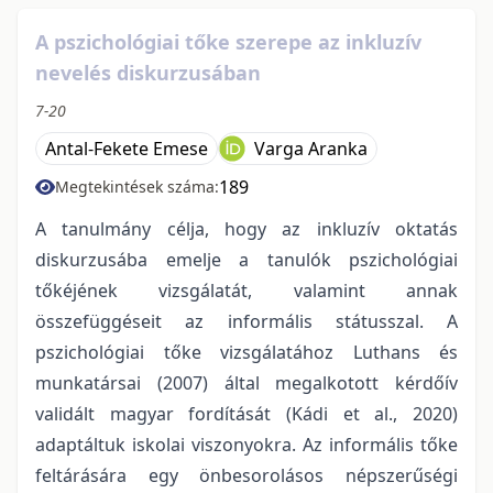
A pszichológiai tőke szerepe az inkluzív
nevelés diskurzusában
7-20
Antal-Fekete Emese
Varga Aranka
189
Megtekintések száma:
A tanulmány célja, hogy az inkluzív oktatás
diskurzusába emelje a tanulók pszichológiai
tőkéjének vizsgálatát, valamint annak
összefüggéseit az informális státusszal. A
pszichológiai tőke vizsgálatához Luthans és
munkatársai (2007) által megalkotott kérdőív
validált magyar fordítását (Kádi et al., 2020)
adaptáltuk iskolai viszonyokra. Az informális tőke
feltárására egy önbesorolásos népszerűségi