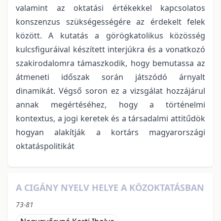
valamint az oktatási értékekkel kapcsolatos
konszenzus szükségességére az érdekelt felek
között. A kutatás a görögkatolikus közösség
kulcsfiguráival készített interjúkra és a vonatkozó
szakirodalomra támaszkodik, hogy bemutassa az
átmeneti időszak során játszódó árnyalt
dinamikát. Végső soron ez a vizsgálat hozzájárul
annak megértéséhez, hogy a történelmi
kontextus, a jogi keretek és a társadalmi attitűdök
hogyan alakítják a kortárs magyarországi
oktatáspolitikát
A CIGÁNY NYELV HELYE A KÖZOKTATÁSBAN
73-81