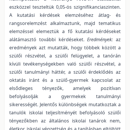
eszközzel teszteltük 0,05-ös szignifikanciaszinten.
A kutatási kérdések elemzéséhez átlag- és
rangsorelemzést alkalmaztunk, majd tematikus
elemzéssel elemeztük a fő kutatási kérdéseket
alátámasztó további kérdéseket.
Eredmények:
az
eredmények azt mutatták, hogy többek között a
szülői részvétel, a szülői felügyelet, a tanórán
kívüli tevékenységekben való szülői részvétel, a
szülői tanulmányi háttér, a szülői érdeklődés az
oktatás iránt és a szülő-gyermek kapcsolat az
elsődleges tényezők, amelyek pozitívan
befolyásolják a gyermekek tanulmányi
sikerességét. Jelentős különbségek mutatkoztak a
tanulók iskolai teljesítményét befolyásoló szülői
tényezőkben az általános iskolai tanárok nem,
életkor, iskolai végzettség és a tanításban eltöltött