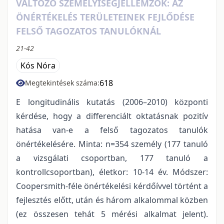
VÁLTOZÓ SZEMÉLYISÉGJELLEMZŐK: AZ
ÖNÉRTÉKELÉS TERÜLETEINEK FEJLŐDÉSE
FELSŐ TAGOZATOS TANULÓKNÁL
21-42
Kós Nóra
618
Megtekintések száma:
E longitudinális kutatás (2006–2010) központi
kérdése, hogy a differenciált oktatásnak pozitív
hatása van-e a felső tagozatos tanulók
önértékelésére. Minta: n=354 személy (177 tanuló
a vizsgálati csoportban, 177 tanuló a
kontrollcsoportban), életkor: 10-14 év. Módszer:
Coopersmith-féle önértékelési kérdőívvel történt a
fejlesztés előtt, után és három alkalommal közben
(ez összesen tehát 5 mérési alkalmat jelent).