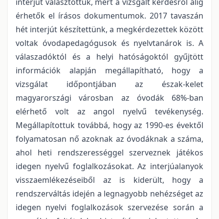
interjút választottuk, mert a vizsgált kérdésről alig
érhetők el írásos dokumentumok. 2017 tavaszán
hét interjút készítettünk, a megkérdezettek között
voltak óvodapedagógusok és nyelvtanárok is. A
válaszadóktól és a helyi hatóságoktól gyűjtött
információk alapján megállapítható, hogy a
vizsgálat időpontjában az észak-kelet
magyarországi városban az óvodák 68%-ban
elérhető volt az angol nyelvű tevékenység.
Megállapítottuk továbbá, hogy az 1990-es évektől
folyamatosan nő azoknak az óvodáknak a száma,
ahol heti rendszerességgel szerveznek játékos
idegen nyelvű foglalkozásokat. Az interjúalanyok
visszaemlékezéseiből az is kiderült, hogy a
rendszerváltás idején a legnagyobb nehézséget az
idegen nyelvi foglalkozások szervezése során a