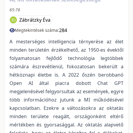
65-76
Zábrátzky Éva
284
Megtekintések száma:
A mesterséges intelligencia térnyerése az élet
minden területén érzékelhető, az 1950-es évektől
folyamatosan fejlődő technológia legtöbbek
számára észrevétlenül, fokozatosan bekerült a
hétköznapi életbe is. A 2022 őszén berobbanó
Open AI által piacra dobott Chat GPT
megjelenésével felgyorsultak az események, egyre
több információhoz jutunk a MI működésével
kapcsolatban. Ezekre a változásokra az oktatás
minden területe reagált, országonként eltérő
mértékben és gyorsasággal. Az oktatás alapvető
feladata, hogy az életre készítse fel a diákokat,