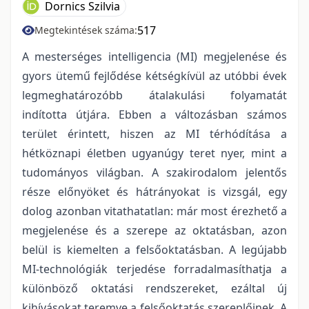
Dornics Szilvia
517
Megtekintések száma:
A mesterséges intelligencia (MI) megjelenése és
gyors ütemű fejlődése kétségkívül az utóbbi évek
legmeghatározóbb átalakulási folyamatát
indította útjára. Ebben a változásban számos
terület érintett, hiszen az MI térhódítása a
hétköznapi életben ugyanúgy teret nyer, mint a
tudományos világban. A szakirodalom jelentős
része előnyöket és hátrányokat is vizsgál, egy
dolog azonban vitathatatlan: már most érezhető a
megjelenése és a szerepe az oktatásban, azon
belül is kiemelten a felsőoktatásban. A legújabb
MI-technológiák terjedése forradalmasíthatja a
különböző oktatási rendszereket, ezáltal új
kihívásokat teremve a felsőoktatás szereplőinek. A