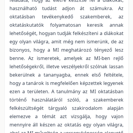
használható tudást adjon át számukra. Az
oktatásban tevékenykedő szakemberek, az
oktatáskutatók folyamatosan keresik annak
lehetőségét, hogyan tudják felkészíteni a diákokat
egy olyan világra, amit még nem ismerünk, de az
bizonyos, hogy a MI meghatározó tényező lesz
benne. Az ismeretek, amelyek az MI-ben rejlő
lehetőségekről, illetve veszélyekről szólnak lassan
bekerülnek a tananyagba, ennek első feltétele,
hogy a tanárok is megfelelően képzettek legyenek
ezen a területen. A tanulmány az MI oktatásban
történő használatáról szóló, a szakemberek
felkészültségét tárgyaló szakirodalom alapján
elemezve a témát azt vizsgálja, hogy vajon
mennyire áll készen az oktatás egy olyan világra,
ahol az MI műveltség a versenyképesség alapvető