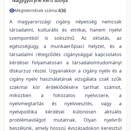
Nagygyőryné Kerti Ibolya
436
Megtekintések száma:
A magyarországi cigány népesség nemcsak
társadalmi, kulturális és etnikai, hanem nyelvi
szempontból is sokszínű. Az oktatás, az
egészségügy, a munkaerőpiaci helyzet, és a
társadalmi rétegződés cigánysággal kapcsolatos
kérdései folyamatosan a társadalomtudományi
diskurzus részei. Ugyanakkor a cigány nyelv és a
cigány nyelv használatának vizsgálata csak szűk
szakmai kör érdeklődésére tarthat számot,
miközben a fokozatos nyelvcsere, a
nyelvmegtartás és nyelvvesztés, vagy a
nyelvpolitika kérdései különösen aktuális
problémavilágot mutatnak. Olyan nyelvről
beszélünk, amely hosszú évszázadokon keresztül