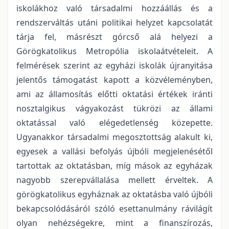
iskolákhoz való társadalmi hozzáállás és a
rendszerváltás utáni politikai helyzet kapcsolatát
tárja fel, másrészt górcső alá helyezi a
Görögkatolikus Metropólia iskolaátvételeit. A
felmérések szerint az egyházi iskolák újranyitása
jelentős támogatást kapott a közvéleményben,
ami az államosítás előtti oktatási értékek iránti
nosztalgikus vágyakozást tükrözi az állami
oktatással való elégedetlenség közepette.
Ugyanakkor társadalmi megosztottság alakult ki,
egyesek a vallási befolyás újbóli megjelenésétől
tartottak az oktatásban, míg mások az egyházak
nagyobb szerepvállalása mellett érveltek. A
görögkatolikus egyháznak az oktatásba való újbóli
bekapcsolódásáról szóló esettanulmány rávilágít
olyan nehézségekre, mint a finanszírozás,