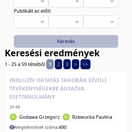
Publikált ez előtt
Keresés
Keresési eredmények
1 - 25 a 59 tételből
1
2
3
>
>>
INKLUZÍV OKTATÁS TANÓRÁN KÍVÜLI
TEVÉKENYSÉGEKBE ÁGYAZVA:
ESETTANULMÁNY
35-46
Godawa Grzegorz
Rzewucka Paulina
490
Megtekintések száma: