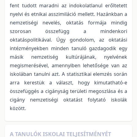
fent tudott maradni az indokolatlanul erőltetett
nyelvi és etnikai asszimiláció mellett. Hazánkban a
nemzetiségi nevelés, oktatás formája mindig
szorosan összefügg a mindenkori
oktatáspolitikával. Úgy gondolom, az oktatási
intézményekben minden tanuló gazdagodik egy
másik nemzetiség kultúrájának, nyelvének
megismerésével, amennyiben lehetősége van az
iskolában tanulni azt. A statisztikai elemzés során
arra kerestük a választ, hogy kimutatható-e
összefüggés a cigányság területi megoszlása és a
cigány nemzetiségi oktatást folytató iskolák
között.
A TANULÓK ISKOLAI TELJESÍTMÉNYÉT