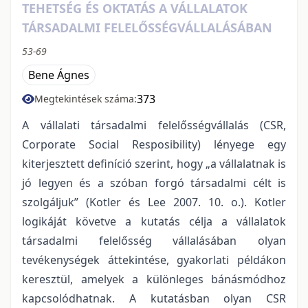
TEHETSÉG ÉS OKTATÁS A VÁLLALATOK
TÁRSADALMI FELELŐSSÉGVÁLLALÁSÁBAN
53-69
Bene Ágnes
373
Megtekintések száma:
A vállalati társadalmi felelősségvállalás (CSR,
Corporate Social Resposibility) lényege egy
kiterjesztett definíció szerint, hogy „a vállalatnak is
jó legyen és a szóban forgó társadalmi célt is
szolgáljuk” (Kotler és Lee 2007. 10. o.). Kotler
logikáját követve a kutatás célja a vállalatok
társadalmi felelősség vállalásában olyan
tevékenységek áttekintése, gyakorlati példákon
keresztül, amelyek a különleges bánásmódhoz
kapcsolódhatnak. A kutatásban olyan CSR