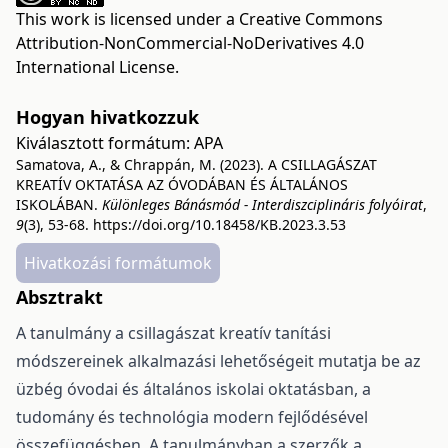
This work is licensed under a
Creative Commons
Attribution-NonCommercial-NoDerivatives 4.0
International License
.
Hogyan hivatkozzuk
Kiválasztott formátum:
APA
Samatova, A., & Chrappán, M. (2023). A CSILLAGÁSZAT
KREATÍV OKTATÁSA AZ ÓVODÁBAN ÉS ÁLTALÁNOS
ISKOLÁBAN.
Különleges Bánásmód - Interdiszciplináris folyóirat
,
9
(3), 53-68.
https://doi.org/10.18458/KB.2023.3.53
Hivatkozási formátumok
Absztrakt
A tanulmány a csillagászat kreatív tanítási
módszereinek alkalmazási lehetőségeit mutatja be az
üzbég óvodai és általános iskolai oktatásban, a
tudomány és technológia modern fejlődésével
összefüggésben. A tanulmányban a szerzők a