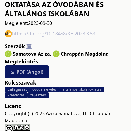
OKTATÁSA AZ ÓVODÁBAN ÉS
ÁLTALÁNOS ISKOLÁBAN
Megjelent:
2023-09-30
https://doi.org/10.18458/KB.2023.3.53
Szerzők
Samatova Aziza
,
Chrappán Magdolna
Megtekintés
PDF (Angol)
Kulcsszavak
csillagászat
óvodai nevelés
általános iskolai oktatás
kreativitás
fejlesztés
Licenc
Copyright (c) 2023 Aziza Samatova, Dr. Chrappán
Magdolna