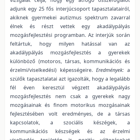
adjunk egy 25 fős interjúcsoport tapasztalatairól,
akiknek gyermekei autizmus spektrum zavarral
élnek és részt vettek egy akadálypályás
mozgásfejlesztési programban. Az interjúk során
feltártuk, hogy milyen hatással van az
akadálypályás mozgásfejlesztés a gyerekek
különböző (motoros, társas, kommunikációs és
érzelmi/viselkedési) képességeire.
Eredmények:
a
szülők tapasztalatai azt igazolták, hogy a legalább
fél éven keresztül végzett akadálypályás
mozgásfejlesztés nem csak a gyerekek nagy
mozgásainak és finom motorikus mozgásainak
fejlesztésében volt eredményes, de a társas
kapcsolatok, a szociális készégek, a
kommunikációs készségek és az érzelmi
viselkedés területén is pozitív változásokat