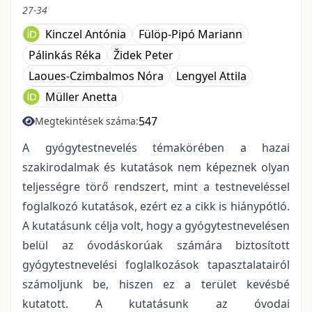
27-34
Kinczel Antónia
Fülöp-Pipó Mariann
Pálinkás Réka
Židek Peter
Laoues-Czimbalmos Nóra
Lengyel Attila
Müller Anetta
547
Megtekintések száma:
A gyógytestnevelés témakörében a hazai
szakirodalmak és kutatások nem képeznek olyan
teljességre törő rendszert, mint a testneveléssel
foglalkozó kutatások, ezért ez a cikk is hiánypótló.
A kutatásunk célja volt, hogy a gyógytestnevelésen
belül az óvodáskorúak számára biztosított
gyógytestnevelési foglalkozások tapasztalatairól
számoljunk be, hiszen ez a terület kevésbé
kutatott. A kutatásunk az óvodai