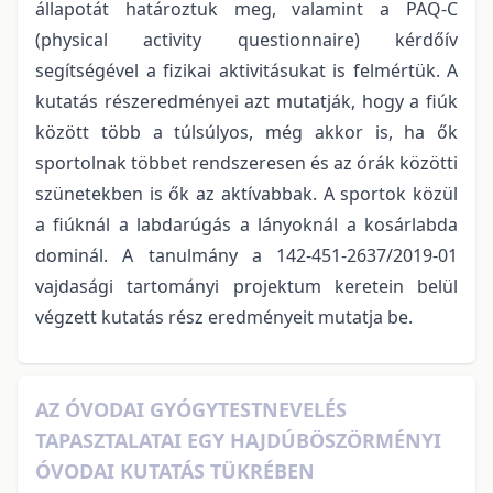
állapotát határoztuk meg, valamint a PAQ-C
(physical activity questionnaire) kérdőív
segítségével a fizikai aktivitásukat is felmértük. A
kutatás részeredményei azt mutatják, hogy a fiúk
között több a túlsúlyos, még akkor is, ha ők
sportolnak többet rendszeresen és az órák közötti
szünetekben is ők az aktívabbak. A sportok közül
a fiúknál a labdarúgás a lányoknál a kosárlabda
dominál. A tanulmány a 142-451-2637/2019-01
vajdasági tartományi projektum keretein belül
végzett kutatás rész eredményeit mutatja be.
AZ ÓVODAI GYÓGYTESTNEVELÉS
TAPASZTALATAI EGY HAJDÚBÖSZÖRMÉNYI
ÓVODAI KUTATÁS TÜKRÉBEN