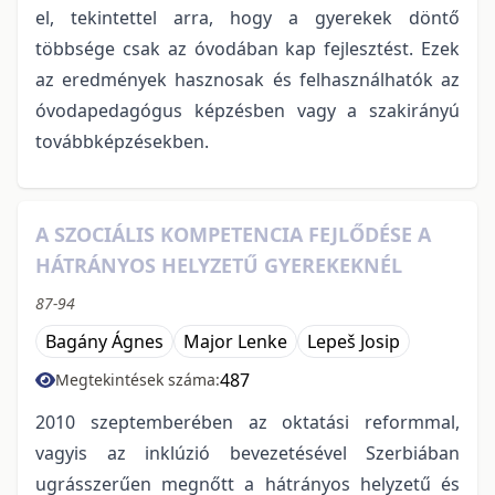
el, tekintettel arra, hogy a gyerekek döntő
többsége csak az óvodában kap fejlesztést. Ezek
az eredmények hasznosak és felhasználhatók az
óvodapedagógus képzésben vagy a szakirányú
továbbképzésekben.
A SZOCIÁLIS KOMPETENCIA FEJLŐDÉSE A
HÁTRÁNYOS HELYZETŰ GYEREKEKNÉL
87-94
Bagány Ágnes
Major Lenke
Lepeš Josip
487
Megtekintések száma:
2010 szeptemberében az oktatási reformmal,
vagyis az inklúzió bevezetésével Szerbiában
ugrásszerűen megnőtt a hátrányos helyzetű és