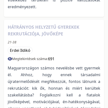
eredményezett.
HÁTRÁNYOS HELYZETŰ GYEREKEK
REKRUTÁCIÓJA, JÖVŐKÉPE
21-38
Erdei Ildikó
691
Megtekintések száma:
Magyarországon számos nevelésbe vett gyermek
él. Ahhoz, hogy ennek társadalmi
újratermelődését megfékezzük, fontos látnunk a
rekrutációt: kik ők, honnan és miért kerültek
szakellátásba? Foglalkozni kell a fiatalok
jövőképével, motivációjával, én-hatékonyságával,