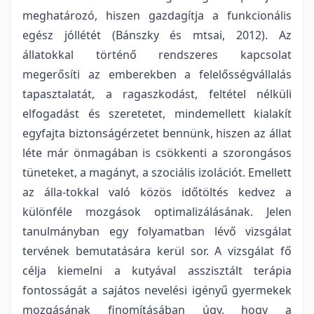
meghatározó, hiszen gazdagítja a funkcionális
egész jóllétét (Bánszky és mtsai, 2012). Az
állatokkal történő rendszeres kapcsolat
megerősíti az emberekben a felelősségvállalás
tapasztalatát, a ragaszkodást, feltétel nélküli
elfogadást és szeretetet, mindemellett kialakít
egyfajta biztonságérzetet bennünk, hiszen az állat
léte már önmagában is csökkenti a szorongásos
tüneteket, a magányt, a szociális izolációt. Emellett
az álla-tokkal való közös időtöltés kedvez a
különféle mozgások optimalizálásának. Jelen
tanulmányban egy folyamatban lévő vizsgálat
tervének bemutatására kerül sor. A vizsgálat fő
célja kiemelni a kutyával asszisztált terápia
fontosságát a sajátos nevelési igényű gyermekek
mozgásának finomításában úgy, hogy a