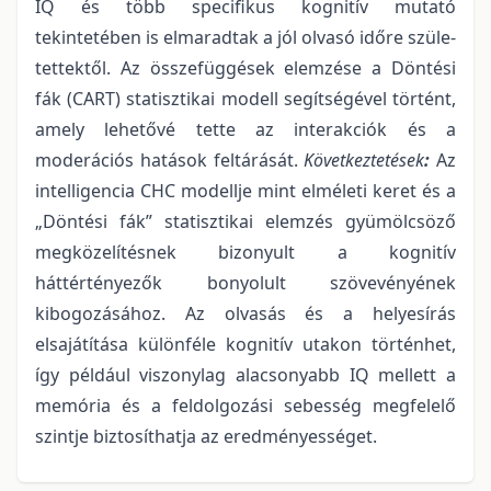
IQ és több specifikus kognitív mutató
tekintetében is elmaradtak a jól olvasó időre szüle-
tettektől. Az összefüggések elemzése a Döntési
fák (CART) statisztikai modell segítségével történt,
amely lehetővé tette az interakciók és a
moderációs hatások feltárását.
Következtetések
:
Az
intelligencia CHC modellje mint elméleti keret és a
„Döntési fák” statisztikai elemzés gyümölcsöző
megközelítésnek bizonyult a kognitív
háttértényezők bonyolult szövevényének
kibogozásához. Az olvasás és a helyesírás
elsajátítása különféle kognitív utakon történhet,
így például viszonylag alacsonyabb IQ mellett a
memória és a feldolgozási sebesség megfelelő
szintje biztosíthatja az eredményességet.