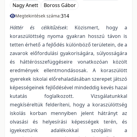
Nagy Anett
Boross Gábor
314
Megtekintések száma:
Háttér és célkitűzések
: Közismert, hogy a
koraszülöttség nyoma gyakran hosszú távon is
tetten érhető a fejlődés különböző területein, de a
zavarok előfordulási gyakoriságára, súlyosságára
és háttérösszefüggéseire vonatkozóan közölt
eredmények ellentmondásosak. A koraszülött
gyerekek iskolai előrehaladásában szerepet játszó
képességeinek fejlődésével mindeddig kevés hazai
kutatás foglalkozott. Vizsgálatunkkal
megkíséreltük felderíteni, hogy a koraszülöttség
iskolás korban mennyiben jelent hátrányt az
olvasási és helyesírási képességek terén, és
igyekeztünk adalékokkal szolgálni a