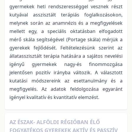
gyermekek heti rendszerességgel vesznek részt
kutyával asszisztált terápiás foglalkozásokon,
melynek során az anamnézis és a megfigyelések
mellett egy, a speciális oktatásban elfogadott
mérő skála segítségével (Portage skála) mérjük a
gyerekek fejlődését. Feltételezésünk szerint az
állatasszisztált terápia hatására a sajátos nevelési
igényű gyermekek nagy-és finommozgása
jelentősen pozitív irányba változik. A választott
kutatási módszereink az esettanulmány és a
megfigyelés. Az adatok feldolgozása egyaránt
igényel kvalitatív és kvantitatív elemzést.
AZ ÉSZAK- ALFÖLDI RÉGIÓBAN ÉLŐ
FOGYATÉKOS GYEREKEK AKTÍV ÉS PASSZÍV