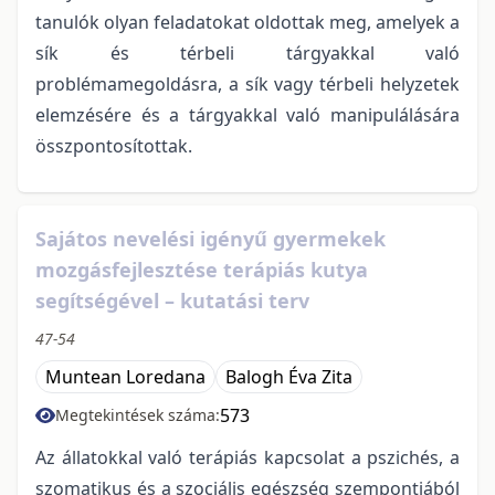
tanulók olyan feladatokat oldottak meg, amelyek a
sík és térbeli tárgyakkal való
problémamegoldásra, a sík vagy térbeli helyzetek
elemzésére és a tárgyakkal való manipulálására
összpontosítottak.
Sajátos nevelési igényű gyermekek
mozgásfejlesztése terápiás kutya
segítségével – kutatási terv
47-54
Muntean Loredana
Balogh Éva Zita
573
Megtekintések száma:
Az állatokkal való terápiás kapcsolat a pszichés, a
szomatikus és a szociális egészség szempontjából