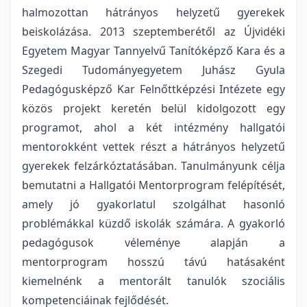
halmozottan hátrányos helyzetű gyerekek
beiskolázása. 2013 szeptemberétől az Újvidéki
Egyetem Magyar Tannyelvű Tanítóképző Kara és a
Szegedi Tudományegyetem Juhász Gyula
Pedagógusképző Kar Felnőttképzési Intézete egy
közös projekt keretén belül kidolgozott egy
programot, ahol a két intézmény hallgatói
mentorokként vettek részt a hátrányos helyzetű
gyerekek felzárkóztatásában. Tanulmányunk célja
bemutatni a Hallgatói Mentorprogram felépítését,
amely jó gyakorlatul szolgálhat hasonló
problémákkal küzdő iskolák számára. A gyakorló
pedagógusok véleménye alapján a
mentorprogram hosszú távú hatásaként
kiemelnénk a mentorált tanulók szociális
kompetenciáinak fejlődését.