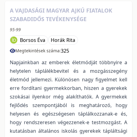
A VAJDASÁGI MAGYAR AJKÚ FIATALOK
SZABADIDŐS TEVÉKENYSÉGE
95-99
Borsos Éva
Horák Rita
325
Megtekintések száma:
Napjainkban az emberek életmódját többnyire a
helytelen táplálékbevitel és a mozgásszegény
életmód jellemezi. Különösen nagy figyelmet kell
erre fordítani gyermekkorban, hiszen a gyerekek
szokásai ilyenkor még alakíthatók. A gyermekek
fejlődés szempontjából is meghatározó, hogy
helyesen és egészségesen táplálkozzanak-e és,
hogy rendszeresen végezzenek-e testmozgást. A
kutatásban általános iskolás gyerekek tápláltsági