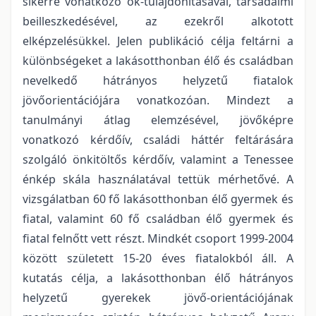
sikerre vonatkozó ok-tulajdonításával, társadalmi
beilleszkedésével, az ezekről alkotott
elképzelésükkel. Jelen publikáció célja feltárni a
különbségeket a lakásotthonban élő és családban
nevelkedő hátrányos helyzetű fiatalok
jövőorientációjára vonatkozóan. Mindezt a
tanulmányi átlag elemzésével, jövőképre
vonatkozó kérdőív, családi háttér feltárására
szolgáló önkitöltős kérdőív, valamint a Tenessee
énkép skála használatával tettük mérhetővé. A
vizsgálatban 60 fő lakásotthonban élő gyermek és
fiatal, valamint 60 fő családban élő gyermek és
fiatal felnőtt vett részt. Mindkét csoport 1999-2004
között született 15-20 éves fiatalokból áll. A
kutatás célja, a lakásotthonban élő hátrányos
helyzetű gyerekek jövő-orientációjának