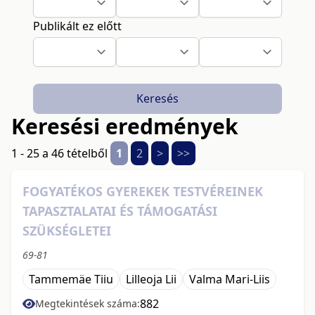
Publikált ez előtt
Keresés
Keresési eredmények
1 - 25 a 46 tételből
1
2
>
>>
FOGYATÉKOS GYEREKEK TESTVÉREINEK
TAPASZTALATAI ÉS TÁMOGATÁSI
SZÜKSÉGLETEI
69-81
Tammemäe Tiiu
Lilleoja Lii
Valma Mari-Liis
882
Megtekintések száma: