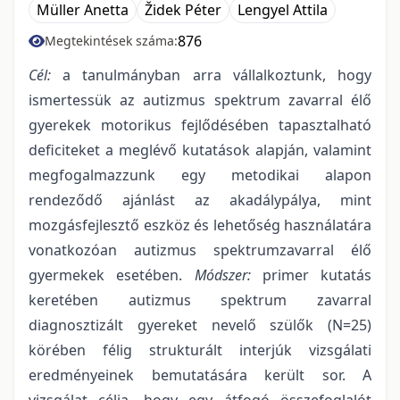
Müller Anetta
Židek Péter
Lengyel Attila
876
Megtekintések száma:
Cél:
a tanulmányban arra vállalkoztunk, hogy
ismertessük az autizmus spektrum zavarral élő
gyerekek motorikus fejlődésében tapasztalható
deficiteket a meglévő kutatások alapján, valamint
megfogalmazzunk egy metodikai alapon
rendeződő ajánlást az akadálypálya, mint
mozgásfejlesztő eszköz és lehetőség használatára
vonatkozóan autizmus spektrumzavarral élő
gyermekek esetében.
Módszer:
primer kutatás
keretében autizmus spektrum zavarral
diagnosztizált gyereket nevelő szülők (N=25)
körében félig strukturált interjúk vizsgálati
eredményeinek bemutatására került sor. A
vizsgálat célja, hogy egy átfogó összefoglalót