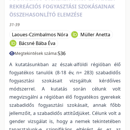
REKREÁCIÓS FOGYASZTÁSI SZOKÁSAINAK
ÖSSZEHASONLÍTÓ ELEMZÉSE
31-39
Laoues-Czimbalmos Nóra
Müller Anetta
Bácsné Bába Éva
536
Megtekintések száma:
A kutatásunkban az észak-alföldi régióban élő
fogyatékos tanulók (8-18 év, n= 283) szabadidős
fogyasztási szokásait vizsgáltuk kérdőíves
módszerrel. A kutatás során célunk volt
megvizsgálni a régióban élő fogyatékos gyerekek
szabadidős fogyasztási szokásait, annak főbb
jellemzőit, a szabadidős attitűdjüket. Célunk volt a
gender vizsgálat is, hogy a nemek tekintetében
tapasztalunk-e szignifikáns eltérést és ez az