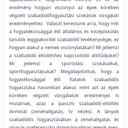
eredmény hogyan viszonyul az épek körében
végzett szabadidőfogyasztási szokások vizsgálati
eredményeihez. Választ kerestünk arra, hogy mik
a fogyatékossággal élő általános és középiskolás
tanulók leggyakoribb szabadidő tevékenységei, ez
hogyan alakul a nemek viszonylatában? Mi jellemzi
a szabadidő eltöltéshez kapcsolódó attitűdjüket?
Mi jellemzi a sportolási szokásaikat,
sportfogyasztásukat? Megállapítottuk, hogy a
fogyatékosággal élő fiatalok szabadidős
fogyasztása hasonlóan alakul, mint azt az épek
körében végzett vizsgálatok eredményei is
mutatnak, azaz a passzív szabadidő-eltöltés
dominál (zenehallgatás, tv nézés). A lányok
szabadidős fogyasztásában a zenehallgatás és
olvasás preferenciája dominánsabban jelenik meg,