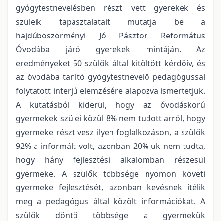
gyógytestnevelésben részt vett gyerekek és
szüleik tapasztalatait mutatja be a
hajdúböszörményi Jó Pásztor Református
Óvodába járó gyerekek mintáján. Az
eredményeket 50 szülők által kitöltött kérdőív, és
az óvodába tanító gyógytestnevelő pedagógussal
folytatott interjú elemzésére alapozva ismertetjük.
A kutatásból kiderül, hogy az óvodáskorú
gyermekek szülei közül 8% nem tudott arról, hogy
gyermeke részt vesz ilyen foglalkozáson, a szülők
92%-a informált volt, azonban 20%-uk nem tudta,
hogy hány fejlesztési alkalomban részesül
gyermeke. A szülők többsége nyomon követi
gyermeke fejlesztését, azonban kevésnek ítélik
meg a pedagógus által közölt információkat. A
szülők döntő többsége a gyermekük