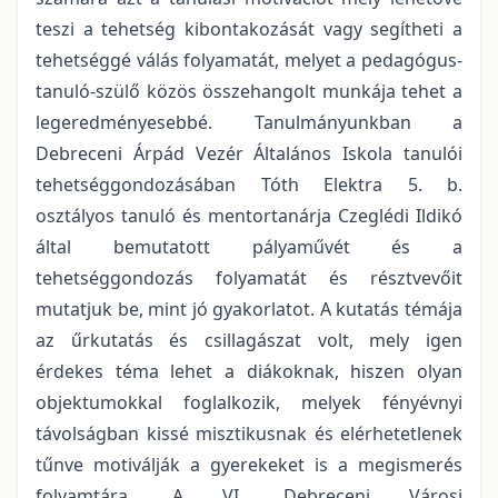
teszi a tehetség kibontakozását vagy segítheti a
tehetséggé válás folyamatát, melyet a pedagógus-
tanuló-szülő közös összehangolt munkája tehet a
legeredményesebbé. Tanulmányunkban a
Debreceni Árpád Vezér Általános Iskola tanulói
tehetséggondozásában Tóth Elektra 5. b.
osztályos tanuló és mentortanárja Czeglédi Ildikó
által bemutatott pályaművét és a
tehetséggondozás folyamatát és résztvevőit
mutatjuk be, mint jó gyakorlatot. A kutatás témája
az űrkutatás és csillagászat volt, mely igen
érdekes téma lehet a diákoknak, hiszen olyan
objektumokkal foglalkozik, melyek fényévnyi
távolságban kissé misztikusnak és elérhetetlenek
tűnve motiválják a gyerekeket is a megismerés
folyamtára. A VI. Debreceni Városi