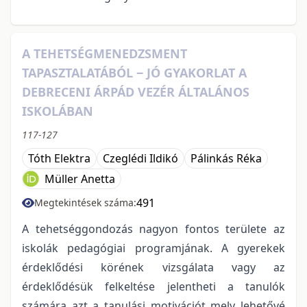
A TEHETSÉGMENEDZSMENT
TAPASZTALATÁBÓL ‒ JÓ GYAKORLAT A
DEBRECENI ÁRPÁD VEZÉR ÁLTALÁNOS
ISKOLÁBAN
117-127
Tóth Elektra
Czeglédi Ildikó
Pálinkás Réka
Müller Anetta
491
Megtekintések száma:
A tehetséggondozás nagyon fontos területe az
iskolák pedagógiai programjának. A gyerekek
érdeklődési körének vizsgálata vagy az
érdeklődésük felkeltése jelentheti a tanulók
számára azt a tanulási motivációt mely lehetővé