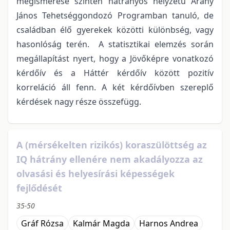
megismerése szintén hátrányos helyzetű Arany
János Tehetséggondozó Programban tanuló, de
családban élő gyerekek közötti különbség, vagy
hasonlóság terén. A statisztikai elemzés során
megállapítást nyert, hogy a Jövőképre vonatkozó
kérdőív és a Háttér kérdőív között pozitív
korreláció áll fenn. A két kérdőívben szereplő
kérdések nagy része összefügg.
A (mérsékelten rizikós) koraszülöttség az
IQ hátrány ellenére nem akadályozza az
olvasási és helyesírási képességek
fejlődését
35-50
Gráf Rózsa
Kalmár Magda
Harnos Andrea