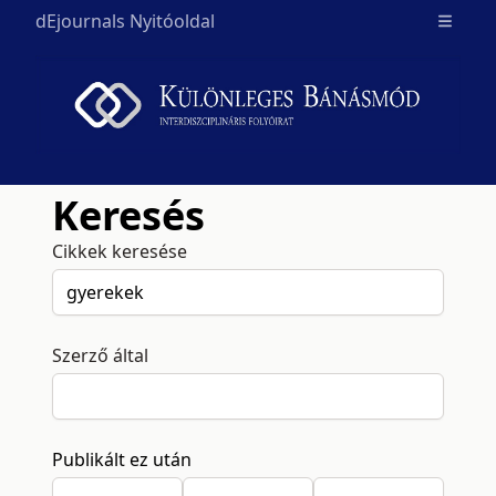
dEjournals Nyitóoldal
Open m
Keresés
Cikkek keresése
Szerző által
Publikált ez után