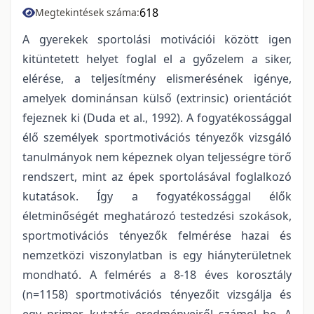
618
Megtekintések száma:
A gyerekek sportolási motivációi között igen
kitüntetett helyet foglal el a győzelem a siker,
elérése, a teljesítmény elismerésének igénye,
amelyek dominánsan külső (extrinsic) orientációt
fejeznek ki (Duda et al., 1992). A fogyatékossággal
élő személyek sportmotivációs tényezők vizsgáló
tanulmányok nem képeznek olyan teljességre törő
rendszert, mint az épek sportolásával foglalkozó
kutatások. Így a fogyatékossággal élők
életminőségét meghatározó testedzési szokások,
sportmotivációs tényezők felmérése hazai és
nemzetközi viszonylatban is egy hiányterületnek
mondható. A felmérés a 8-18 éves korosztály
(n=1158) sportmotivációs tényezőit vizsgálja és
egy primer kutatás eredményeiről számol be. A