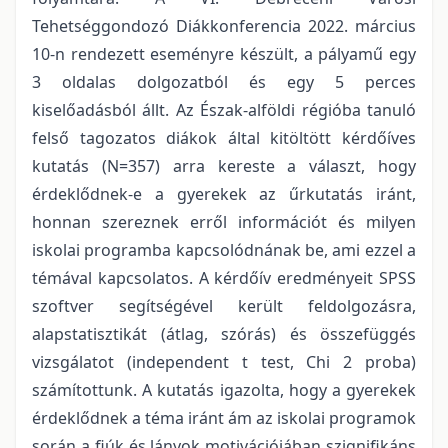
Tehetséggondozó Diákkonferencia 2022. március
10-n rendezett eseményre készült, a pályamű egy
3 oldalas dolgozatból és egy 5 perces
kiselőadásból állt. Az Észak-alföldi régióba tanuló
felső tagozatos diákok által kitöltött kérdőíves
kutatás (N=357) arra kereste a választ, hogy
érdeklődnek-e a gyerekek az űrkutatás iránt,
honnan szereznek erről információt és milyen
iskolai programba kapcsolódnának be, ami ezzel a
témával kapcsolatos. A kérdőív eredményeit SPSS
szoftver segítségével került feldolgozásra,
alapstatisztikát (átlag, szórás) és összefüggés
vizsgálatot (independent t test, Chi 2 proba)
számítottunk. A kutatás igazolta, hogy a gyerekek
érdeklődnek a téma iránt ám az iskolai programok
során a fiúk és lányok motivációjában szignifikáns