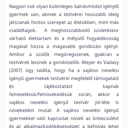
Nagyon sok olyan különleges bánásmódot igénylő
gyermek van, akinek a testvérei hosszabb ideig
játszanak fontos szerepet az életükben, mint más
családtagok. A meghosszabbodó születéskor
várható élettartam és a mélyülő fogyatékosság
magával hozza a magasabb gondozási igényt.
Amikor a szülők megöregszenek, gyakran a
testvérek lesznek a gondviselők. Meyer és Vadasy
(2007) úgy találta, hogy ha a sajátos nevelési
igényű gyermekek testvérei megfelelő támogatást
és tájékoztatást kapnak
felnevelésük/felnövekedésük során, akkor a
sajátos nevelési igényű testvér jól-léte is
növekedést mutat. A sajátos nevelési igényű
gyermekkel való kapcsolat növeli az önbecsülést
és az alkalmazkodóképességet; a befolyás lehet