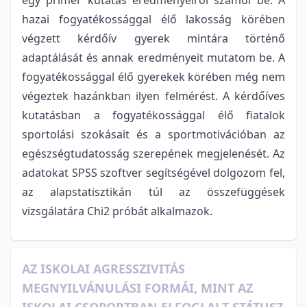
hazai fogyatékossággal élő lakosság körében
végzett kérdőív gyerek mintára történő
adaptálását és annak eredményeit mutatom be. A
fogyatékossággal élő gyerekek körében még nem
végeztek hazánkban ilyen felmérést. A kérdőíves
kutatásban a fogyatékossággal élő fiatalok
sportolási szokásait és a sportmotivációban az
egészségtudatosság szerepének megjelenését. Az
adatokat SPSS szoftver segítségével dolgozom fel,
az alapstatisztikán túl az összefüggések
vizsgálatára Chi2 próbát alkalmazok.
AZ ISKOLAI AGRESSZIVITÁS
MEGNYILVÁNULÁSI FORMÁI, MINT AZ
ISKOLAI CSOPORTBAN ELFOGLALT STÁTUSZ