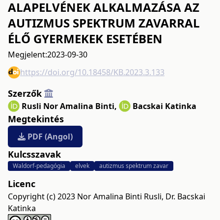
ALAPELVÉNEK ALKALMAZÁSA AZ
AUTIZMUS SPEKTRUM ZAVARRAL
ÉLŐ GYERMEKEK ESETÉBEN
Megjelent:
2023-09-30
https://doi.org/10.18458/KB.2023.3.133
Szerzők
Rusli Nor Amalina Binti
,
Bacskai Katinka
Megtekintés
PDF (Angol)
Kulcsszavak
Waldorf-pedagógia
elvek
autizmus spektrum zavar
Licenc
Copyright (c) 2023 Nor Amalina Binti Rusli, Dr. Bacskai
Katinka