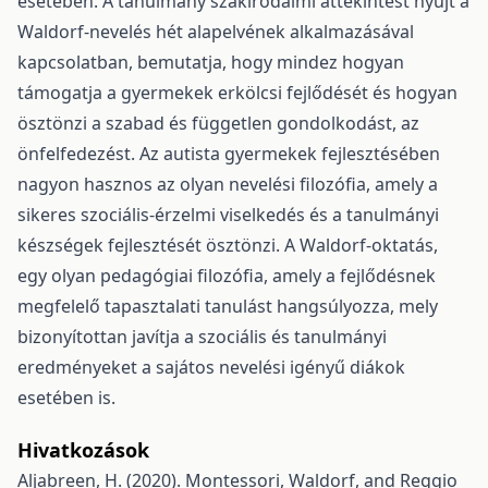
esetében. A tanulmány szakirodalmi áttekintést nyújt a
Waldorf-nevelés hét alapelvének alkalmazásával
kapcsolatban, bemutatja, hogy mindez hogyan
támogatja a gyermekek erkölcsi fejlődését és hogyan
ösztönzi a szabad és független gondolkodást, az
önfelfedezést. Az autista gyermekek fejlesztésében
nagyon hasznos az olyan nevelési filozófia, amely a
sikeres szociális-érzelmi viselkedés és a tanulmányi
készségek fejlesztését ösztönzi. A Waldorf-oktatás,
egy olyan pedagógiai filozófia, amely a fejlődésnek
megfelelő tapasztalati tanulást hangsúlyozza, mely
bizonyítottan javítja a szociális és tanulmányi
eredményeket a sajátos nevelési igényű diákok
esetében is.
Hivatkozások
Aljabreen, H. (2020). Montessori, Waldorf, and Reggio