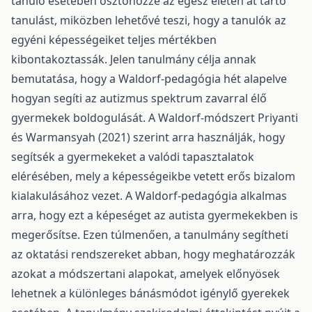
tanuló esetében ösztönözze az egész életen át tartó
tanulást, miközben lehetővé teszi, hogy a tanulók az
egyéni képességeiket teljes mértékben
kibontakoztassák. Jelen tanulmány célja annak
bemutatása, hogy a Waldorf-pedagógia hét alapelve
hogyan segíti az autizmus spektrum zavarral élő
gyermekek boldogulását. A Waldorf-módszert Priyanti
és Warmansyah (2021) szerint arra használják, hogy
segítsék a gyermekeket a valódi tapasztalatok
elérésében, mely a képességeikbe vetett erős bizalom
kialakulásához vezet. A Waldorf-pedagógia alkalmas
arra, hogy ezt a képeséget az autista gyermekekben is
megerősítse. Ezen túlmenően, a tanulmány segítheti
az oktatási rendszereket abban, hogy meghatározzák
azokat a módszertani alapokat, amelyek előnyösek
lehetnek a különleges bánásmódot igénylő gyerekek