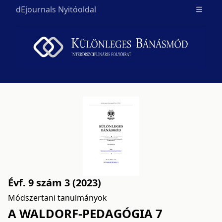
dEjournals Nyitóoldal
Open m
Évf. 9 szám 3 (2023)
Módszertani tanulmányok
A WALDORF-PEDAGÓGIA 7