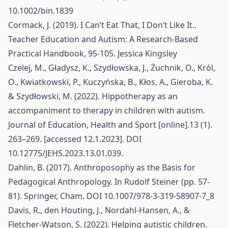
10.1002/bin.1839
Cormack, J. (2019). I Can’t Eat That, I Don’t Like It..
Teacher Education and Autism: A Research-Based
Practical Handbook, 95-105. Jessica Kingsley
Czelej, M., Gładysz, K., Szydłowska, J., Żuchnik, O., Król,
O., Kwiatkowski, P., Kuczyńska, B., Kłos, A., Gieroba, K.
& Szydłowski, M. (2022). Hippotherapy as an
accompaniment to therapy in children with autism.
Journal of Education, Health and Sport [online].13 (1).
263–269. [accessed 12.1.2023]. DOI
10.12775/JEHS.2023.13.01.039.
Dahlin, B. (2017). Anthroposophy as the Basis for
Pedagogical Anthropology. In Rudolf Steiner (pp. 57-
81). Springer, Cham. DOI 10.1007/978-3-319-58907-7_8
Davis, R., den Houting, J., Nordahl‐Hansen, A., &
Fletcher‐Watson, S. (2022). Helping autistic children.