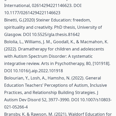
International, 02614294221146623. DOI
10.1177/02614294221146623
Binetti, G.(2020) Steiner Education: freedom,
spirituality and creativity. PhD thesis, University of
Glasgow. DOI 10.5525/gla.thesis.81642
Bololia, L., Williams, J. M., Goodall, K., & Macmahon, K.
(2022). Dramatherapy for children and adolescents
with Autism Spectrum Disorder: A systematic
integrative review. Arts in Psychotherapy, 80, [101918].
DOI 10.1016/j.aip.2022.101918
Bolourian, Y., Losh, A., Hamsho, N. (2022). General
Education Teachers’ Perceptions of Autism, Inclusive
Practices, and Relationship Building Strategies. J
Autism Dev Disord 52, 3977–3990. DOI 10.1007/s10803-
021-05266-4
Bransby, K. & Rawson, M. (2021). Waldorf Education for