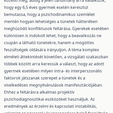
közelíti meg, addig a jelen tanulmány arra vállalkozik,
hogy egy 6,5 éves gyermek esetén keresztül
bemutassa, hogy a pszichodinamikus szemlélet
mentén hogyan lehetséges a tünetek hátterében
meghúzódó konfliktusok feltárása. Gyerekek esetében
különösen is indokolt lehet, hogy a beavatkozás ne
csupán a látható tünetekre, hanem a mögöttes
feszültségek oldására irányuljon. A téma komplex
elméleti áttekintését követően, a vizsgálati szakaszban
többek között arra keressük a választ, hogy az adott
gyermek esetében milyen intra- és interperszonális
faktorok játszanak szerepet a tünetek és a
viselkedéses megnyilvánulások manifesztációjában.
Ehhez a feltárásra alkalmas projektív
pszichodiagnosztikai eszközöket használjuk. Az
eredmények az érzelmi és kapcsolati instabilitás,