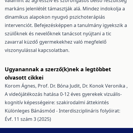
valamint az agresszív és szorongásos belső feszültség
markáns jelenlétét támasztják alá. Mindez indokolja a
dinamikus alapokon nyugvó pszichoterápiás
intervenciót. Befejezésképpen a tanulmány igyekszik a
szülőknek és nevelőknek tanácsot nyújtani a tic
zavarral küzdő gyermekekhez való megfelelő
viszonyulással kapcsolatban.
Ugyanannak a szerző(k)nek a legtöbbet
olvasott cikkei
Korom Ágnes, Prof. Dr. Bóna Judit, Dr. Konok Veronika ,
A videójátékozás hatása 0-12 éves gyerekek vizuális-
kognitív képességeire: szakirodalmi áttekintés
Különleges Bánásmód - Interdiszciplináris folyóirat:
Évf. 11 szám 3 (2025)