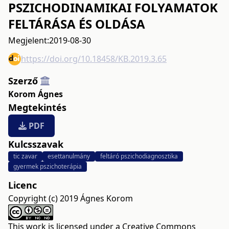
PSZICHODINAMIKAI FOLYAMATOK
FELTÁRÁSA ÉS OLDÁSA
Megjelent:
2019-08-30
https://doi.org/10.18458/KB.2019.3.65
Szerző
Korom Ágnes
Megtekintés
PDF
Kulcsszavak
tic zavar
esettanulmány
feltáró pszichodiagnosztika
gyermek pszichoterápia
Licenc
Copyright (c) 2019 Ágnes Korom
This work is licensed under a
Creative Commons