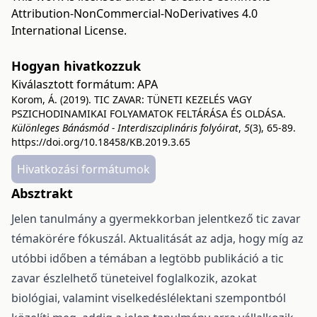
Attribution-NonCommercial-NoDerivatives 4.0
International License
.
Hogyan hivatkozzuk
Kiválasztott formátum:
APA
Korom, Á. (2019). TIC ZAVAR: TÜNETI KEZELÉS VAGY
PSZICHODINAMIKAI FOLYAMATOK FELTÁRÁSA ÉS OLDÁSA.
Különleges Bánásmód - Interdiszciplináris folyóirat
,
5
(3), 65-89.
https://doi.org/10.18458/KB.2019.3.65
Hivatkozási formátumok
Absztrakt
Jelen tanulmány a gyermekkorban jelentkező tic zavar
témakörére fókuszál. Aktualitását az adja, hogy míg az
utóbbi időben a témában a legtöbb publikáció a tic
zavar észlelhető tüneteivel foglalkozik, azokat
biológiai, valamint viselkedéslélektani szempontból