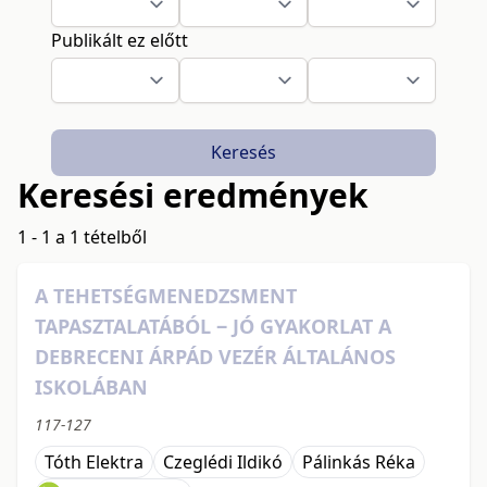
Publikált ez előtt
Keresés
Keresési eredmények
1 - 1 a 1 tételből
A TEHETSÉGMENEDZSMENT
TAPASZTALATÁBÓL ‒ JÓ GYAKORLAT A
DEBRECENI ÁRPÁD VEZÉR ÁLTALÁNOS
ISKOLÁBAN
117-127
Tóth Elektra
Czeglédi Ildikó
Pálinkás Réka