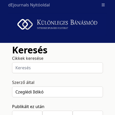
dEjournals Nyitóoldal
Open m
Keresés
Cikkek keresése
Szerző által
Publikált ez után