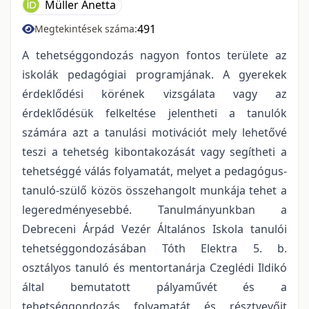
Müller Anetta
491
Megtekintések száma:
A tehetséggondozás nagyon fontos területe az
iskolák pedagógiai programjának. A gyerekek
érdeklődési körének vizsgálata vagy az
érdeklődésük felkeltése jelentheti a tanulók
számára azt a tanulási motivációt mely lehetővé
teszi a tehetség kibontakozását vagy segítheti a
tehetséggé válás folyamatát, melyet a pedagógus-
tanuló-szülő közös összehangolt munkája tehet a
legeredményesebbé. Tanulmányunkban a
Debreceni Árpád Vezér Általános Iskola tanulói
tehetséggondozásában Tóth Elektra 5. b.
osztályos tanuló és mentortanárja Czeglédi Ildikó
által bemutatott pályaművét és a
tehetséggondozás folyamatát és résztvevőit