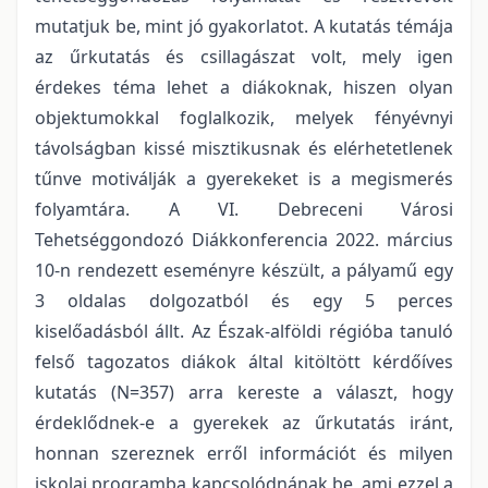
mutatjuk be, mint jó gyakorlatot. A kutatás témája
az űrkutatás és csillagászat volt, mely igen
érdekes téma lehet a diákoknak, hiszen olyan
objektumokkal foglalkozik, melyek fényévnyi
távolságban kissé misztikusnak és elérhetetlenek
tűnve motiválják a gyerekeket is a megismerés
folyamtára. A VI. Debreceni Városi
Tehetséggondozó Diákkonferencia 2022. március
10-n rendezett eseményre készült, a pályamű egy
3 oldalas dolgozatból és egy 5 perces
kiselőadásból állt. Az Észak-alföldi régióba tanuló
felső tagozatos diákok által kitöltött kérdőíves
kutatás (N=357) arra kereste a választ, hogy
érdeklődnek-e a gyerekek az űrkutatás iránt,
honnan szereznek erről információt és milyen
iskolai programba kapcsolódnának be, ami ezzel a