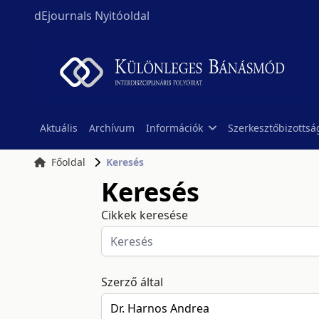
dEjournals Nyitóoldal
Aktuális
Archívum
Információk
Szerkesztőbizottsá
Főoldal
Keresés
Keresés
Cikkek keresése
Szerző által