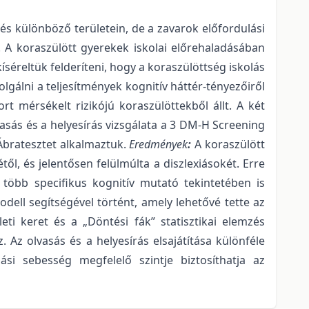
és különböző területein, de a zavarok előfordulási
A koraszülött gyerekek iskolai előrehaladásában
séreltük felderíteni, hogy a koraszülöttség iskolás
lgálni a teljesítmények kognitív háttér-tényezőiről
t mérsékelt rizikójú koraszülöttekből állt. A két
lvasás és a helyesírás vizsgálata a 3 DM-H Screening
 Ábratesztet alkalmaztuk.
Eredmények
:
A koraszülött
ől, és jelentősen felülmúlta a diszlexiásokét. Erre
öbb specifikus kognitív mutató tekintetében is
odell segítségével történt, amely lehetővé tette az
ti keret és a „Döntési fák” statisztikai elemzés
z olvasás és a helyesírás elsajátítása különféle
si sebesség megfelelő szintje biztosíthatja az