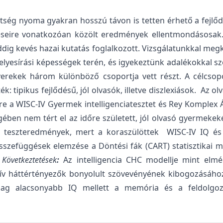
ttség nyoma gyakran hosszú távon is tetten érhető a fejlőd
éseire vonatkozóan közölt eredmények ellentmondásosak. 
ig kevés hazai kutatás foglalkozott. Vizsgálatunkkal megkí
lyesírási képességek terén, és igyekeztünk adalékokkal szo
erekek három különböző csoportja vett részt. A célcsopor
k: tipikus fejlődésű, jól olvasók, illetve diszlexiások. Az o
sére a WISC-IV Gyermek intelligenciatesztet és Rey Komplex
ben nem tért el az időre született, jól olvasó gyermekekét
 teszteredmények, mert a koraszülöttek WISC-IV IQ és t
összefüggések elemzése a Döntési fák (CART) statisztikai m
.
Következtetések
:
Az intelligencia CHC modellje mint elméle
 háttértényezők bonyolult szövevényének kibogozásához. A
ylag alacsonyabb IQ mellett a memória és a feldolgozá