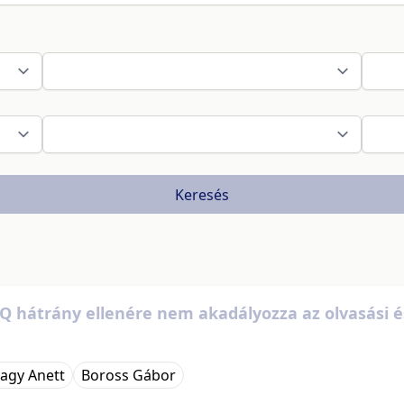
Keresés
IQ hátrány ellenére nem akadályozza az olvasási é
agy Anett
Boross Gábor