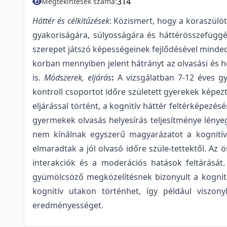
314
Megtekintések száma:
Háttér és célkitűzések
: Közismert, hogy a koraszülö
gyakoriságára, súlyosságára és háttérösszefügg
szerepet játszó képességeinek fejlődésével mindedd
korban mennyiben jelent hátrányt az olvasási és he
is.
Módszerek, eljárás
:
A vizsgálatban 7-12 éves gy
kontroll csoportot időre született gyerekek képezté
eljárással történt, a kognitív háttér feltérképezé
gyermekek olvasás helyesírás teljesítménye lényegé
nem kínálnak egyszerű magyarázatot a kognitív
elmaradtak a jól olvasó időre szüle-tettektől. Az 
interakciók és a moderációs hatások feltárását
gyümölcsöző megközelítésnek bizonyult a kognitív
kognitív utakon történhet, így például viszon
eredményességet.