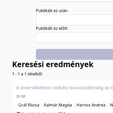
Publikált ez után
Publikált ez előtt
Keresési eredmények
1 - 1 a 1 tételből
A (mérsékelten rizikós) koraszülöttség az 
35-50
Gráf Rózsa
Kalmár Magda
Harnos Andrea
N