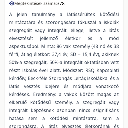
378
Megtekintések száma:
A jelen tanulmány a látássérültek kötődési
mintázatára és szorongására fókuszál a iskolák
szegregált vagy integrált jellege, illetve a látás
elvesztését jellemző életkor és a mód
aspektusából. Minta: 86 vak személy (48 nő és 38
férfi, átlag életkor: 37,4 év; SD = 15,4 év), akiknek
50%-a szegregált, 50%-a integrált oktatásban vett
részt iskolás évei alatt. Módszer: RSQ Kapcsolati
kérdőív, Beck-féle Szorongás Leltár, iskolákkal és a
látás vesztés idejére és módjára vonatkozó
kérdések. Eredmény: a vakok között magas az
elkerülő kötődésű személy, a szegregált vagy
integrált képzésnek azonban nincs szignifikáns
hatása sem a kötődési mintázatra, sem a
szorongásra. A látás elvesztés életkorának és