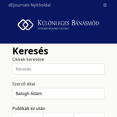
dEjournals Nyitóoldal
Open m
Keresés
Cikkek keresése
Szerző által
Publikált ez után