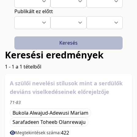
Publikált ez előtt
Keresés
Keresési eredmények
1 - 1 a 1 tételből
A szülői nevelési stílusok mint a serdülők
deviáns viselkedéseinek előrejelzője
71-83
Bukola Alwajud-Adewusi Mariam
Sarafadeen Toheeb Olanrewaju
422
Megtekintések száma: