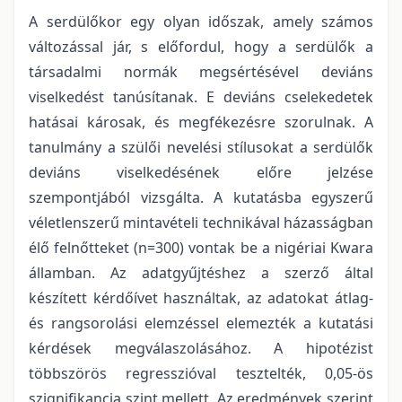
A serdülőkor egy olyan időszak, amely számos
változással jár, s előfordul, hogy a serdülők a
társadalmi normák megsértésével deviáns
viselkedést tanúsítanak. E deviáns cselekedetek
hatásai károsak, és megfékezésre szorulnak. A
tanulmány a szülői nevelési stílusokat a serdülők
deviáns viselkedésének előre jelzése
szempontjából vizsgálta. A kutatásba egyszerű
véletlenszerű mintavételi technikával házasságban
élő felnőtteket (n=300) vontak be a nigériai Kwara
államban. Az adatgyűjtéshez a szerző által
készített kérdőívet használtak, az adatokat átlag-
és rangsorolási elemzéssel elemezték a kutatási
kérdések megválaszolásához. A hipotézist
többszörös regresszióval tesztelték, 0,05-ös
szignifikancia szint mellett. Az eredmények szerint