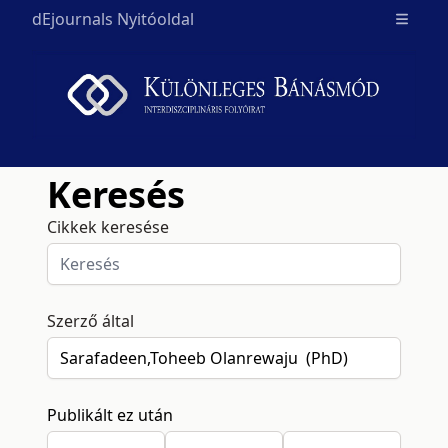
dEjournals Nyitóoldal
Open m
Keresés
Cikkek keresése
Szerző által
Publikált ez után