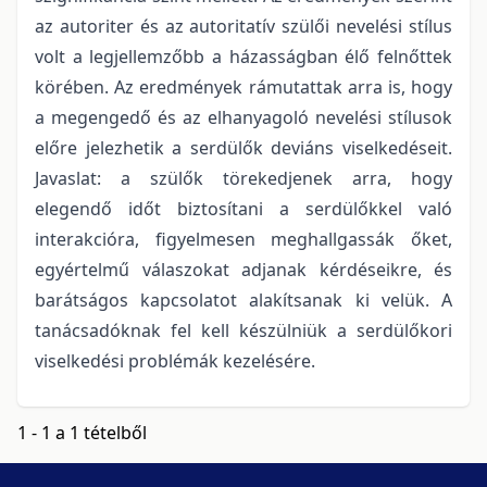
az autoriter és az autoritatív szülői nevelési stílus
volt a legjellemzőbb a házasságban élő felnőttek
körében. Az eredmények rámutattak arra is, hogy
a megengedő és az elhanyagoló nevelési stílusok
előre jelezhetik a serdülők deviáns viselkedéseit.
Javaslat: a szülők törekedjenek arra, hogy
elegendő időt biztosítani a serdülőkkel való
interakcióra, figyelmesen meghallgassák őket,
egyértelmű válaszokat adjanak kérdéseikre, és
barátságos kapcsolatot alakítsanak ki velük. A
tanácsadóknak fel kell készülniük a serdülőkori
viselkedési problémák kezelésére.
1 - 1 a 1 tételből