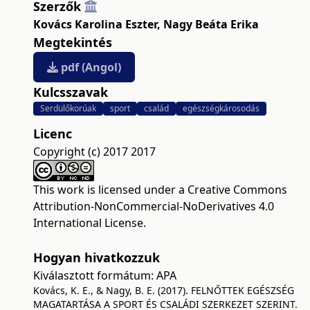
Szerzők
Kovács Karolina Eszter
,
Nagy Beáta Erika
Megtekintés
pdf (Angol)
Kulcsszavak
Serdülőkorúak
sport
család
egészségkárosodás
Licenc
Copyright (c) 2017 2017
This work is licensed under a
Creative Commons
Attribution-NonCommercial-NoDerivatives 4.0
International License
.
Hogyan hivatkozzuk
Kiválasztott formátum:
APA
Kovács, K. E., & Nagy, B. E. (2017). FELNŐTTEK EGÉSZSÉG
MAGATARTÁSA A SPORT ÉS CSALÁDI SZERKEZET SZERINT.