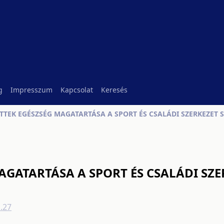
g
Impresszum
Kapcsolat
Keresés
TTEK EGÉSZSÉG MAGATARTÁSA A SPORT ÉS CSALÁDI SZERKEZET 
AGATARTÁSA A SPORT ÉS CSALÁDI SZE
.27