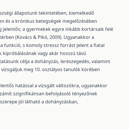
zségi állapotunk tekintetében, kiemelkedő
ében és a krónikus betegségek megelőzésében
g jelentős; a gyermekek egyre inkább kortársaik felé
térben (Kovács & Pikó, 2009). Ugyanakkor a
funkció, s komoly stressz forrást jelent a fiatal
 kipróbálásának vagy akár hosszú távú
atásunk célja a dohányzás, lerészegedés, valamint
st vizsgáljuk meg 10. osztályos tanulók körében
ntős hatással a vizsgált változókra, ugyanakkor
számít szignifikánsan befolyásoló tényezőnek
zerepe jól látható a dohányzásban,