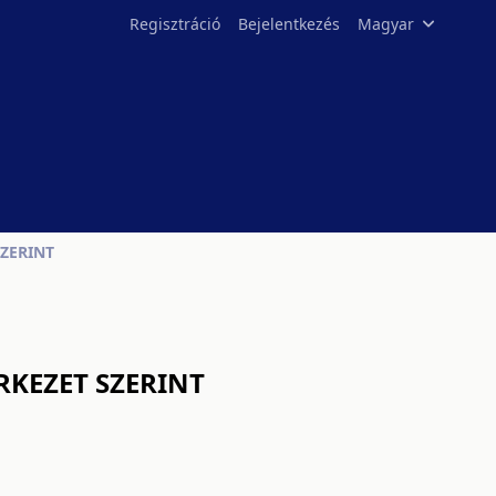
Regisztráció
Bejelentkezés
Magyar
SZERINT
RKEZET SZERINT