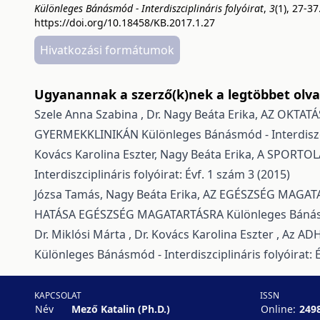
Különleges Bánásmód - Interdiszciplináris folyóirat
,
3
(1), 27-37
https://doi.org/10.18458/KB.2017.1.27
Hivatkozási formátumok
Ugyanannak a szerző(k)nek a legtöbbet olvas
Szele Anna Szabina , Dr. Nagy Beáta Erika,
AZ OKTATÁ
GYERMEKKLINIKÁN
Különleges Bánásmód - Interdiszci
Kovács Karolina Eszter, Nagy Beáta Erika,
A SPORTOL
Interdiszciplináris folyóirat: Évf. 1 szám 3 (2015)
Józsa Tamás, Nagy Beáta Erika,
AZ EGÉSZSÉG MAGAT
HATÁSA EGÉSZSÉG MAGATARTÁSRA
Különleges Bánásm
Dr. Miklósi Márta , Dr. Kovács Karolina Eszter ,
Az ADH
Különleges Bánásmód - Interdiszciplináris folyóirat: 
KAPCSOLAT
ISSN
Név
Mező Katalin (Ph.D.)
Online:
249