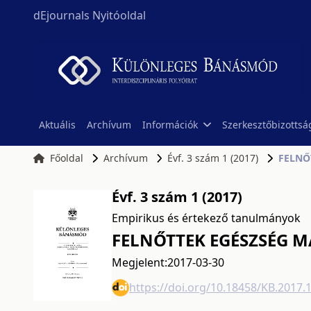
dEjournals Nyitóoldal
Aktuális
Archívum
Információk
Szerkesztőbizottsá
Főoldal
Archívum
Évf. 3 szám 1 (2017)
FELNŐ
Évf. 3 szám 1 (2017)
Empirikus és értekező tanulmányok
FELNŐTTEK EGÉSZSÉG M
Megjelent:
2017-03-30
https://doi.org/10.18458/KB.2017.1