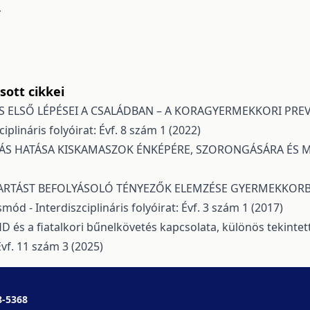
.
ott cikkei
S ELSŐ LÉPÉSEI A CSALÁDBAN – A KORAGYERMEKKORI PREV
plináris folyóirat: Évf. 8 szám 1 (2022)
ÁS HATÁSA KISKAMASZOK ÉNKÉPÉRE, SZORONGÁSÁRA ÉS
ARTÁST BEFOLYÁSOLÓ TÉNYEZŐK ELEMZÉSE GYERMEKKORBA
ód - Interdiszciplináris folyóirat: Évf. 3 szám 1 (2017)
D és a fiatalkori bűnelkövetés kapcsolata, különös tekintet
Évf. 11 szám 3 (2025)
8-5368