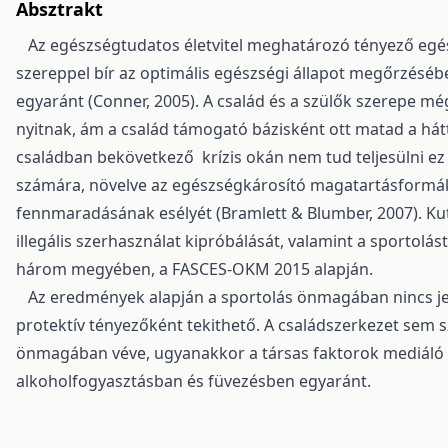
Absztrakt
Az egészségtudatos életvitel meghatározó tényező egés
szereppel bír az optimális egészségi állapot megőrzés
egyaránt (Conner, 2005). A család és a szülők szerepe mé
nyitnak, ám a család támogató bázisként ott matad a hát
családban bekövetkező krízis okán nem tud teljesülni ez a 
számára, növelve az egészségkárosító magatartásformák
fennmaradásának esélyét (Bramlett & Blumber, 2007). Kut
illegális szerhasználat kipróbálását, valamint a sportolá
három megyében, a FASCES-OKM 2015 alapján.
Az eredmények alapján a sportolás önmagában nincs jele
protektív tényezőként tekithető. A családszerkezet sem 
önmagában véve, ugyanakkor a társas faktorok mediáló s
alkoholfogyasztásban és füvezésben egyaránt.