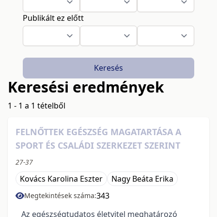
Publikált ez előtt
Keresés
Keresési eredmények
1 - 1 a 1 tételből
FELNŐTTEK EGÉSZSÉG MAGATARTÁSA A
SPORT ÉS CSALÁDI SZERKEZET SZERINT
27-37
Kovács Karolina Eszter
Nagy Beáta Erika
343
Megtekintések száma:
Az egészségtudatos életvitel meghatározó