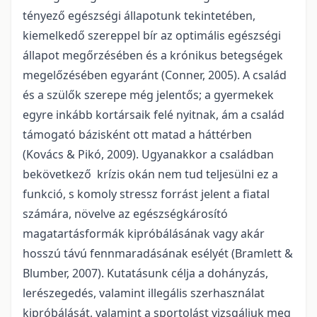
tényező egészségi állapotunk tekintetében,
kiemelkedő szereppel bír az optimális egészségi
állapot megőrzésében és a krónikus betegségek
megelőzésében egyaránt (Conner, 2005). A család
és a szülők szerepe még jelentős; a gyermekek
egyre inkább kortársaik felé nyitnak, ám a család
támogató bázisként ott matad a háttérben
(Kovács & Pikó, 2009). Ugyanakkor a családban
bekövetkező krízis okán nem tud teljesülni ez a
funkció, s komoly stressz forrást jelent a fiatal
számára, növelve az egészségkárosító
magatartásformák kipróbálásának vagy akár
hosszú távú fennmaradásának esélyét (Bramlett &
Blumber, 2007). Kutatásunk célja a dohányzás,
lerészegedés, valamint illegális szerhasználat
kipróbálását, valamint a sportolást vizsgáljuk meg