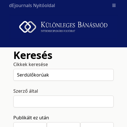
dEjournals Nyitóoldal
Open m
Keresés
Cikkek keresése
Szerző által
Publikált ez után