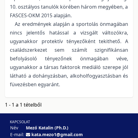
10. osztályos tanulók körében három megyében, a
FASCES-OKM 2015 alapján.
Az eredmények alapján a sportolás önmagában
nincs jelentős hatással a vizsgált változókra,
ugyanakkor protektív tényezőként tekithető. A
családszerkezet sem számít szignifikánsan
befolyásoló tényezőnek önmagában véve,
ugyanakkor a társas faktorok mediáló szerepe jól
látható a dohányzásban, alkoholfogyasztásban és
füvezésben egyaránt.
1 - 1 a 1 tételből
KAPCSOLAT
Név
Mező Katalin (Ph.D.)
E-mail:
kata.mezo1@gmail.com