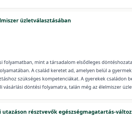
elmiszer üzletválasztásában
ési folyamatban, mint a társadalom elsődleges döntéshozata
 folyamatában. A család keretet ad, amelyen belül a gyerm
asztáshoz szükséges kompetenciákat. A gyerekek családon bel
i vásárlási döntési folyamatra, talán még az élelmiszer üzlet
kai utazáson résztvevők egészségmagatartás-válto