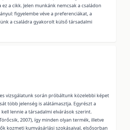
 ez a cikk. Jelen munkánk nemcsak a családon
ányul: figyelembe véve a preferenciákat, a
tünk a családra gyakorolt külső társadalmi
s vizsgálatunk során próbáltunk közelebbi képet
át több jelenség is alátámasztja. Egyrészt a
ell lennie a társadalmi elvárások szerint.
örőcsik, 2007), így minden olyan termék, illetve
nők kozmeti kumvásárlási szokásaival, elsősorban