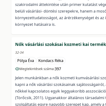
szakirodalmi áttekintése után primer kutatást vé
belüli vásárlási- döntési szerepekre, hanem a mosó
környezettudatosságot, az árérzékenységet és az in
környezet hatásaira is.
Nők vásárlási szokásai kozmeti kai termé
32-34
Pólya Éva
Kondacs Réka
397
Megtekintések száma:
Jelen munkánkban a nők kozmeti kumvásárlási szo
kapni a nők vásárlási szokásainak sajátosságairól,
nőkkel kapcsolatos egyik leggyakoribb asszociáció 
(Törőcsik, 2011). Ugyanakkor általános társadalmi 
szolgáltatás egyre nagyobb szerepet kap, amely a 