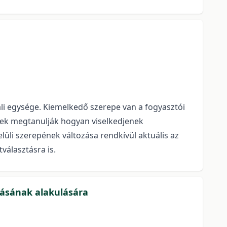
li egysége. Kiemelkedő szerepe van a fogyasztói
ekek megtanulják hogyan viselkedjenek
üli szerepének változása rendkívül aktuális az
választásra is.
zásának alakulására