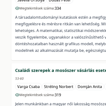
Savella Orsolya
Dudás Péter
334
Megtekintések száma:
A társadalomtudományi kutatások estén a megfigy
megfigyelésre és mérésre ritkán van lehetőség. M
lehetséges. A matematikai, statisztikai módszerek
veszik figyelembe, ugyanakkor a valószínűsíthető v
döntéshozatalban használt grafikus modell, melybe
modellnek az alkalmazását mutatja be, egészségtu
Családi szerepek a mosószer vásárlás eset
53-60
Varga Csaba
Stréling Norbert
Domján Anita
319
Megtekintések száma:
Jelen munkánkban a magyar női lakosság mosószer v