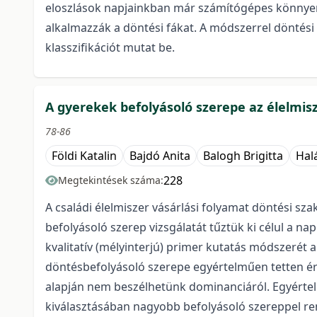
eloszlások napjainkban már számítógépes könnyen
alkalmazzák a döntési fákat. A módszerrel döntési
klasszifikációt mutat be.
A gyerekek befolyásoló szerepe az élelmis
78-86
Földi Katalin
Bajdó Anita
Balogh Brigitta
Halá
228
Megtekintések száma:
A családi élelmiszer vásárlási folyamat döntési sz
befolyásoló szerep vizsgálatát tűztük ki célul a n
kvalitatív (mélyinterjú) primer kutatás módszerét 
döntésbefolyásoló szerepe egyértelműen tetten érh
alapján nem beszélhetünk dominanciáról. Egyértel
kiválasztásában nagyobb befolyásoló szereppel re