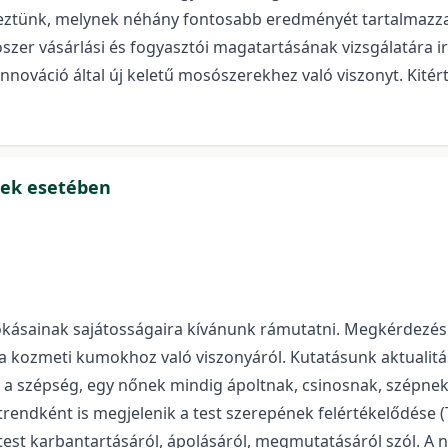
geztünk, melynek néhány fontosabb eredményét tartalmazza
szer vásárlási és fogyasztói magatartásának vizsgálatára ir
nováció által új keletű mosószerekhez való viszonyt. Kitér
kek esetében
kásainak sajátosságaira kívánunk rámutatni. Megkérdezése
 a kozmeti kumokhoz való viszonyáról. Kutatásunk aktualitás
a szépség, egy nőnek mindig ápoltnak, csinosnak, szépnek k
trendként is megjelenik a test szerepének felértékelődése (T
test karbantartásáról, ápolásáról, megmutatásáról szól. A 