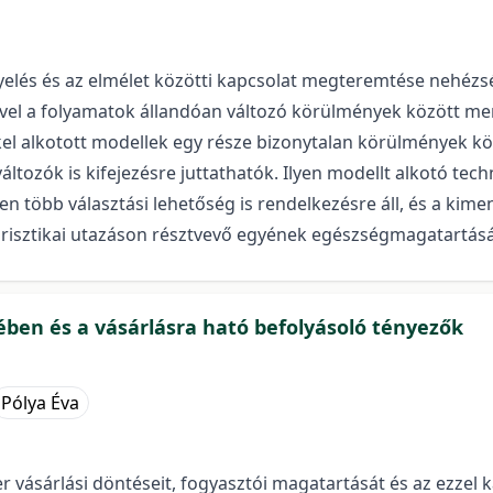
elés és az elmélet közötti kapcsolat megteremtése nehézs
ivel a folyamatok állandóan változó körülmények között me
kel alkotott modellek egy része bizonytalan körülmények k
áltozók is kifejezésre juttathatók. Ilyen modellt alkotó tec
n több választási lehetőség is rendelkezésre áll, és a kim
risztikai utazáson résztvevő egyének egészségmagatartásá
ében és a vásárlásra ható befolyásoló tényezők
Pólya Éva
ásárlási döntéseit, fogyasztói magatartását és az ezzel k