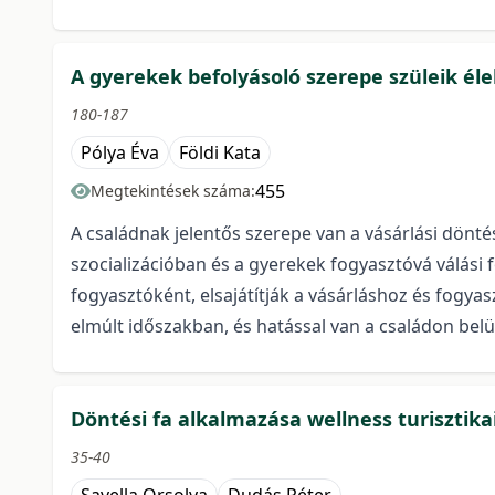
A gyerekek befolyásoló szerepe szüleik él
180-187
Pólya Éva
Földi Kata
455
Megtekintések száma:
A családnak jelentős szerepe van a vásárlási dönt
szocializációban és a gyerekek fogyasztóvá válási
fogyasztóként, elsajátítják a vásárláshoz és fogy
elmúlt időszakban, és hatással van a családon belül
Döntési fa alkalmazása wellness turiszti
35-40