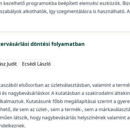
 kezelhető programokba beépített elemzési eszközök. Bizo
 szabályok alkothatók, így szegmentálásra is használható. 
zervásárlási döntési folyamatban
sz Judit
Ecsédi László
akaszából elsősorban az üzletválasztásban, valamint a termé
api és nagybevásárláskor. A kutatásban a szakirodalmi áttek
alkalmaztuk. Kutatásunk főbb megállapításai szerint a gyer
ető, de sem az üzlet-, sem a termék-, sem a márkaválasztá
műen látszik, hogy nagybevásárlás helyszínének valamint a
ndelkeznek.