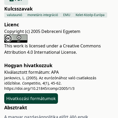
Kulcsszavak
valutaunió
monetáris integráció
EMU
Kelet-Közép-Európa
Licenc
Copyright (c) 2005 Debreceni Egyetem
This work is licensed under a
Creative Commons
Attribution 4.0 International License
.
Hogyan hivatkozzuk
Kiválasztott formátum:
APA
Jankovics, L. (2005). Az eurózónához való csatlakozás
időzítése.
Competitio
,
4
(1), 45-62.
https://doi.org/10.21845/comp/2005/1/3
Hivatkozási formátumok
Absztrakt
A magyar gazdaságpolitika előtt álló egyik