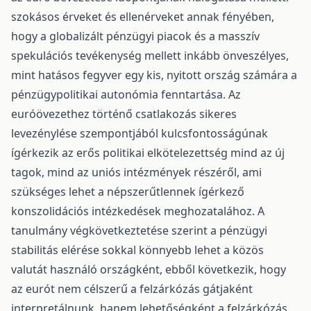
szokásos érveket és ellenérveket annak fényében,
hogy a globalizált pénzügyi piacok és a masszív
spekulációs tevékenység mellett inkább önveszélyes,
mint hatásos fegyver egy kis, nyitott ország számára a
pénzügypolitikai autonómia fenntartása. Az
euróövezethez történő csatlakozás sikeres
levezénylése szempontjából kulcsfontosságúnak
ígérkezik az erős politikai elkötelezettség mind az új
tagok, mind az uniós intézmények részéről, ami
szükséges lehet a népszerűtlennek ígérkező
konszolidációs intézkedések meghozatalához. A
tanulmány végkövetkeztetése szerint a pénzügyi
stabilitás elérése sokkal könnyebb lehet a közös
valutát használó országként, ebből következik, hogy
az eurót nem célszerű a felzárkózás gátjaként
interpretálnunk, hanem lehetőségként a felzárkózás