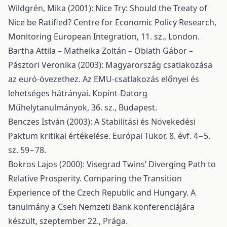
Wildgrén, Mika (2001): Nice Try: Should the Treaty of
Nice be Ratified? Centre for Economic Policy Research,
Monitoring European Integration, 11. sz., London.
Bartha Attila – Matheika Zoltán – Oblath Gábor –
Pásztori Veronika (2003): Magyarország csatlakozása
az euró-övezethez. Az EMU-csatlakozás előnyei és
lehetséges hátrányai. Kopint-Datorg
Műhelytanulmányok, 36. sz., Budapest.
Benczes István (2003): A Stabilitási és Növekedési
Paktum kritikai értékelése. Európai Tükör, 8. évf. 4−5.
sz. 59−78.
Bokros Lajos (2000): Visegrad Twins’ Diverging Path to
Relative Prosperity. Comparing the Transition
Experience of the Czech Republic and Hungary. A
tanulmány a Cseh Nemzeti Bank konferenciájára
készült, szeptember 22., Prága.