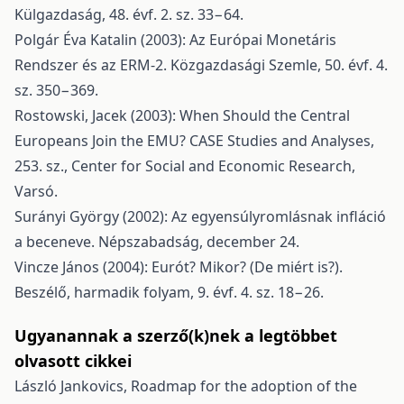
Külgazdaság, 48. évf. 2. sz. 33−64.
Polgár Éva Katalin (2003): Az Európai Monetáris
Rendszer és az ERM-2. Közgazdasági Szemle, 50. évf. 4.
sz. 350−369.
Rostowski, Jacek (2003): When Should the Central
Europeans Join the EMU? CASE Studies and Analyses,
253. sz., Center for Social and Economic Research,
Varsó.
Surányi György (2002): Az egyensúlyromlásnak infláció
a beceneve. Népszabadság, december 24.
Vincze János (2004): Eurót? Mikor? (De miért is?).
Beszélő, harmadik folyam, 9. évf. 4. sz. 18−26.
Ugyanannak a szerző(k)nek a legtöbbet
olvasott cikkei
László Jankovics,
Roadmap for the adoption of the