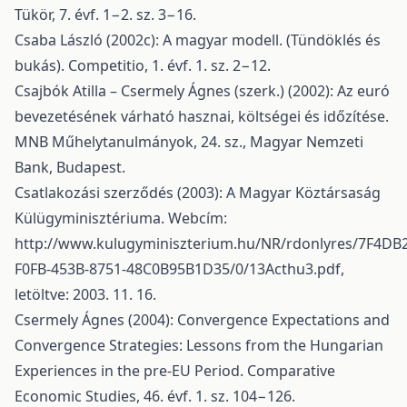
Tükör, 7. évf. 1−2. sz. 3−16.
Csaba László (2002c): A magyar modell. (Tündöklés és
bukás). Competitio, 1. évf. 1. sz. 2−12.
Csajbók Atilla – Csermely Ágnes (szerk.) (2002): Az euró
bevezetésének várható hasznai, költségei és időzítése.
MNB Műhelytanulmányok, 24. sz., Magyar Nemzeti
Bank, Budapest.
Csatlakozási szerződés (2003): A Magyar Köztársaság
Külügyminisztériuma. Webcím:
http://www.kulugyminiszterium.hu/NR/rdonlyres/7F4DB
F0FB-453B-8751-48C0B95B1D35/0/13Acthu3.pdf
,
letöltve: 2003. 11. 16.
Csermely Ágnes (2004): Convergence Expectations and
Convergence Strategies: Lessons from the Hungarian
Experiences in the pre-EU Period. Comparative
Economic Studies, 46. évf. 1. sz. 104−126.