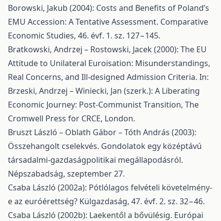
Borowski, Jakub (2004): Costs and Benefits of Poland’s
EMU Accession: A Tentative Assessment. Comparative
Economic Studies, 46. évf. 1. sz. 127−145.
Bratkowski, Andrzej – Rostowski, Jacek (2000): The EU
Attitude to Unilateral Euroisation: Misunderstandings,
Real Concerns, and Ill-designed Admission Criteria. In:
Brzeski, Andrzej – Winiecki, Jan (szerk.): A Liberating
Economic Journey: Post-Communist Transition, The
Cromwell Press for CRCE, London.
Bruszt László – Oblath Gábor – Tóth András (2003):
Összehangolt cselekvés. Gondolatok egy középtávú
társadalmi-gazdaságpolitikai megállapodásról.
Népszabadság, szeptember 27.
Csaba László (2002a): Pótlólagos felvételi követelmény-
e az euróérettség? Külgazdaság, 47. évf. 2. sz. 32−46.
Csaba László (2002b): Laekentől a bővülésig. Európai