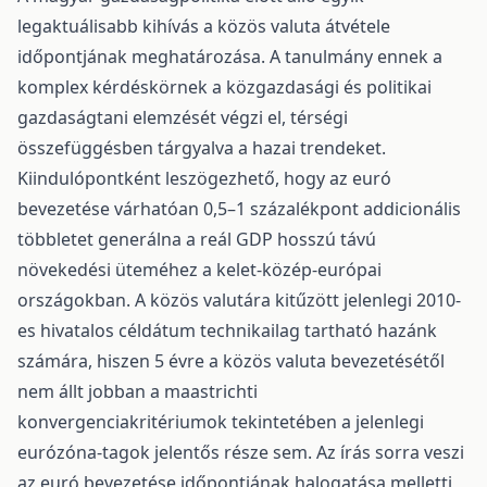
legaktuálisabb kihívás a közös valuta átvétele
időpontjának meghatározása. A tanulmány ennek a
komplex kérdéskörnek a közgazdasági és politikai
gazdaságtani elemzését végzi el, térségi
összefüggésben tárgyalva a hazai trendeket.
Kiindulópontként leszögezhető, hogy az euró
bevezetése várhatóan 0,5–1 százalékpont addicionális
többletet generálna a reál GDP hosszú távú
növekedési üteméhez a kelet-közép-európai
országokban. A közös valutára kitűzött jelenlegi 2010-
es hivatalos céldátum technikailag tartható hazánk
számára, hiszen 5 évre a közös valuta bevezetésétől
nem állt jobban a maastrichti
konvergenciakritériumok tekintetében a jelenlegi
eurózóna-tagok jelentős része sem. Az írás sorra veszi
az euró bevezetése időpontjának halogatása melletti