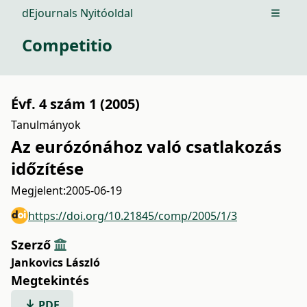
dEjournals Nyitóoldal
Open m
Competitio
Évf. 4 szám 1 (2005)
Tanulmányok
Az eurózónához való csatlakozás
időzítése
Megjelent:
2005-06-19
https://doi.org/10.21845/comp/2005/1/3
Szerző
Jankovics László
Megtekintés
PDF