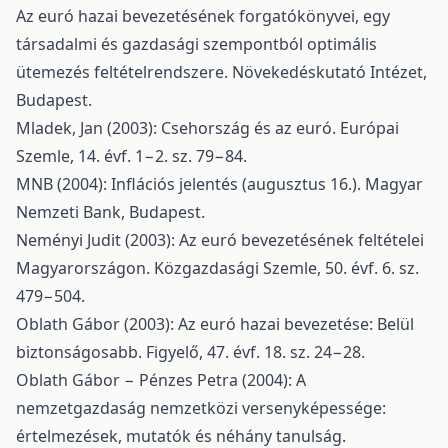
Az euró hazai bevezetésének forgatókönyvei, egy
társadalmi és gazdasági szempontból optimális
ütemezés feltételrendszere. Növekedéskutató Intézet,
Budapest.
Mladek, Jan (2003): Csehország és az euró. Európai
Szemle, 14. évf. 1−2. sz. 79−84.
MNB (2004): Inflációs jelentés (augusztus 16.). Magyar
Nemzeti Bank, Budapest.
Neményi Judit (2003): Az euró bevezetésének feltételei
Magyarországon. Közgazdasági Szemle, 50. évf. 6. sz.
479−504.
Oblath Gábor (2003): Az euró hazai bevezetése: Belül
biztonságosabb. Figyelő, 47. évf. 18. sz. 24−28.
Oblath Gábor − Pénzes Petra (2004): A
nemzetgazdaság nemzetközi versenyképessége:
értelmezések, mutatók és néhány tanulság.