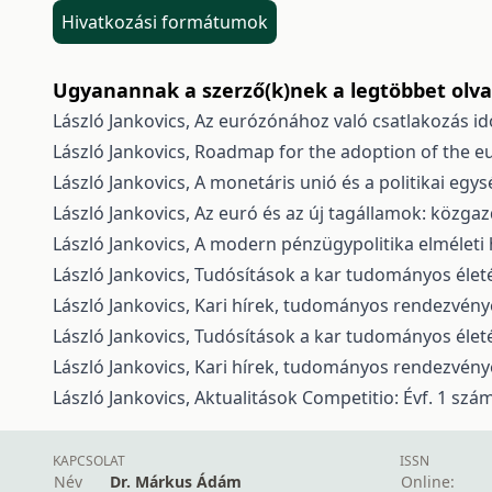
Hivatkozási formátumok
Ugyanannak a szerző(k)nek a legtöbbet olvas
László Jankovics,
Az eurózónához való csatlakozás id
László Jankovics,
Roadmap for the adoption of the e
László Jankovics,
A monetáris unió és a politikai eg
László Jankovics,
Az euró és az új tagállamok: közgazd
László Jankovics,
A modern pénzügypolitika elméleti 
László Jankovics,
Tudósítások a kar tudományos élet
László Jankovics,
Kari hírek, tudományos rendezvén
László Jankovics,
Tudósítások a kar tudományos élet
László Jankovics,
Kari hírek, tudományos rendezvén
László Jankovics,
Aktualitások
Competitio: Évf. 1 szám
KAPCSOLAT
ISSN
Név
Dr. Márkus Ádám
Online: