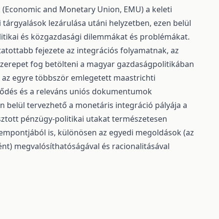
 (Economic and Monetary Union, EMU) a keleti
si tárgyalások lezárulása utáni helyzetben, ezen belül
olitikai és közgazdasági dilemmákat és problémákat.
tatottabb fejezete az integrációs folyamatnak, az
zerepet fog betölteni a magyar gazdaságpolitikában
n az egyre többször emlegetett maastrichti
erződés és a releváns uniós dokumentumok
 belül tervezhető a monetáris integráció pályája a
ztott pénzügy-politikai utakat természetesen
zempontjából is, különösen az egyedi megoldások (az
nt) megvalósíthatóságával és racionalitásával