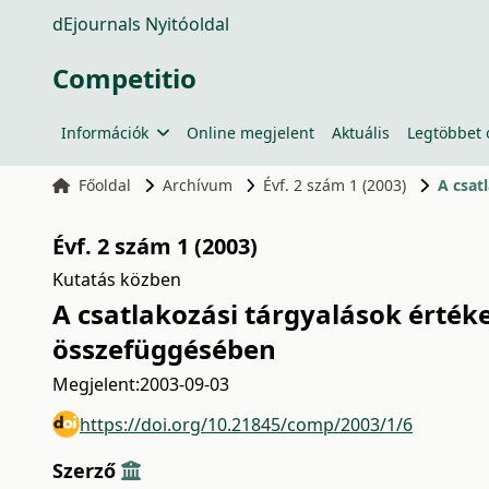
dEjournals Nyitóoldal
Competitio
Információk
Online megjelent
Aktuális
Legtöbbet 
Főoldal
Archívum
Évf. 2 szám 1 (2003)
A csat
Évf. 2 szám 1 (2003)
Kutatás közben
A csatlakozási tárgyalások érték
összefüggésében
Megjelent:
2003-09-03
https://doi.org/10.21845/comp/2003/1/6
Szerző