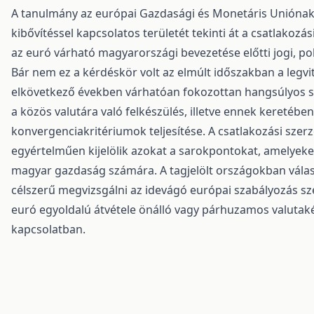
A tanulmány az európai Gazdasági és Monetáris Uniónak
kibővítéssel kapcsolatos területét tekinti át a csatlakozá
az euró várható magyarországi bevezetése előtti jogi, p
Bár nem ez a kérdéskör volt az elmúlt időszakban a legvi
elkövetkező években várhatóan fokozottan hangsúlyos s
a közös valutára való felkészülés, illetve ennek keretébe
konvergenciakritériumok teljesítése. A csatlakozási sz
egyértelműen kijelölik azokat a sarokpontokat, amelyeken
magyar gazdaság számára. A tagjelölt országokban válas
célszerű megvizsgálni az idevágó európai szabályozás s
euró egyoldalú átvétele önálló vagy párhuzamos valutaké
kapcsolatban.