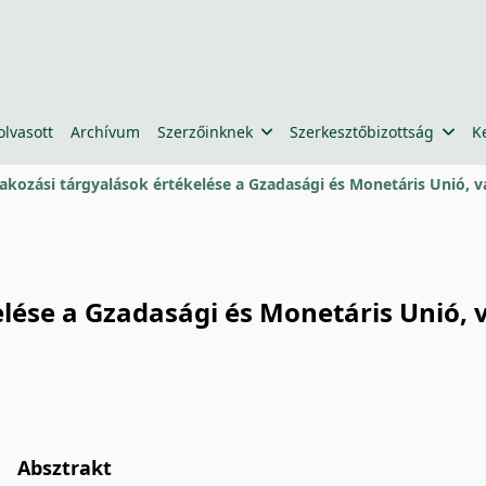
olvasott
Archívum
Szerzőinknek
Szerkesztőbizottság
K
lakozási tárgyalások értékelése a Gzadasági és Monetáris Unió, 
elése a Gzadasági és Monetáris Unió, 
Absztrakt