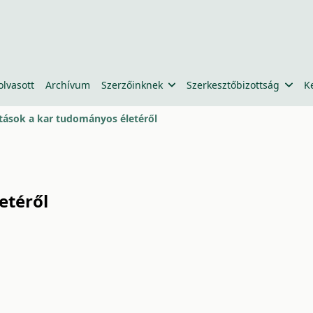
olvasott
Archívum
Szerzőinknek
Szerkesztőbizottság
K
tások a kar tudományos életéről
etéről