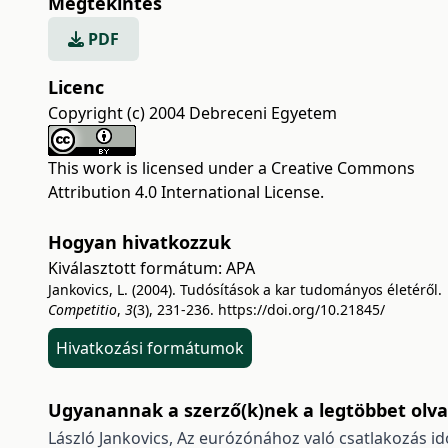
Megtekintés
PDF
Licenc
Copyright (c) 2004 Debreceni Egyetem
This work is licensed under a
Creative Commons
Attribution 4.0 International License
.
Hogyan hivatkozzuk
Kiválasztott formátum:
APA
Jankovics, L. (2004). Tudósítások a kar tudományos életéről.
Competitio
,
3
(3), 231-236.
https://doi.org/10.21845/
Hivatkozási formátumok
Ugyanannak a szerző(k)nek a legtöbbet olvas
László Jankovics,
Az eurózónához való csatlakozás id