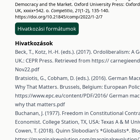
Democracy and the Market. Oxford University Press: Oxford
UK, xxxix+542. o.
Competitio
,
21
(1-2), 135-140.
https://doi.org/10.21845/comp/2022/1-2/7
Hivatkozási formátumok
Hivatkozások
Beck, T., Kotz, H.-H. (eds.). (2017). Ordoliberalism: 
UK.: CEPR Press. Retrieved from https:// carnegiee
Nov22.pdf
Bratsiotis, G., Cobham, D. (eds.). (2016). German Mac
Why That Matters. Brussels, Belgium: European Polic
https://www.epc.eu/content/PDF/2016/
German macro
why that matters.pdf
Buchanan, J. (1977). Freedom in Constitutional Contrac
Economist. College Station, TX, USA: Texas A & M Univ
Cowen, T. (2018). Quinn Slobodian’s *Globalists*. Bl
https://marginalrevolution.com/marginalrevolution/