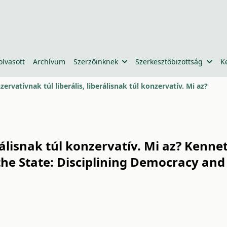
olvasott
Archívum
Szerzőinknek
Szerkesztőbizottság
K
zervatívnak túl liberális, liberálisnak túl konzervatív. Mi az?
erálisnak túl konzervatív. Mi az? Kenn
the State: Disciplining Democracy and