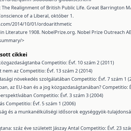
t: The Realignment of British Public Life. Great Barrington
onscience of a Liberal, október 1.
s.com/2014/10/01/ordoarithmetic
e in Literature 1908. NobelPrize.org. Nobel Prize Outreach A
8/summary/
>
ott cikkei
i közgazdaságtanba
Competitio: Évf. 10 szám 2 (2011)
pt nem az
Competitio: Évf. 13 szám 2 (2014)
zdasági növekedés szolgálatában
Competitio: Évf. 7 szám 1 (
ásban, az EU-ban és a jog közgazdaságtanában?
Competitio: É
perspektívában
Competitio: Évf. 3 szám 3 (2004)
gás
Competitio: Évf. 5 szám 1 (2006)
ág és a munkanélküliségi idősorok egységgyök-tulajdons
gtana: száz éve született Jászay Antal
Competitio: Évf. 23 szá