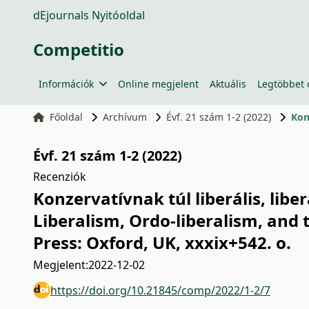
dEjournals Nyitóoldal
Competitio
Információk
Online megjelent
Aktuális
Legtöbbet 
Főoldal
Archívum
Évf. 21 szám 1-2 (2022)
Kon
Évf. 21 szám 1-2 (2022)
Recenziók
Konzervatívnak túl liberális, lib
Liberalism, Ordo-liberalism, and 
Press: Oxford, UK, xxxix+542. o.
Megjelent:
2022-12-02
https://doi.org/10.21845/comp/2022/1-2/7