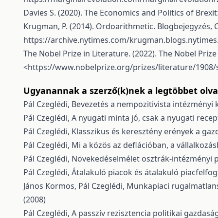
Davies S. (2020). The Economics and Politics of Brexi
Krugman, P. (2014). Ordoarithmetic. Blogbejegyzés, C
https://archive.nytimes.com/krugman.blogs.nytime
The Nobel Prize in Literature. (2022). The Nobel Priz
<
https://www.nobelprize.org/prizes/literature/190
Ugyanannak a szerző(k)nek a legtöbbet olvas
Pál Czeglédi,
Bevezetés a nempozitivista intézmény
Pál Czeglédi,
A nyugati minta jó, csak a nyugati rece
Pál Czeglédi,
Klasszikus és keresztény erények a ga
Pál Czeglédi,
Mi a közös az deflációban, a vállalkoz
Pál Czeglédi,
Növekedéselmélet osztrák-intézményi 
Pál Czeglédi,
Átalakuló piacok és átalakuló piacfelfo
János Kormos, Pál Czeglédi,
Munkapiaci rugalmatlans
(2008)
Pál Czeglédi,
A passzív rezisztencia politikai gazdasá