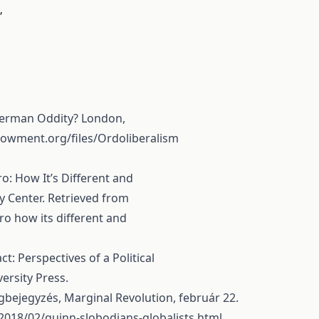
,
A German Oddity? London,
ndowment.org/files/Ordoliberalism
ro: How It’s Different and
y Center. Retrieved from
 how its different and
t: Perspectives of a Political
ersity Press.
ogbejegyzés, Marginal Revolution, február 22.
2018/02/quinn-slobodians-globalists.html