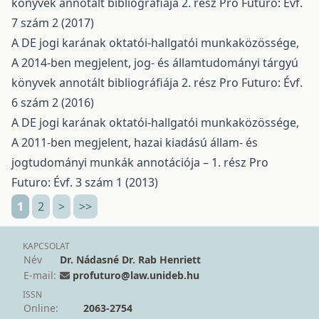
könyvek annotált bibliográfiája 2. rész
Pro Futuro: Évf.
7 szám 2 (2017)
A DE jogi karának oktatói-hallgatói munkaközössége,
A 2014-ben megjelent, jog- és államtudományi tárgyú
könyvek annotált bibliográfiája 2. rész
Pro Futuro: Évf.
6 szám 2 (2016)
A DE jogi karának oktatói-hallgatói munkaközössége,
A 2011-ben megjelent, hazai kiadású állam- és
jogtudományi munkák annotációja – 1. rész
Pro
Futuro: Évf. 3 szám 1 (2013)
1
2
>
>>
KAPCSOLAT
Név
Dr. Nádasné Dr. Rab Henriett
E-mail:
profuturo@law.unideb.hu
ISSN
Online:
2063-2754