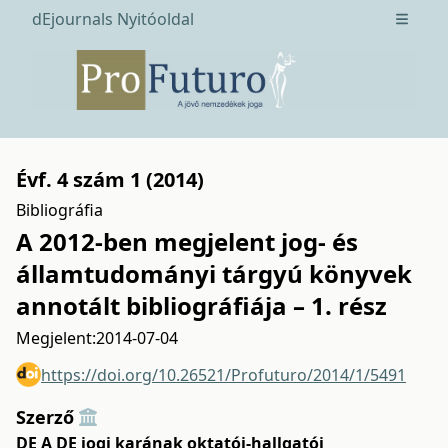
dEjournals Nyitóoldal
Open m
Évf. 4 szám 1 (2014)
Bibliográfia
A 2012-ben megjelent jog- és
államtudományi tárgyú könyvek
annotált bibliográfiája – 1. rész
Megjelent:
2014-07-04
https://doi.org/10.26521/Profuturo/2014/1/5491
Szerző
DE A DE jogi karának oktatói-hallgatói