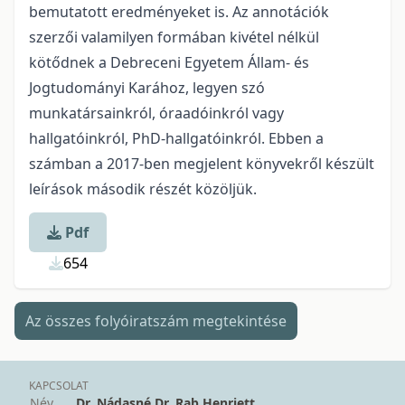
bemutatott eredményeket is. Az annotációk
szerzői valamilyen formában kivétel nélkül
kötődnek a Debreceni Egyetem Állam- és
Jogtudományi Karához, legyen szó
munkatársainkról, óraadóinkról vagy
hallgatóinkról, PhD-hallgatóinkról. Ebben a
számban a 2017-ben megjelent könyvekről készült
leírások második részét közöljük.
Pdf
654
Az összes folyóiratszám megtekintése
KAPCSOLAT
Név
Dr. Nádasné Dr. Rab Henriett