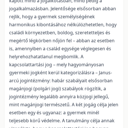
kapott mind a jogalkotásban, mind pedig a
jogalkalmazásban. Jelentősége elsősorban abban
rejlik, hogy a gyermek személyiségének
harmonikus kibontásához nélkülözhetetlen, hogy
családi környezetben, boldog, szeretetteljes és
megértő légkörben nőjön fel – abban az esetben
is, amennyiben a család egysége véglegesen és
helyrehozhatatlanul megbomlik. A
kapcsolattartási jog – mely hagyományosan
gyermeki jogként kerül kategorizálásra – Janus-
arcú jogintézmény: habár szabályait elsősorban
magánjogi (polgári jogi) szabályok rögzítik, a
jogintézmény legalább annyira közjogi jellegű,
mint magánjogi természetű. A két jogág célja jelen
esetben egy és ugyanaz: a gyermek minél
teljesebb körű védelme. A tanulmány célja annak