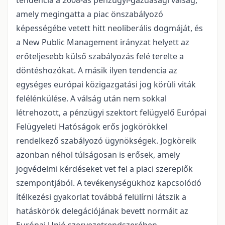
tendencia a 2008-as pénzügyi-gazdasági válság,
amely megingatta a piac önszabályozó
képességébe vetett hitt neoliberális dogmáját, és
a New Public Management irányzat helyett az
erőteljesebb külső szabályozás felé terelte a
döntéshozókat. A másik ilyen tendencia az
egységes európai közigazgatási jog körüli viták
felélénkülése. A válság után nem sokkal
létrehozott, a pénzügyi szektort felügyelő Európai
Felügyeleti Hatóságok erős jogkörökkel
rendelkező szabályozó ügynökségek. Jogköreik
azonban néhol túlságosan is erősek, amely
jogvédelmi kérdéseket vet fel a piaci szereplők
szempontjából. A tevékenységükhöz kapcsolódó
ítélkezési gyakorlat továbbá felülírni látszik a
hatáskörök delegációjának bevett normáit az