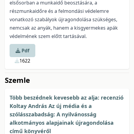
elsősorban a munkaidő beosztására, a
részmunkaidőre és a felmondási védelemre
vonatkozó szabályok újragondolása szükséges,
nemcsak az anyák, hanem a kisgyermekes apák
védelmének szem előtt tartásával.
Pdf
1622
Szemle
Több beszédnek kevesebb az alja: recenzió
Koltay András Az új média és a
szólásszabadság: A nyilvánosság
alkotmányos alapjainak újragondolása
című könyvéről