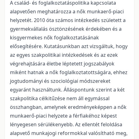
A család- és foglalkoztatáspolitika kapcsolata
alapvetően meghatározza a nők munkaerő-piaci
helyzetét. 2010 óta számos intézkedés született a
gyermekvállalás ösztönzésének érdekében és a
kisgyermekes nők foglalkoztatásának
elősegítésére. Kutatásunkban azt vizsgáltuk, hogy
az egyes szakpolitikai intézkedések és az ezek
végrehajtására életbe léptetett jogszabályok
miként hatnak a nők foglalkoztatottságára, ehhez
jogtudományi és szociológiai módszereket
egyaránt használtunk. Álláspontunk szerint a két
szakpolitika célkitűzése nem áll egymással
összhangban, amelynek eredményeképpen a nők
munkaerő-piaci helyzete a férfiakéhoz képest
lényegesen sérülékenyebb. Az ellentét feloldása
alapvető munkajogi reformokkal valósítható meg,