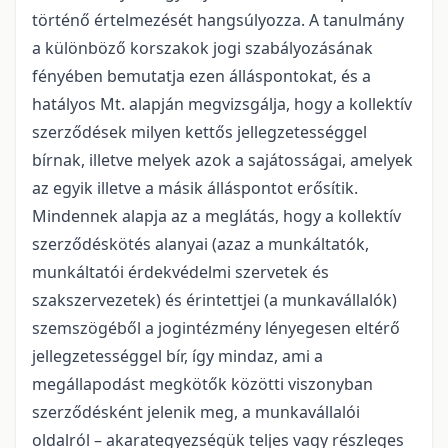
történő értelmezését hangsúlyozza. A tanulmány
a különböző korszakok jogi szabályozásának
fényében bemutatja ezen álláspontokat, és a
hatályos Mt. alapján megvizsgálja, hogy a kollektív
szerződések milyen kettős jellegzetességgel
bírnak, illetve melyek azok a sajátosságai, amelyek
az egyik illetve a másik álláspontot erősítik.
Mindennek alapja az a meglátás, hogy a kollektív
szerződéskötés alanyai (azaz a munkáltatók,
munkáltatói érdekvédelmi szervetek és
szakszervezetek) és érintettjei (a munkavállalók)
szemszögéből a jogintézmény lényegesen eltérő
jellegzetességgel bír, így mindaz, ami a
megállapodást megkötők közötti viszonyban
szerződésként jelenik meg, a munkavállalói
oldalról – akarategyezségük teljes vagy részleges