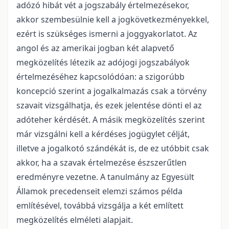
adózó hibát vét a jogszabály értelmezésekor,
akkor szembesülnie kell a jogkövetkezményekkel,
ezért is szükséges ismerni a joggyakorlatot. Az
angol és az amerikai jogban két alapvető
megközelítés létezik az adójogi jogszabályok
értelmezéséhez kapcsolódóan: a szigorúbb
koncepció szerint a jogalkalmazás csak a törvény
szavait vizsgálhatja, és ezek jelentése dönti el az
adóteher kérdését. A másik megközelítés szerint
már vizsgálni kell a kérdéses jogügylet célját,
illetve a jogalkotó szándékát is, de ez utóbbit csak
akkor, ha a szavak értelmezése észszerűtlen
eredményre vezetne. A tanulmány az Egyesült
Államok precedenseit elemzi számos példa
említésével, továbbá vizsgálja a két említett
megközelítés elméleti alapjait.