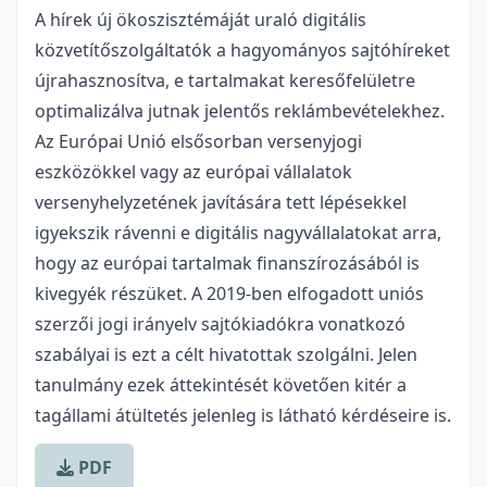
A hírek új ökoszisztémáját uraló digitális
közvetítőszolgáltatók a hagyományos sajtóhíreket
újrahasznosítva, e tartalmakat keresőfelületre
optimalizálva jutnak jelentős reklámbevételekhez.
Az Európai Unió elsősorban versenyjogi
eszközökkel vagy az európai vállalatok
versenyhelyzetének javítására tett lépésekkel
igyekszik rávenni e digitális nagyvállalatokat arra,
hogy az európai tartalmak finanszírozásából is
kivegyék részüket. A 2019-ben elfogadott uniós
szerzői jogi irányelv sajtókiadókra vonatkozó
szabályai is ezt a célt hivatottak szolgálni. Jelen
tanulmány ezek áttekintését követően kitér a
tagállami átültetés jelenleg is látható kérdéseire is.
PDF