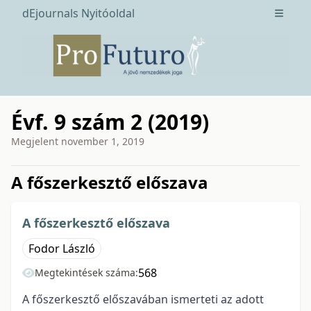
dEjournals Nyitóoldal
Open m
Évf. 9 szám 2 (2019)
Megjelent
november 1, 2019
issue.tableOfContents6a747
A főszerkesztő előszava
A főszerkesztő előszava
Fodor László
568
Megtekintések száma:
A főszerkesztő előszavában ismerteti az adott