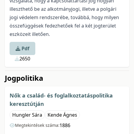
vizsgálata, hogy a kapcsolattartási jog hogyan
illeszthető be az alkotmányjogi, illetve a polgári
jogi védelem rendszerébe, továbbá, hogy milyen
összefüggések fedezhetőek fel a két jogterület
eszközeit illetően.
Pdf
2650
Jogpolitika
Nők a család- és foglalkoztatáspolitika
keresztútján
Hungler Sára
Kende Ágnes
1886
Megtekintések száma: