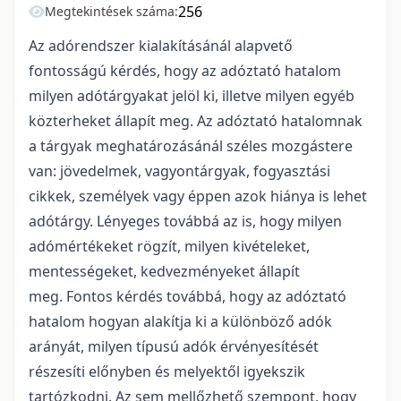
256
Megtekintések száma:
Az adórendszer kialakításánál alapvető
fontosságú kérdés, hogy az adóztató hatalom
milyen adótárgyakat jelöl ki, illetve milyen egyéb
közterheket állapít meg. Az adóztató hatalomnak
a tárgyak meghatározásánál széles mozgástere
van: jövedelmek, vagyontárgyak, fogyasztási
cikkek, személyek vagy éppen azok hiánya is lehet
adótárgy. Lényeges továbbá az is, hogy milyen
adómértékeket rögzít, milyen kivételeket,
mentességeket, kedvezményeket állapít
meg. Fontos kérdés továbbá, hogy az adóztató
hatalom hogyan alakítja ki a különböző adók
arányát, milyen típusú adók érvényesítését
részesíti előnyben és melyektől igyekszik
tartózkodni. Az sem mellőzhető szempont, hogy