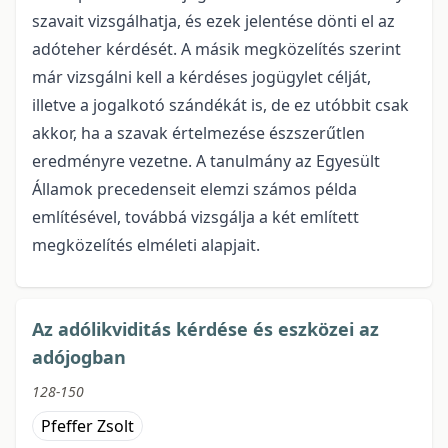
szavait vizsgálhatja, és ezek jelentése dönti el az
adóteher kérdését. A másik megközelítés szerint
már vizsgálni kell a kérdéses jogügylet célját,
illetve a jogalkotó szándékát is, de ez utóbbit csak
akkor, ha a szavak értelmezése észszerűtlen
eredményre vezetne. A tanulmány az Egyesült
Államok precedenseit elemzi számos példa
említésével, továbbá vizsgálja a két említett
megközelítés elméleti alapjait.
Az adólikviditás kérdése és eszközei az
adójogban
128-150
Pfeffer Zsolt