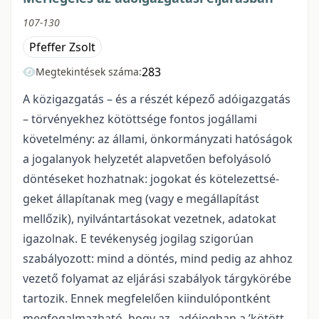
107-130
Pfeffer Zsolt
283
Megtekintések száma:
A közigazgatás – és a részét képező adóigazgatás
– törvényekhez kötöttsége fontos jogállami
követelmény: az állami, önkormányzati hatóságok
a jogalanyok helyzetét alapvetően befolyásoló
döntéseket hozhatnak: jogokat és kötelezettsé-
geket állapítanak meg (vagy e megállapítást
mellőzik), nyilvántartásokat vezetnek, adatokat
igazolnak. E tevékenység jogilag szigorúan
szabályozott: mind a döntés, mind pedig az ahhoz
vezető folyamat az eljárási szabályok tárgykörébe
tartozik. Ennek megfelelően kiindulópontként
megfogalmazható, hogy az „adójogban a ’kötött