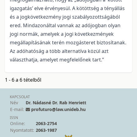
igazgatás’ elve érvényesül. A kötöttség a tényállás
és a jogkövetkezmény jogi szabályozottságából
ered. Mindazonáltal vannak az adójogban olyan
jogi normák, amelyek a jogi következmények
megállapításának terén mozgásteret biztosítanak.
Az adóhatóság a több alternatíva közül azt
választhatja, amelyet megfelelőnek tart.”
1 - 6 a 6 tételből
KAPCSOLAT
Név
Dr. Nádasné Dr. Rab Henriett
E-mail:
profuturo@law.unideb.hu
ISSN
Online:
2063-2754
Nyomtatott:
2063-1987