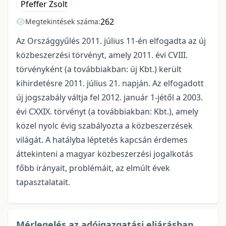
Pfeffer Zsolt
262
Megtekintések száma:
Az Országgyűlés 2011. július 11-én elfogadta az új
közbeszerzési törvényt, amely 2011. évi CVIII.
törvényként (a továbbiakban: új Kbt.) került
kihirdetésre 2011. július 21. napján. Az elfogadott
új jogszabály váltja fel 2012. január 1-jétől a 2003.
évi CXXIX. törvényt (a továbbiakban: Kbt.), amely
közel nyolc évig szabályozta a közbeszerzések
világát. A hatályba léptetés kapcsán érdemes
áttekinteni a magyar közbeszerzési jogalkotás
főbb irányait, problémáit, az elmúlt évek
tapasztalatait.
Mérlegelés az adóigazgatási eljárásban