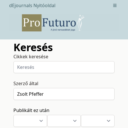
dEjournals Nyitóoldal
Open m
Keresés
Cikkek keresése
Szerző által
Publikált ez után