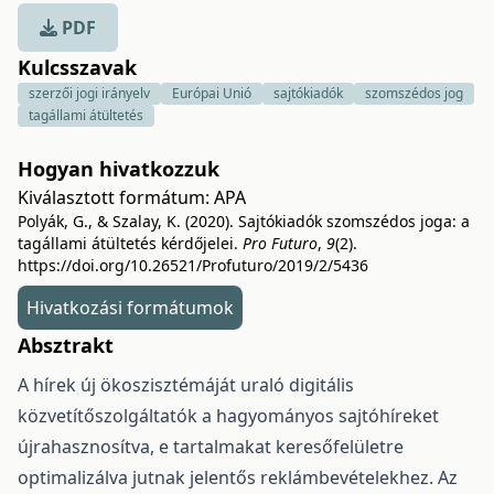
PDF
Kulcsszavak
szerzői jogi irányelv
Európai Unió
sajtókiadók
szomszédos jog
tagállami átültetés
Hogyan hivatkozzuk
Kiválasztott formátum:
APA
Polyák, G., & Szalay, K. (2020). Sajtókiadók szomszédos joga: a
tagállami átültetés kérdőjelei.
Pro Futuro
,
9
(2).
https://doi.org/10.26521/Profuturo/2019/2/5436
Hivatkozási formátumok
Absztrakt
A hírek új ökoszisztémáját uraló digitális
közvetítőszolgáltatók a hagyományos sajtóhíreket
újrahasznosítva, e tartalmakat keresőfelületre
optimalizálva jutnak jelentős reklámbevételekhez. Az