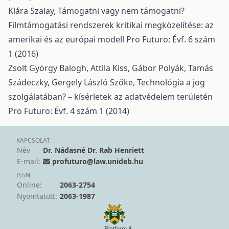
Klára Szalay,
Támogatni vagy nem támogatni?
Filmtámogatási rendszerek kritikai megközelítése: az
amerikai és az európai modell
Pro Futuro: Évf. 6 szám
1 (2016)
Zsolt György Balogh, Attila Kiss, Gábor Polyák, Tamás
Szádeczky, Gergely László Szőke,
Technológia a jog
szolgálatában? – kísérletek az adatvédelem területén
Pro Futuro: Évf. 4 szám 1 (2014)
KAPCSOLAT
Név
Dr. Nádasné Dr. Rab Henriett
E-mail:
profuturo@law.unideb.hu
ISSN
Online:
2063-2754
Nyomtatott:
2063-1987