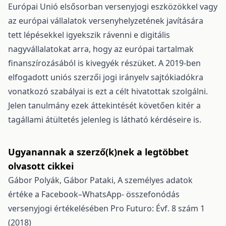
Európai Unió elsősorban versenyjogi eszközökkel vagy
az európai vállalatok versenyhelyzetének javítására
tett lépésekkel igyekszik rávenni e digitális
nagyvállalatokat arra, hogy az európai tartalmak
finanszírozásából is kivegyék részüket. A 2019-ben
elfogadott uniós szerzői jogi irányelv sajtókiadókra
vonatkozó szabályai is ezt a célt hivatottak szolgálni.
Jelen tanulmány ezek áttekintését követően kitér a
tagállami átültetés jelenleg is látható kérdéseire is.
Ugyanannak a szerző(k)nek a legtöbbet
olvasott cikkei
Gábor Polyák, Gábor Pataki,
A személyes adatok
értéke a Facebook–WhatsApp- összefonódás
versenyjogi értékelésében
Pro Futuro: Évf. 8 szám 1
(2018)