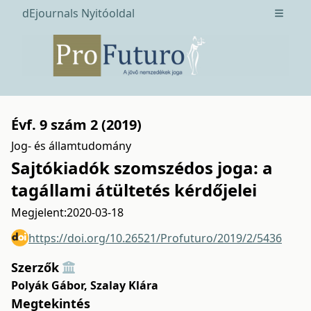
dEjournals Nyitóoldal
Open m
Évf. 9 szám 2 (2019)
Jog- és államtudomány
Sajtókiadók szomszédos joga: a
tagállami átültetés kérdőjelei
Megjelent:
2020-03-18
https://doi.org/10.26521/Profuturo/2019/2/5436
Szerzők
Polyák Gábor
,
Szalay Klára
Megtekintés