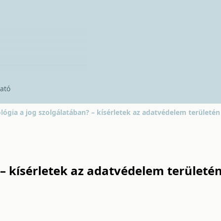
ató
lógia a jog szolgálatában? – kísérletek az adatvédelem területén
 – kísérletek az adatvédelem területé