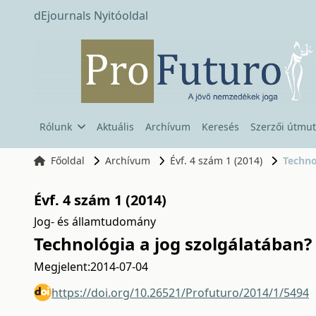
dEjournals Nyitóoldal
Rólunk
Aktuális
Archívum
Keresés
Szerzői útmut
Főoldal
Archívum
Évf. 4 szám 1 (2014)
Techno
Évf. 4 szám 1 (2014)
Jog- és államtudomány
Technológia a jog szolgálatában?
Megjelent:
2014-07-04
https://doi.org/10.26521/Profuturo/2014/1/5494