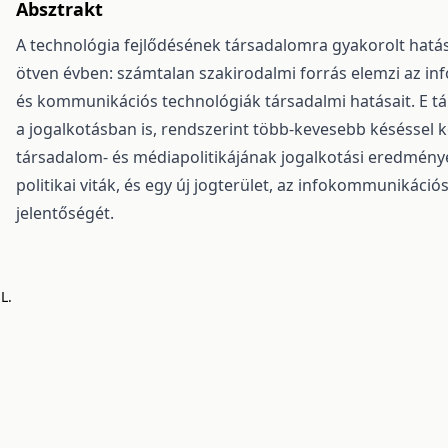
Absztrakt
A technológia fejlődésének társadalomra gyakorolt hatá
ötven évben: számtalan szakirodalmi forrás elemzi az inf
és kommunikációs technológiák társadalmi hatásait. E t
a jogalkotásban is, rendszerint több-kevesebb késéssel 
társadalom- és médiapolitikájának jogalkotási eredmény
politikai viták, és egy új jogterület, az infokommunikáci
jelentőségét.
L.