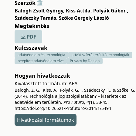
Szerzők
Balogh Zsolt György
,
Kiss Attila
,
Polyák Gábor
,
Szádeczky Tamás
,
Szőke Gergely László
Megtekintés
PDF
Kulcsszavak
adatvédelem és technológia
privát szférát erősítő technológiák
beépített adatvédelem elve
Privacy by Design
Hogyan hivatkozzuk
Kiválasztott formátum:
APA
Balogh, Z. G., Kiss, A., Polyák, G. ., Szádeczky, T., & Szőke, G. 
(2014). Technológia a jog szolgálatában? – kísérletek az
adatvédelem területén.
Pro Futuro
,
4
(1), 33-45.
https://doi.org/10.26521/Profuturo/2014/1/5494
Hivatkozási formátumok