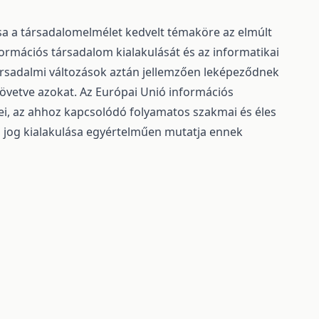
sa a társadalomelmélet kedvelt témaköre az elmúlt
ormációs társadalom kialakulását és az informatikai
ársadalmi változások aztán jellemzően leképeződnek
követve azokat. Az Európai Unió információs
ei, az ahhoz kapcsolódó folyamatos szakmai és éles
ós jog kialakulása egyértelműen mutatja ennek