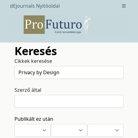
dEjournals Nyitóoldal
Open m
Keresés
Cikkek keresése
Szerző által
Publikált ez után