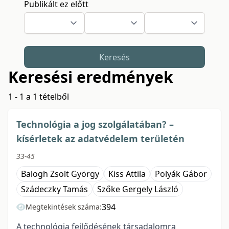
Publikált ez előtt
Keresés
Keresési eredmények
1 - 1 a 1 tételből
Technológia a jog szolgálatában? –
kísérletek az adatvédelem területén
33-45
Balogh Zsolt György
Kiss Attila
Polyák Gábor
Szádeczky Tamás
Szőke Gergely László
394
Megtekintések száma:
A technológia fejlődésének társadalomra