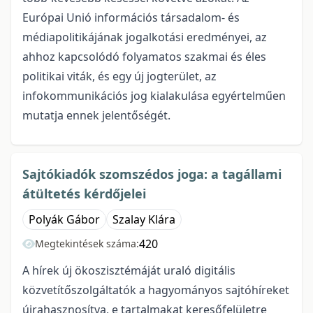
Európai Unió információs társadalom- és
médiapolitikájának jogalkotási eredményei, az
ahhoz kapcsolódó folyamatos szakmai és éles
politikai viták, és egy új jogterület, az
infokommunikációs jog kialakulása egyértelműen
mutatja ennek jelentőségét.
Sajtókiadók szomszédos joga: a tagállami
átültetés kérdőjelei
Polyák Gábor
Szalay Klára
420
Megtekintések száma:
A hírek új ökoszisztémáját uraló digitális
közvetítőszolgáltatók a hagyományos sajtóhíreket
újrahasznosítva, e tartalmakat keresőfelületre