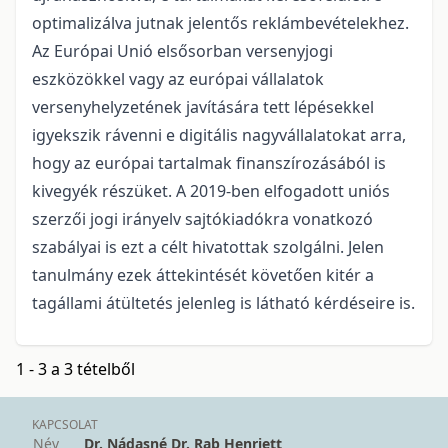
optimalizálva jutnak jelentős reklámbevételekhez.
Az Európai Unió elsősorban versenyjogi
eszközökkel vagy az európai vállalatok
versenyhelyzetének javítására tett lépésekkel
igyekszik rávenni e digitális nagyvállalatokat arra,
hogy az európai tartalmak finanszírozásából is
kivegyék részüket. A 2019-ben elfogadott uniós
szerzői jogi irányelv sajtókiadókra vonatkozó
szabályai is ezt a célt hivatottak szolgálni. Jelen
tanulmány ezek áttekintését követően kitér a
tagállami átültetés jelenleg is látható kérdéseire is.
1 - 3 a 3 tételből
KAPCSOLAT
Név
Dr. Nádasné Dr. Rab Henriett