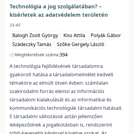
Technológia a jog szolgálatában? –
kísérletek az adatvédelem területén
33-45
Balogh Zsolt György
Kiss Attila
Polyák Gábor
Szádeczky Tamás
Szőke Gergely László
394
Megtekintések száma:
A technológia fejlődésének társadalomra
gyakorolt hatása a társadalomelmélet kedvelt
témaköre az elmúlt ötven évben: számtalan
szakirodalmi forrás elemzi az információs
társadalom kialakulását és az informatikai és
kommunikációs technológiák társadalmi hatásait.
E társadalmi változások aztán jellemzően
leképeződnek a jogalkotásban is, rendszerint
több-kevesebb késéssel követve azokat. Az