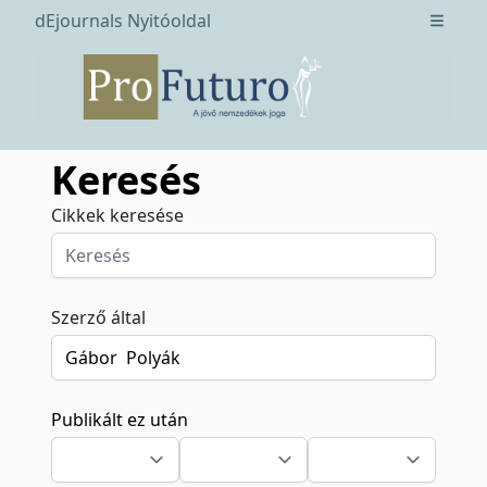
dEjournals Nyitóoldal
Open m
Keresés
Cikkek keresése
Szerző által
Publikált ez után