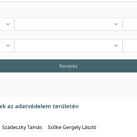
Keresés
etek az adatvédelem területén
Szádeczky Tamás
Szőke Gergely László