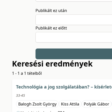
Publikált ez után
Publikált ez előtt
Keresési eredmények
1 - 1 a 1 tételből
Technológia a jog szolgálatában? – kísérl
33-45
Balogh Zsolt György
Kiss Attila
Polyák Gábor