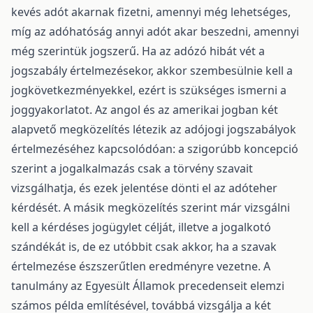
kevés adót akarnak fizetni, amennyi még lehetséges,
míg az adóhatóság annyi adót akar beszedni, amennyi
még szerintük jogszerű. Ha az adózó hibát vét a
jogszabály értelmezésekor, akkor szembesülnie kell a
jogkövetkezményekkel, ezért is szükséges ismerni a
joggyakorlatot. Az angol és az amerikai jogban két
alapvető megközelítés létezik az adójogi jogszabályok
értelmezéséhez kapcsolódóan: a szigorúbb koncepció
szerint a jogalkalmazás csak a törvény szavait
vizsgálhatja, és ezek jelentése dönti el az adóteher
kérdését. A másik megközelítés szerint már vizsgálni
kell a kérdéses jogügylet célját, illetve a jogalkotó
szándékát is, de ez utóbbit csak akkor, ha a szavak
értelmezése észszerűtlen eredményre vezetne. A
tanulmány az Egyesült Államok precedenseit elemzi
számos példa említésével, továbbá vizsgálja a két