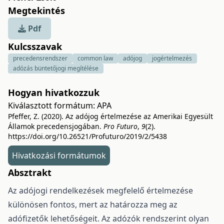
Megtekintés
Pdf
Kulcsszavak
precedensrendszer
common law
adójog
jogértelmezés
adózás büntetőjogi megítélése
Hogyan hivatkozzuk
Kiválasztott formátum:
APA
Pfeffer, Z. (2020). Az adójog értelmezése az Amerikai Egyesült
Államok precedensjogában.
Pro Futuro
,
9
(2).
https://doi.org/10.26521/Profuturo/2019/2/5438
Hivatkozási formátumok
Absztrakt
Az adójogi rendelkezések megfelelő értelmezése
különösen fontos, mert az határozza meg az
adófizetők lehetőségeit. Az adózók rendszerint olyan