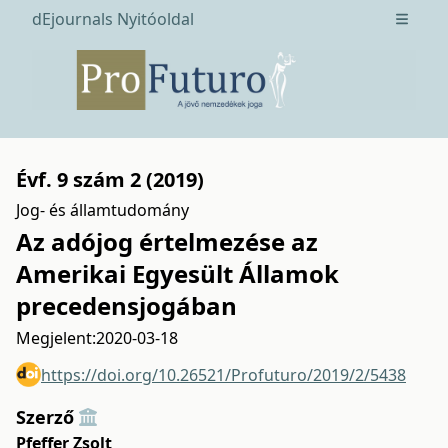
dEjournals Nyitóoldal
Open m
Évf. 9 szám 2 (2019)
Jog- és államtudomány
Az adójog értelmezése az
Amerikai Egyesült Államok
precedensjogában
Megjelent:
2020-03-18
https://doi.org/10.26521/Profuturo/2019/2/5438
Szerző
Pfeffer Zsolt