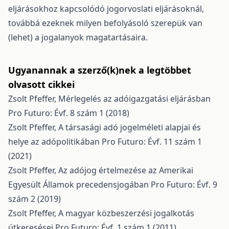
eljárásokhoz kapcsolódó jogorvoslati eljárásoknál,
továbbá ezeknek milyen befolyásoló szerepük van
(lehet) a jogalanyok magatartásaira.
Ugyanannak a szerző(k)nek a legtöbbet
olvasott cikkei
Zsolt Pfeffer,
Mérlegelés az adóigazgatási eljárásban
Pro Futuro: Évf. 8 szám 1 (2018)
Zsolt Pfeffer,
A társasági adó jogelméleti alapjai és
helye az adópolitikában
Pro Futuro: Évf. 11 szám 1
(2021)
Zsolt Pfeffer,
Az adójog értelmezése az Amerikai
Egyesült Államok precedensjogában
Pro Futuro: Évf. 9
szám 2 (2019)
Zsolt Pfeffer,
A magyar közbeszerzési jogalkotás
útkeresései
Pro Futuro: Évf. 1 szám 1 (2011)