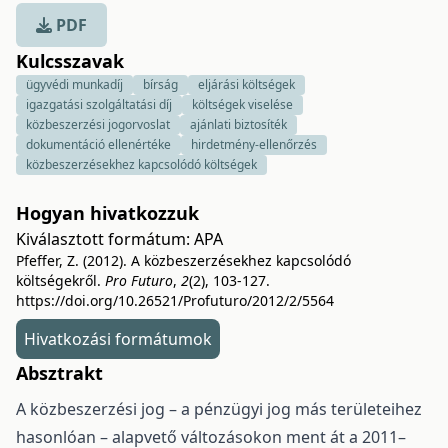
PDF
Kulcsszavak
ügyvédi munkadíj
bírság
eljárási költségek
igazgatási szolgáltatási díj
költségek viselése
közbeszerzési jogorvoslat
ajánlati biztosíték
dokumentáció ellenértéke
hirdetmény-ellenőrzés
közbeszerzésekhez kapcsolódó költségek
Hogyan hivatkozzuk
Kiválasztott formátum:
APA
Pfeffer, Z. (2012). A közbeszerzésekhez kapcsolódó
költségekről.
Pro Futuro
,
2
(2), 103-127.
https://doi.org/10.26521/Profuturo/2012/2/5564
Hivatkozási formátumok
Absztrakt
A közbeszerzési jog – a pénzügyi jog más területeihez
hasonlóan – alapvető változásokon ment át a 2011–