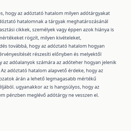
és, hogy az adóztató hatalom milyen adótárgyakat
Az adóztató hatalomnak a tárgyak meghatározásánál
sztási cikkek, személyek vagy éppen azok hiánya is
értékeket rögzít, milyen kivételeket,
dés továbbá, hogy az adóztató hatalom hogyan
érvényesítését részesíti előnyben és melyektől
y az adóalanyok számára az adóteher hogyan jelenik
. Az adóztató hatalom alapvető érdeke, hogy az
ldozatok árán a lehető legmagasabb mértékű
éljából. ugyanakkor az is hangsúlyos, hogy az
 nem pénzben meglévő adótárgy ne vesszen el.