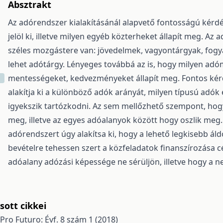
Absztrakt
Az adórendszer kialakításánál alapvető fontosságú kérd
jelöl ki, illetve milyen egyéb közterheket állapít meg. 
széles mozgástere van: jövedelmek, vagyontárgyak, fogya
lehet adótárgy. Lényeges továbbá az is, hogy milyen adóm
mentességeket, kedvezményeket állapít meg. Fontos kér
alakítja ki a különböző adók arányát, milyen típusú adók 
igyekszik tartózkodni. Az sem mellőzhető szempont, hog
meg, illetve az egyes adóalanyok között hogy oszlik meg
adórendszert úgy alakítsa ki, hogy a lehető legkisebb á
bevételre tehessen szert a közfeladatok finanszírozása c
adóalany adózási képessége ne sérüljön, illetve hogy a
ott cikkei
Pro Futuro: Évf. 8 szám 1 (2018)