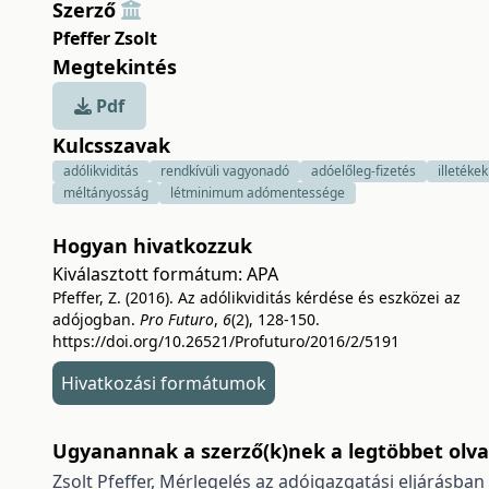
Szerző
Pfeffer Zsolt
Megtekintés
Pdf
Kulcsszavak
adólikviditás
rendkívüli vagyonadó
adóelőleg-fizetés
illetékek
méltányosság
létminimum adómentessége
Hogyan hivatkozzuk
Kiválasztott formátum:
APA
Pfeffer, Z. (2016). Az adólikviditás kérdése és eszközei az
adójogban.
Pro Futuro
,
6
(2), 128-150.
https://doi.org/10.26521/Profuturo/2016/2/5191
Hivatkozási formátumok
Ugyanannak a szerző(k)nek a legtöbbet olvas
Zsolt Pfeffer,
Mérlegelés az adóigazgatási eljárásban