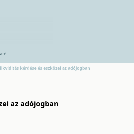
ató
likviditás kérdése és eszközei az adójogban
özei az adójogban