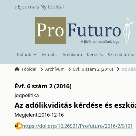
dEjournals Nyitóoldal
Rólunk
Aktuális
Archívum
Keresés
Szerzői útmut
Főoldal
Archívum
Évf. 6 szám 2 (2016)
Az adó
Évf. 6 szám 2 (2016)
Jogpolitika
Az adólikviditás kérdése és eszk
Megjelent:
2016-12-16
https://doi.org/10.26521/Profuturo/2016/2/5191