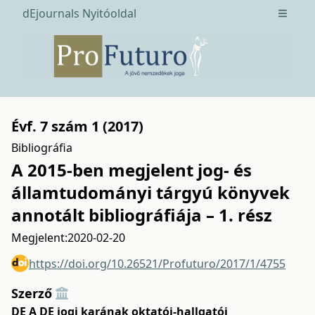
dEjournals Nyitóoldal
Open m
Évf. 7 szám 1 (2017)
Bibliográfia
A 2015-ben megjelent jog- és
államtudományi tárgyú könyvek
annotált bibliográfiája – 1. rész
Megjelent:
2020-02-20
https://doi.org/10.26521/Profuturo/2017/1/4755
Szerző
DE A DE jogi karának oktatói-hallgatói