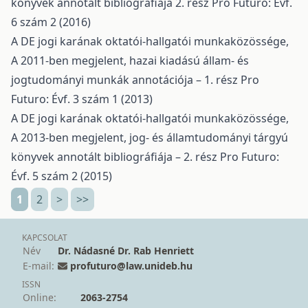
könyvek annotált bibliográfiája 2. rész
Pro Futuro: Évf.
6 szám 2 (2016)
A DE jogi karának oktatói-hallgatói munkaközössége,
A 2011-ben megjelent, hazai kiadású állam- és
jogtudományi munkák annotációja – 1. rész
Pro
Futuro: Évf. 3 szám 1 (2013)
A DE jogi karának oktatói-hallgatói munkaközössége,
A 2013-ben megjelent, jog- és államtudományi tárgyú
könyvek annotált bibliográfiája – 2. rész
Pro Futuro:
Évf. 5 szám 2 (2015)
1
2
>
>>
KAPCSOLAT
Név
Dr. Nádasné Dr. Rab Henriett
E-mail:
profuturo@law.unideb.hu
ISSN
Online:
2063-2754