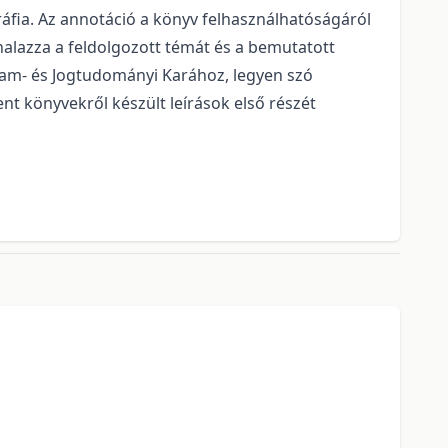
ráfia. Az annotáció a könyv felhasználhatóságáról
vonalazza a feldolgozott témát és a bemutatott
lam- és Jogtudományi Karához, legyen szó
t könyvekről készült leírások első részét