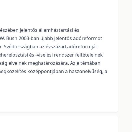
észében jelentős államháztartási és
W. Bush 2003-ban újabb jelentős adóreformot
ben Svédországban az évszázad adóreformját
erelosztási és -viselési rendszer feltételeinek
ság elveinek meghatározására. Az e témában
megközelítés középpontjában a haszonelvűség, a