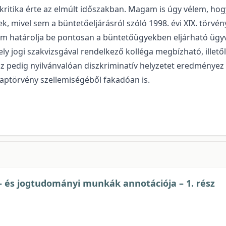
kritika érte az elmúlt időszakban. Magam is úgy vélem, hog
 mivel sem a büntetőeljárásról szóló 1998. évi XIX. törvén
) nem határolja be pontosan a büntetőügyekben eljárható üg
y jogi szakvizsgával rendelkező kolléga megbízható, illetől
 pedig nyilvánvalóan diszkriminatív helyzetet eredményez a
aptörvény szellemiségéből fakadóan is.
- és jogtudományi munkák annotációja – 1. rész