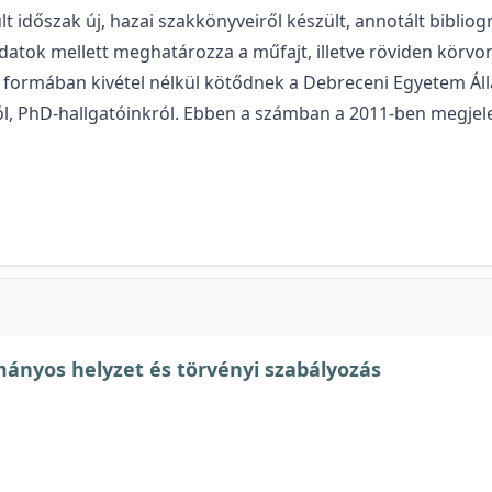
 időszak új, hazai szakkönyveiről készült, annotált bibliog
ai adatok mellett meghatározza a műfajt, illetve röviden kör
n formában kivétel nélkül kötődnek a Debreceni Egyetem Ál
l, PhD-hallgatóinkról. Ebben a számban a 2011-ben megjelen
mányos helyzet és törvényi szabályozás