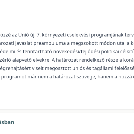
özzé az Unió új, 7. környezeti cselekvési programjának ter
tározati javaslat preambuluma a megszokott módon utal a 
elmi és fenntartható növekedési/fejlődési politikai célkit
 vezérlő alapvető elvekre. A határozat rendelkező része a k
végrehajtásért viselt megosztott uniós és tagállami felelőssé
si programot már nem a határozat szövege, hanem a hozzá cs
ásban