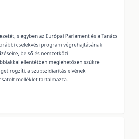
vezetét, s egyben az Európai Parlament és a Tanács
korábbi cselekvési program végrehajtásának
űzéseire, belső és nemzetközi
orábbiakkal ellentétben meglehetősen szűkre
get rögzíti, a szubszidiaritás elvének
atolt melléklet tartalmazza.