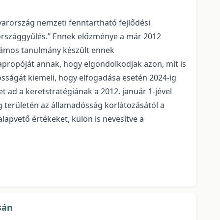
arország nemzeti fenntartható fejlődési
az országgyűlés.” Ennek előzménye a már 2012
 számos tanulmány készült ennek
apropóját annak, hogy elgondolkodjak azon, mit is
tosságát kiemeli, hogy elfogadása esetén 2024-ig
t ad a keretstratégiának a 2012. január 1-jével
g területén az államadósság korlátozásától a
lapvető értékeket, külön is nevesítve a
sán