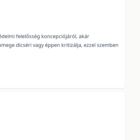
édelmi felelősség koncepciójáról, akár
mege dicséri vagy éppen kritizálja, ezzel szemben