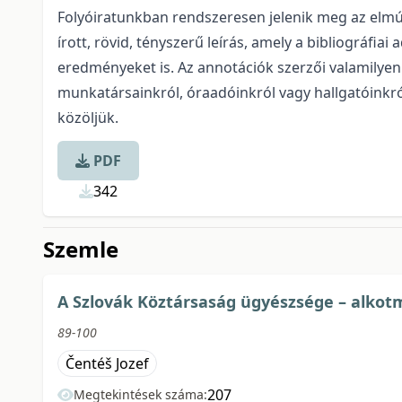
Folyóiratunkban rendszeresen jelenik meg az elmúlt
írott, rövid, tényszerű leírás, amely a bibliográfi
eredményeket is. Az annotációk szerzői valamilye
munkatársainkról, óraadóinkról vagy hallgatóinkró
közöljük.
PDF
342
Szemle
A Szlovák Köztársaság ügyészsége – alkot
89-100
Čentéš Jozef
207
Megtekintések száma: