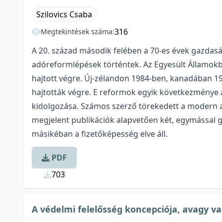
Szilovics Csaba
316
Megtekintések száma:
A 20. század második felében a 70-es évek gazdas
adóreformlépések történtek. Az Egyesült Államok
hajtott végre. Új-zélandon 1984-ben, kanadában 
hajtották végre. E reformok egyik következménye az 
kidolgozása. Számos szerző törekedett a modern
megjelent publikációk alapvetően két, egymással 
másikéban a fizetőképesség elve áll.
PDF
703
A védelmi felelősség koncepciója, avagy va