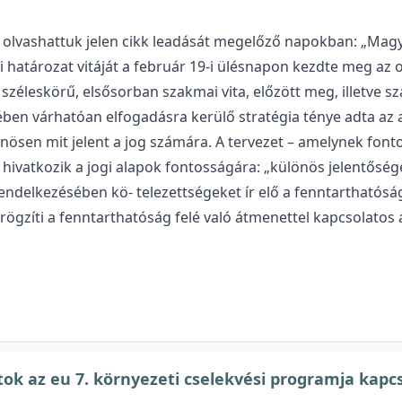
 olvashattuk jelen cikk leadását megelőző napokban: „Magy
lési határozat vitáját a február 19-i ülésnapon kezdte meg 
 széleskörű, elsősorban szakmai vita, előzött meg, illetve
ben várhatóan elfogadásra kerülő stratégia ténye adta az 
ülönösen mit jelent a jog számára. A tervezet – amelynek fon
 hivatkozik a jogi alapok fontosságára: „különös jelentősége
endelkezésében kö- telezettségeket ír elő a fenntarthatósá
gzíti a fenntarthatóság felé való átmenettel kapcsolatos a
tok az eu 7. környezeti cselekvési programja kapc