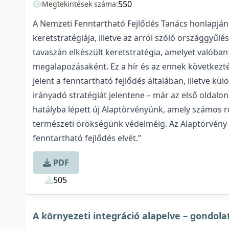
550
Megtekintések száma:
A Nemzeti Fenntartható Fejlődés Tanács honlapján
keretstratégiája, illetve az arról szóló országgyű
tavaszán elkészült keretstratégia, amelyet valóban
megalapozásaként. Ez a hír és az ennek következté
jelent a fenntartható fejlődés általában, illetve k
irányadó stratégiát jelentene – már az első oldalon
hatályba lépett új Alaptörvényünk, amely számos r
természeti örökségünk védelméig. Az Alaptörvény rö
fenntartható fejlődés elvét.”
PDF
505
A környezeti integráció alapelve – gondola