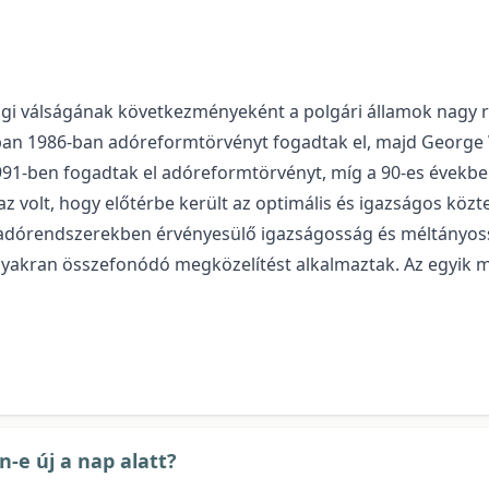
ági válságának következményeként a polgári államok nagy r
ban 1986-ban adóreformtörvényt fogadtak el, majd George 
1991-ben fogadtak el adóreformtörvényt, míg a 90-es évek
volt, hogy előtérbe került az optimális és igazságos közteh
 adórendszerekben érvényesülő igazságosság és méltányos
gyakran összefonódó megközelítést alkalmaztak. Az egyik 
n-e új a nap alatt?