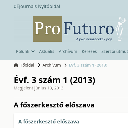
dEjournals Nyitóoldal
Rólunk
Aktuális
Archívum
Keresés
Szerzői útmut
Főoldal
Archívum
Évf. 3 szám 1 (2013)
Évf. 3 szám 1 (2013)
Megjelent
június 13, 2013
issue.tableOfContents6a7
A főszerkesztő előszava
A főszerkesztő előszava