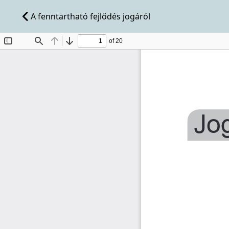
A fenntartható fejlődés jogáról