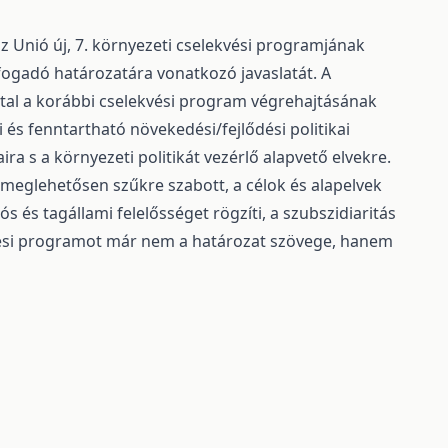
z Unió új, 7. környezeti cselekvési programjának
fogadó határozatára vonatkozó javaslatát. A
al a korábbi cselekvési program végrehajtásának
és fenntartható növekedési/fejlődési politikai
ira s a környezeti politikát vezérlő alapvető elvekre.
 meglehetősen szűkre szabott, a célok és alapelvek
ós és tagállami felelősséget rögzíti, a szubszidiaritás
kvési programot már nem a határozat szövege, hanem