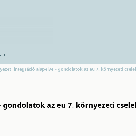
ató
yezeti integráció alapelve – gondolatok az eu 7. környezeti cse
 – gondolatok az eu 7. környezeti cse