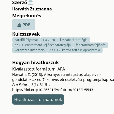
Szerző
Horváth Zsuzsanna
Megtekintés
PDF
Kulcsszavak
cardiffi folyamat
EU 2020
lisszaboni stratégia
az EU Fenntartható Fejlődés Stratégiája
fenntartható fejlődés
környezeti integráció
Az EU 7. környezeti akcióprogramja
Hogyan hivatkozzuk
Kiválasztott formátum:
APA
Horváth, Z. (2013). A környezeti integráció alapelve –
gondolatok az eu 7. környezeti cselekvési programja kapcsá
Pro Futuro
,
3
(1), 31-51.
https://doi.org/10.26521/Profuturo/2013/1/5543
Hivatkozási formátumok