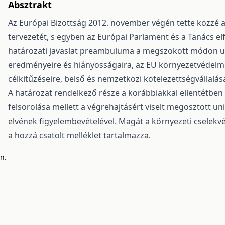
Absztrakt
Az Európai Bizottság 2012. november végén tette közzé a
tervezetét, s egyben az Európai Parlament és a Tanács el
határozati javaslat preambuluma a megszokott módon ut
eredményeire és hiányosságaira, az EU környezetvédelmi 
célkitűzéseire, belső és nemzetközi kötelezettségvállalása
A határozat rendelkező része a korábbiakkal ellentétben
felsorolása mellett a végrehajtásért viselt megosztott uni
elvének figyelembevételével. Magát a környezeti csele
a hozzá csatolt melléklet tartalmazza.
n.