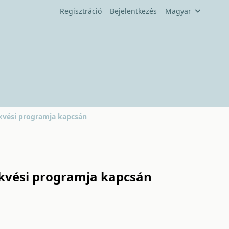
Regisztráció
Bejelentkezés
Magyar
lekvési programja kapcsán
lekvési programja kapcsán