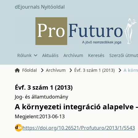
dEjournals Nyitóoldal
Rólunk
Aktuális
Archívum
Keresés
Szerzői útmut
Főoldal
Archívum
Évf. 3 szám 1 (2013)
A körn
Évf. 3 szám 1 (2013)
Jog- és államtudomány
A környezeti integráció alapelve
Megjelent:
2013-06-13
https://doi.org/10.26521/Profuturo/2013/1/5543