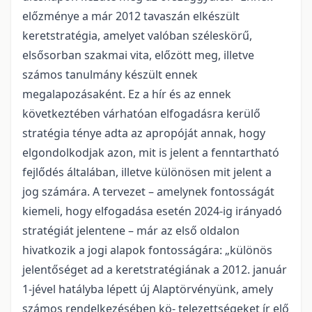
előzménye a már 2012 tavaszán elkészült
keretstratégia, amelyet valóban széleskörű,
elsősorban szakmai vita, előzött meg, illetve
számos tanulmány készült ennek
megalapozásaként. Ez a hír és az ennek
következtében várhatóan elfogadásra kerülő
stratégia ténye adta az apropóját annak, hogy
elgondolkodjak azon, mit is jelent a fenntartható
fejlődés általában, illetve különösen mit jelent a
jog számára. A tervezet – amelynek fontosságát
kiemeli, hogy elfogadása esetén 2024-ig irányadó
stratégiát jelentene – már az első oldalon
hivatkozik a jogi alapok fontosságára: „különös
jelentőséget ad a keretstratégiának a 2012. január
1-jével hatályba lépett új Alaptörvényünk, amely
számos rendelkezésében kö- telezettségeket ír elő