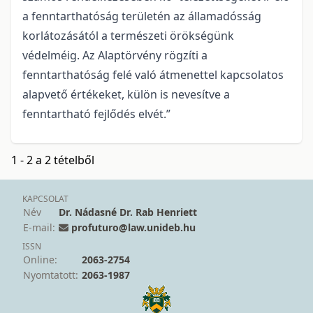
a fenntarthatóság területén az államadósság
korlátozásától a természeti örökségünk
védelméig. Az Alaptörvény rögzíti a
fenntarthatóság felé való átmenettel kapcsolatos
alapvető értékeket, külön is nevesítve a
fenntartható fejlődés elvét.”
1 - 2 a 2 tételből
KAPCSOLAT
Név
Dr. Nádasné Dr. Rab Henriett
E-mail:
profuturo@law.unideb.hu
ISSN
Online:
2063-2754
Nyomtatott:
2063-1987