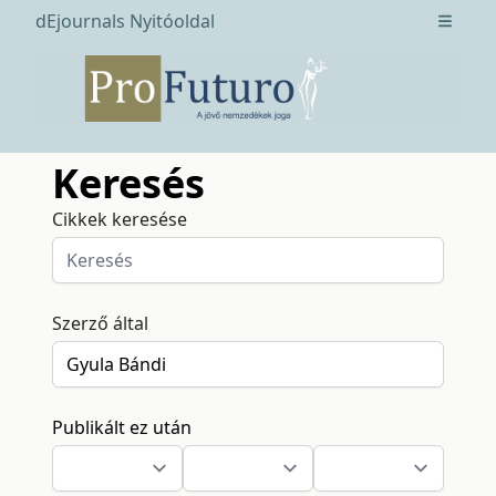
dEjournals Nyitóoldal
Open m
Keresés
Cikkek keresése
Szerző által
Publikált ez után