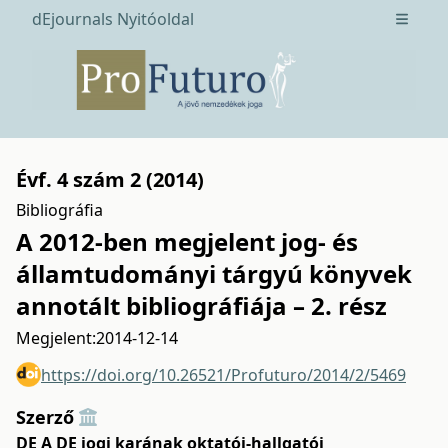
dEjournals Nyitóoldal
Open m
Évf. 4 szám 2 (2014)
Bibliográfia
A 2012-ben megjelent jog- és
államtudományi tárgyú könyvek
annotált bibliográfiája – 2. rész
Megjelent:
2014-12-14
https://doi.org/10.26521/Profuturo/2014/2/5469
Szerző
DE A DE jogi karának oktatói-hallgatói