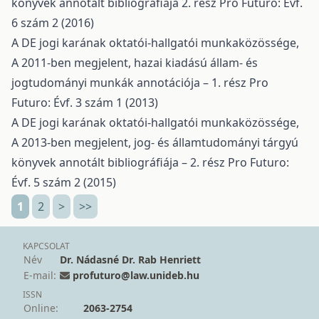
könyvek annotált bibliográfiája 2. rész
Pro Futuro: Évf.
6 szám 2 (2016)
A DE jogi karának oktatói-hallgatói munkaközössége,
A 2011-ben megjelent, hazai kiadású állam- és
jogtudományi munkák annotációja – 1. rész
Pro
Futuro: Évf. 3 szám 1 (2013)
A DE jogi karának oktatói-hallgatói munkaközössége,
A 2013-ben megjelent, jog- és államtudományi tárgyú
könyvek annotált bibliográfiája – 2. rész
Pro Futuro:
Évf. 5 szám 2 (2015)
1
2
>
>>
KAPCSOLAT
Név
Dr. Nádasné Dr. Rab Henriett
E-mail:
profuturo@law.unideb.hu
ISSN
Online:
2063-2754