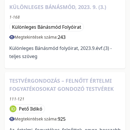
KÜLÖNLEGES BÁNÁSMÓD, 2023. 9. (3.)
1-168
Különleges Bánásmód Folyóirat
243
Megtekintések száma:
Különleges Bánásmód folyóirat, 2023.9.évf.(3) -
teljes szöveg
TESTVÉRGONDOZÁS – FELNŐTT ÉRTELMI
FOGYATÉKOSOKAT GONDOZÓ TESTVÉREK
111-121
Pető Ildikó
925
Megtekintések száma:
Az értelmi fogyatékos felnőttek egyre hosszabb