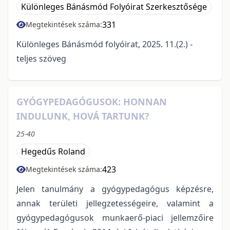
Különleges Bánásmód Folyóirat Szerkesztősége
331
Megtekintések száma:
Különleges Bánásmód folyóirat, 2025. 11.(2.) -
teljes szöveg
GYÓGYPEDAGÓGUSOK: HONNAN
INDULUNK, HOVÁ TARTUNK?
25-40
Hegedűs Roland
423
Megtekintések száma:
Jelen tanulmány a gyógypedagógus képzésre,
annak területi jellegzetességeire, valamint a
gyógypedagógusok munkaerő-piaci jellemzőire