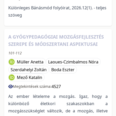
Különleges Bánásmód folyóirat, 2026.12(1). - teljes
szöveg
A GYÓGYPEDAGÓGIAI MOZGÁSFEJLESZTÉS
SZEREPE ÉS MÓDSZERTANI ASPEKTUSAI
101-112
Müller Anetta
Laoues-Czimbalmos Nóra
Szerdahelyi Zoltán
Boda Eszter
Mező Katalin
4527
Megtekintések száma:
Az ember lételeme a mozgás. Igaz, hogy a
különböző életkori szakaszokban a
mozgásszükséglet változik, de a mozgás, illetve