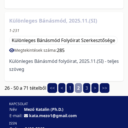
Különleges Bánásmód, 2025.11.(SI)
1-231
Különleges Bánásmód Folyóirat Szerkesztősége
285
Megtekintések száma:
Különleges Bánásmód folyóirat, 2025.11.(SI) - teljes
szöveg
26 - 50 a 71 tételből
<<
<
1
2
3
>
>>
KAPCSOLAT
Név
Mező Katalin (Ph.D.)
E-mail:
kata.mezo1@gmail.com
ISSN