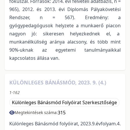
fókuszál. Források: 2014. évi felvételi adatbázis, n =
965), 2012. és 2013. évi Diplomás Pályakövetési
Rendszer, n = 567). Eredmény: a
gyógypedagógusok helyzete a munkaerő piacon
nagyon jó: sikeresen helyezkednek el, a
munkanélküliség aránya alacsony, és több mint
90%-uknak az egyetemi tanulmányaikkal
kapcsolatos állása van.
KÜLÖNLEGES BÁNÁSMÓD, 2023. 9. (4.)
1-162
Különleges Bánásmód Folyóirat Szerkesztősége
315
Megtekintések száma:
Különleges Bánásmód folyóirat, 2023.9.évfolyam.4.