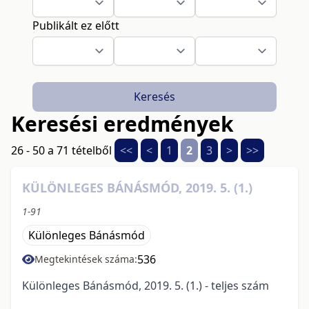
Publikált ez előtt
Keresés
Keresési eredmények
26 - 50 a 71 tételből
<<
<
1
2
3
>
>>
KÜLÖNLEGES BÁNÁSMÓD, 2019. 5. (1.)
1-91
Különleges Bánásmód
536
Megtekintések száma:
Különleges Bánásmód, 2019. 5. (1.) - teljes szám