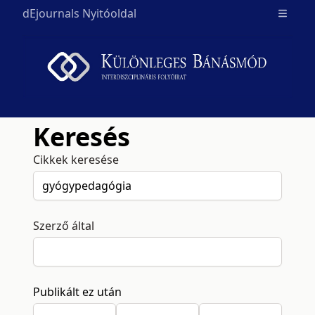
dEjournals Nyitóoldal
Open m
Keresés
Cikkek keresése
Szerző által
Publikált ez után