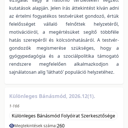
kutatások alapján. Jelen írás áttekintést kíván adni
az értelmi fogyatékos testvérüket gondozó, értük
felelősséget vállaló felnőttek helyzetéről,
motivációiról, a megértésüket segítő többféle
hatás szerepéről és kölcsönhatásáról. A testvér-
gondozók megismerése szükséges, hogy a
gyógypedagógia és a szociálpolitika támogató
rendszere megfelelően alkalmazkodjon a
sajnálatosan alig ’látható’ populáció helyzetéhez.
Különleges Bánásmód, 2026.12(1).
1-166
Különleges Bánásmód Folyóirat Szerkesztősége
260
Megtekintések száma: