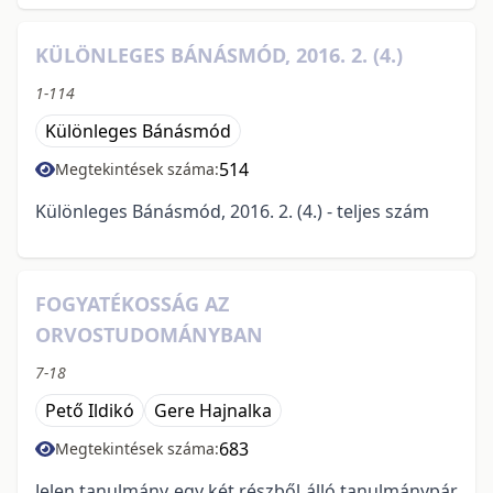
KÜLÖNLEGES BÁNÁSMÓD, 2016. 2. (4.)
1-114
Különleges Bánásmód
514
Megtekintések száma:
Különleges Bánásmód, 2016. 2. (4.) - teljes szám
FOGYATÉKOSSÁG AZ
ORVOSTUDOMÁNYBAN
7-18
Pető Ildikó
Gere Hajnalka
683
Megtekintések száma:
Jelen tanulmány egy két részből álló tanulmánypár