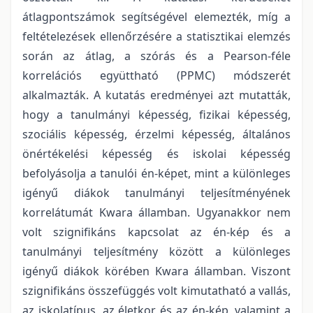
átlagpontszámok segítségével elemezték, míg a
feltételezések ellenőrzésére a statisztikai elemzés
során az átlag, a szórás és a Pearson-féle
korrelációs együttható (PPMC) módszerét
alkalmazták. A kutatás eredményei azt mutatták,
hogy a tanulmányi képesség, fizikai képesség,
szociális képesség, érzelmi képesség, általános
önértékelési képesség és iskolai képesség
befolyásolja a tanulói én-képet, mint a különleges
igényű diákok tanulmányi teljesítményének
korrelátumát Kwara államban. Ugyanakkor nem
volt szignifikáns kapcsolat az én-kép és a
tanulmányi teljesítmény között a különleges
igényű diákok körében Kwara államban. Viszont
szignifikáns összefüggés volt kimutatható a vallás,
az iskolatípus, az életkor és az én-kép, valamint a