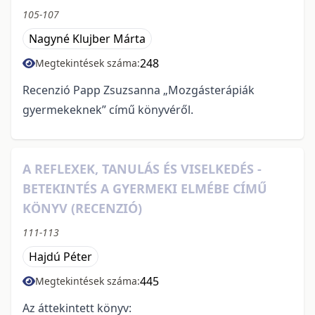
105-107
Nagyné Klujber Márta
248
Megtekintések száma:
Recenzió Papp Zsuzsanna „Mozgásterápiák
gyermekeknek” című könyvéről.
A REFLEXEK, TANULÁS ÉS VISELKEDÉS -
BETEKINTÉS A GYERMEKI ELMÉBE CÍMŰ
KÖNYV (RECENZIÓ)
111-113
Hajdú Péter
445
Megtekintések száma:
Az áttekintett könyv: