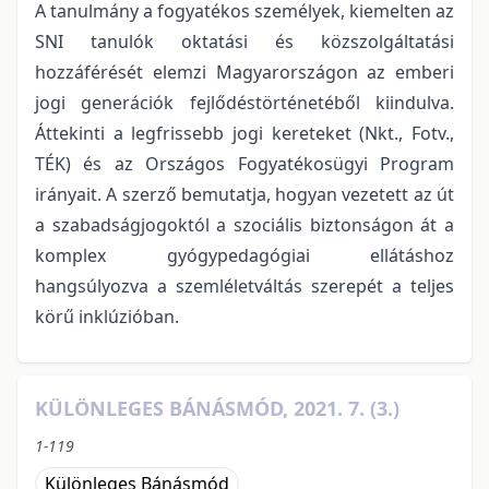
A tanulmány a fogyatékos személyek, kiemelten az
SNI tanulók oktatási és közszolgáltatási
hozzáférését elemzi Magyarországon az emberi
jogi generációk fejlődéstörténetéből kiindulva.
Áttekinti a legfrissebb jogi kereteket (Nkt., Fotv.,
TÉK) és az Országos Fogyatékosügyi Program
irányait. A szerző bemutatja, hogyan vezetett az út
a szabadságjogoktól a szociális biztonságon át a
komplex gyógypedagógiai ellátáshoz
hangsúlyozva a szemléletváltás szerepét a teljes
körű inklúzióban.
KÜLÖNLEGES BÁNÁSMÓD, 2021. 7. (3.)
1-119
Különleges Bánásmód