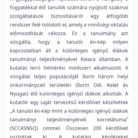
fogyatékkal élő tanulók számára nyújtott szakmai
szolgáltatások biztosításáról egy átfogóbb
rendszer felé tolódott el, amely a minőségi oktatás
előmozdítását célozza. Ez a tanulmány azt
vizsgálta, hogy a tanulói én-kép milyen
kapcsolatban áll a különleges igényű diákok
tanulmányi teljesítményével Kwara államban. A
kutatás leíró felmérési módszert alkalmazott. A
vizsgálat teljes populációját Ilorin három helyi
önkormányzati területén (Ilorin Dél, Kelet és
Nyugat) élő különleges igényű diákok alkották. A
kutatók egy saját tervezésű kérdőívet készítettek
„A tanulói én-kép mint a különleges igényű diákok
tanulmányi teljesítményének korrelátuma”
(SCCASNSQ) címmel. Összesen 200 kérdőívet
osztottak ki. A kutatási kérdéseket