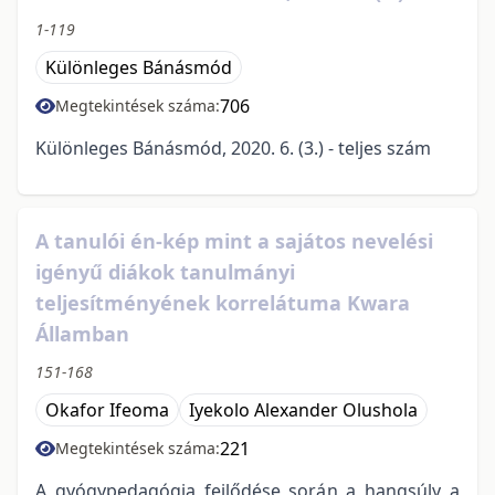
1-119
Különleges Bánásmód
706
Megtekintések száma:
Különleges Bánásmód, 2020. 6. (3.) - teljes szám
A tanulói én-kép mint a sajátos nevelési
igényű diákok tanulmányi
teljesítményének korrelátuma Kwara
Államban
151-168
Okafor Ifeoma
Iyekolo Alexander Olushola
221
Megtekintések száma:
A gyógypedagógia fejlődése során a hangsúly a