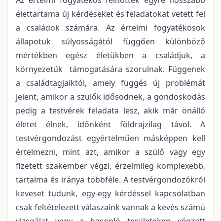
élettartama új kérdéseket és feladatokat vetett fel
a családok számára. Az értelmi fogyatékosok
állapotuk súlyosságától függően különböző
mértékben egész életükben a családjuk, a
környezetük támogatására szorulnak. Függenek
a családtagjaiktól, amely függés új problémát
jelent, amikor a szülők idősödnek, a gondoskodás
pedig a testvérek feladata lesz, akik már önálló
életet élnek, időnként földrajzilag távol. A
testvérgondozást egyértelműen másképpen kell
értelmezni, mint azt, amikor a szülő vagy egy
fizetett szakember végzi, érzelmileg komplexebb,
tartalma és iránya többféle. A testvérgondozókról
keveset tudunk, egy-egy kérdéssel kapcsolatban
csak feltételezett válaszaink vannak a kevés számú
vizsgálat vagy a hasonló területeken végzett