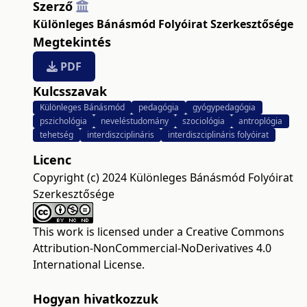
Szerző
Különleges Bánásmód Folyóirat Szerkesztősége
Megtekintés
PDF
Kulcsszavak
Különleges Bánásmód
pedagógia
gyógypedagógia
pszichológia
neveléstudomány
szociológia
antroplógia
tehetség
interdiszciplináris
interdiszciplináris folyóirat
Licenc
Copyright (c) 2024 Különleges Bánásmód Folyóirat
Szerkesztősége
This work is licensed under a
Creative Commons
Attribution-NonCommercial-NoDerivatives 4.0
International License
.
Hogyan hivatkozzuk