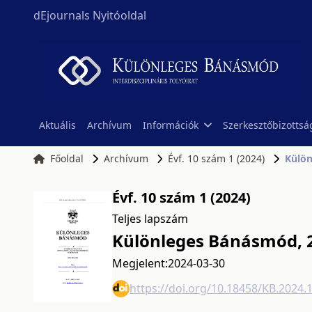
dEjournals Nyitóoldal
Aktuális
Archívum
Információk
Szerkesztőbizottsá
Főoldal
Archívum
Évf. 10 szám 1 (2024)
Külön
Évf. 10 szám 1 (2024)
Teljes lapszám
Különleges Bánásmód, 2
Megjelent:
2024-03-30
https://doi.org/10.18458/KB.2024.1