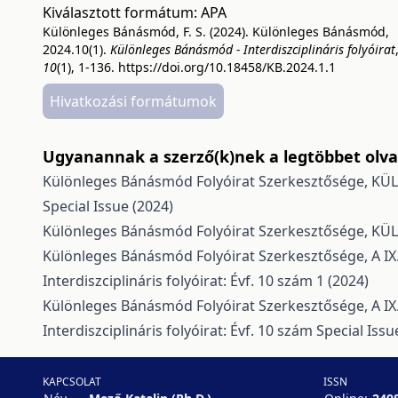
Kiválasztott formátum:
APA
Különleges Bánásmód, F. S. (2024). Különleges Bánásmód,
2024.10(1).
Különleges Bánásmód - Interdiszciplináris folyóirat
10
(1), 1-136.
https://doi.org/10.18458/KB.2024.1.1
Hivatkozási formátumok
Ugyanannak a szerző(k)nek a legtöbbet olvas
Különleges Bánásmód Folyóirat Szerkesztősége,
KÜL
Special Issue (2024)
Különleges Bánásmód Folyóirat Szerkesztősége,
KÜL
Különleges Bánásmód Folyóirat Szerkesztősége,
A I
Interdiszciplináris folyóirat: Évf. 10 szám 1 (2024)
Különleges Bánásmód Folyóirat Szerkesztősége,
A I
Interdiszciplináris folyóirat: Évf. 10 szám Special Issu
KAPCSOLAT
ISSN