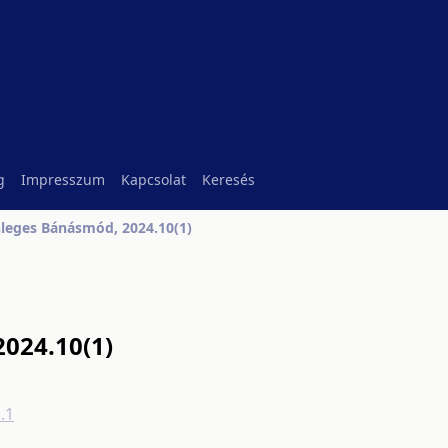
g
Impresszum
Kapcsolat
Keresés
leges Bánásmód, 2024.10(1)
024.10(1)
.1