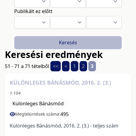
Publikált ez előtt
Keresés
Keresési eredmények
51 - 71 a 71 tételből
<<
<
1
2
3
KÜLÖNLEGES BÁNÁSMÓD, 2016. 2. (3.)
1-104
Különleges Bánásmód
495
Megtekintések száma:
Különleges Bánásmód, 2016. 2. (3.) - teljes szám