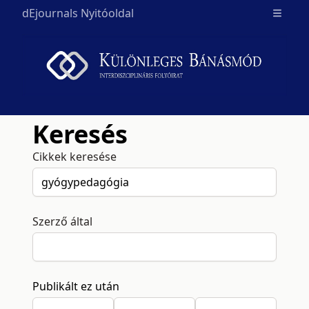
dEjournals Nyitóoldal
Open m
Keresés
Cikkek keresése
Szerző által
Publikált ez után