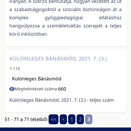
irányait. A szerző bemutatja, hogyan vezetett az út
a szabadságjogoktól a szociális biztonságon át a
komplex gyógypedagógiai ellátáshoz
hangsúlyozva a szemléletváltás szerepét a teljes
körű inklúzióban.
KÜLÖNLEGES BÁNÁSMÓD, 2021. 7. (3.)
1-119
Különleges Bánásmód
660
Megtekintések száma:
Különleges Bánásmód, 2021. 7. (3.) - teljes szám
51 - 71 a 71 tételből
<<
<
1
2
3