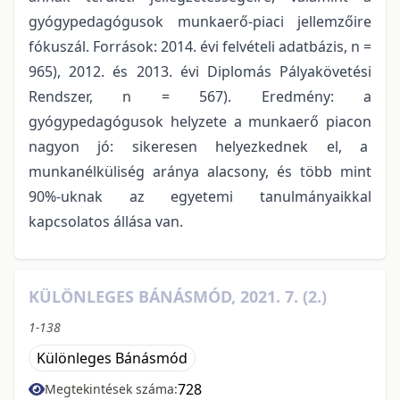
gyógypedagógusok munkaerő-piaci jellemzőire
fókuszál. Források: 2014. évi felvételi adatbázis, n =
965), 2012. és 2013. évi Diplomás Pályakövetési
Rendszer, n = 567). Eredmény: a
gyógypedagógusok helyzete a munkaerő piacon
nagyon jó: sikeresen helyezkednek el, a
munkanélküliség aránya alacsony, és több mint
90%-uknak az egyetemi tanulmányaikkal
kapcsolatos állása van.
KÜLÖNLEGES BÁNÁSMÓD, 2021. 7. (2.)
1-138
Különleges Bánásmód
728
Megtekintések száma: