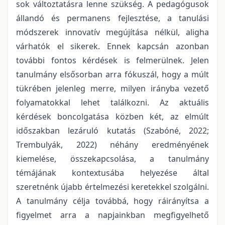
sok változtatásra lenne szükség. A pedagógusok
állandó és permanens fejlesztése, a tanulási
módszerek innovatív megújítása nélkül, aligha
várhatók el sikerek. Ennek kapcsán azonban
további fontos kérdések is felmerülnek. Jelen
tanulmány elsősorban arra fókuszál, hogy a múlt
tükrében jelenleg merre, milyen irányba vezető
folyamatokkal lehet találkozni. Az aktuális
kérdések boncolgatása közben két, az elmúlt
időszakban lezáruló kutatás (Szabóné, 2022;
Trembulyák, 2022) néhány eredményének
kiemelése, összekapcsolása, a tanulmány
témájának kontextusába helyezése által
szeretnénk újabb értelmezési keretekkel szolgálni.
A tanulmány célja továbbá, hogy ráirányítsa a
figyelmet arra a napjainkban megfigyelhető