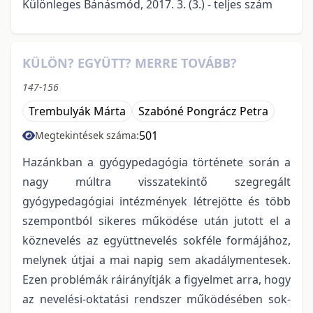
Különleges Bánásmód, 2017. 3. (3.) - teljes szám
KÜLÖN? EGYÜTT? MERRE TOVÁBB?
147-156
Trembulyák Márta
Szabóné Pongrácz Petra
501
Megtekintések száma:
Hazánkban a gyógypedagógia története során a
nagy múltra visszatekintő szegregált
gyógypedagógiai intézmények létrejötte és több
szempontból sikeres működése után jutott el a
köznevelés az együttnevelés sokféle formájához,
melynek útjai a mai napig sem akadálymentesek.
Ezen problémák ráirányítják a figyelmet arra, hogy
az nevelési-oktatási rendszer működésében sok-