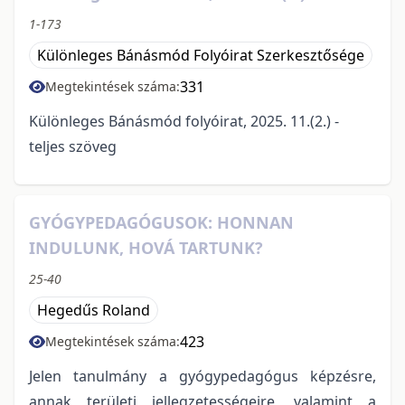
1-173
Különleges Bánásmód Folyóirat Szerkesztősége
331
Megtekintések száma:
Különleges Bánásmód folyóirat, 2025. 11.(2.) -
teljes szöveg
GYÓGYPEDAGÓGUSOK: HONNAN
INDULUNK, HOVÁ TARTUNK?
25-40
Hegedűs Roland
423
Megtekintések száma:
Jelen tanulmány a gyógypedagógus képzésre,
annak területi jellegzetességeire, valamint a