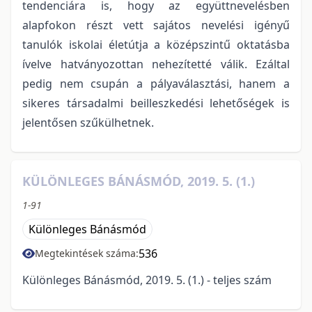
tendenciára is, hogy az együttnevelésben
alapfokon részt vett sajátos nevelési igényű
tanulók iskolai életútja a középszintű oktatásba
ívelve hatványozottan nehezítetté válik. Ezáltal
pedig nem csupán a pályaválasztási, hanem a
sikeres társadalmi beilleszkedési lehetőségek is
jelentősen szűkülhetnek.
KÜLÖNLEGES BÁNÁSMÓD, 2019. 5. (1.)
1-91
Különleges Bánásmód
536
Megtekintések száma:
Különleges Bánásmód, 2019. 5. (1.) - teljes szám