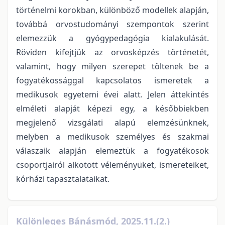
történelmi korokban, különböző modellek alapján,
továbbá orvostudományi szempontok szerint
elemezzük a gyógypedagógia kialakulását.
Röviden kifejtjük az orvosképzés történetét,
valamint, hogy milyen szerepet töltenek be a
fogyatékossággal kapcsolatos ismeretek a
medikusok egyetemi évei alatt. Jelen áttekintés
elméleti alapját képezi egy, a későbbiekben
megjelenő vizsgálati alapú elemzésünknek,
melyben a medikusok személyes és szakmai
válaszaik alapján elemeztük a fogyatékosok
csoportjairól alkotott véleményüket, ismereteiket,
kórházi tapasztalataikat.
Különleges Bánásmód, 2025.11.(2.)