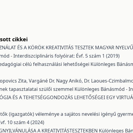
ott cikkei
ZNÁLAT ÉS A KÖRÖK KREATIVITÁS TESZTEK MAGYAR NYELVŰ
d - Interdiszciplináris folyóirat: Évf. 5 szám 1 (2019)
edagógiai célú felhasználási lehetőségei
Különleges Bánásmód
é Popovics Zita, Vargáné Dr. Nagy Anikó, Dr. Laoues-Czimbal
nek tapasztalatai szülői szemmel
Különleges Bánásmód - Inte
GIA ÉS A TEHETSÉGGONDOZÁS LEHETŐSÉGEI EGY VIRTU
ők (igazgatók) véleménye a sajátos nevelési igényű gyermek
Évf. 10 szám 4 (2024)
GNYILVÁNULÁSA A KREATIVITÁSTESZTEKBEN
Különleges Báná