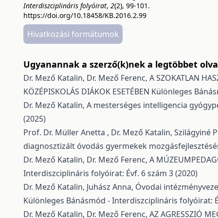
Interdiszciplináris folyóirat
,
2
(2), 99-101.
https://doi.org/10.18458/KB.2016.2.99
Hivatkozási formátumok
Ugyanannak a szerző(k)nek a legtöbbet olvas
Dr. Mező Katalin, Dr. Mező Ferenc,
A SZOKATLAN HAS
KÖZÉPISKOLÁS DIÁKOK ESETÉBEN
Különleges Bánásmó
Dr. Mező Katalin,
A mesterséges intelligencia gyógyp
(2025)
Prof. Dr. Müller Anetta , Dr. Mező Katalin, Szilágyin
diagnosztizált óvodás gyermekek mozgásfejlesztésé
Dr. Mező Katalin, Dr. Mező Ferenc,
A MÚZEUMPEDAGÓ
Interdiszciplináris folyóirat: Évf. 6 szám 3 (2020)
Dr. Mező Katalin, Juhász Anna,
Óvodai intézményvezet
Különleges Bánásmód - Interdiszciplináris folyóirat: 
Dr. Mező Katalin, Dr. Mező Ferenc,
AZ AGRESSZIÓ ME