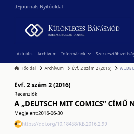
dEjournals Nyitóoldal
Aktuális
Archívum
Információk
Szerkesztőbizottsá
Főoldal
Archívum
Évf. 2 szám 2 (2016)
A „DE
Évf. 2 szám 2 (2016)
Recenziók
A „DEUTSCH MIT COMICS” CÍMŰ 
Megjelent:
2016-06-30
https://doi.org/10.18458/KB.2016.2.99