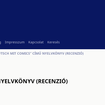
g
Impresszum
Kapcsolat
Keresés
UTSCH MIT COMICS” CÍMŰ NYELVKÖNYV (RECENZIÓ)
NYELVKÖNYV (RECENZIÓ)