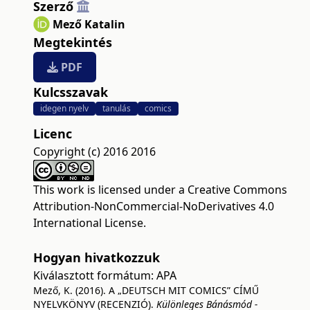
Szerző
Mező Katalin
Megtekintés
PDF
Kulcsszavak
idegen nyelv
tanulás
comics
Licenc
Copyright (c) 2016 2016
This work is licensed under a
Creative Commons
Attribution-NonCommercial-NoDerivatives 4.0
International License
.
Hogyan hivatkozzuk
Kiválasztott formátum:
APA
Mező, K. (2016). A „DEUTSCH MIT COMICS” CÍMŰ
NYELVKÖNYV (RECENZIÓ).
Különleges Bánásmód -