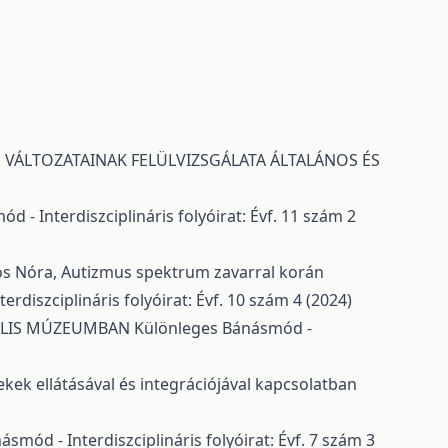
 VÁLTOZATAINAK FELÜLVIZSGÁLATA ÁLTALÁNOS ÉS
 - Interdiszciplináris folyóirat: Évf. 11 szám 2
mos Nóra,
Autizmus spektrum zavarral korán
rdiszciplináris folyóirat: Évf. 10 szám 4 (2024)
ÁLIS MÚZEUMBAN
Különleges Bánásmód -
ek ellátásával és integrációjával kapcsolatban
smód - Interdiszciplináris folyóirat: Évf. 7 szám 3