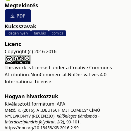
Megtekintés
PDF
Kulcsszavak
idegen nyelv
tanulás
comics
Licenc
Copyright (c) 2016 2016
This work is licensed under a
Creative Commons
Attribution-NonCommercial-NoDerivatives 4.0
International License
.
Hogyan hivatkozzuk
Kiválasztott formátum:
APA
Mező, K. (2016). A „DEUTSCH MIT COMICS” CÍMŰ
NYELVKÖNYV (RECENZIÓ).
Különleges Bánásmód -
Interdiszciplináris folyóirat
,
2
(2), 99-101.
https://doi.org/10.18458/KB.2016.2.99