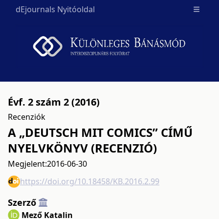
dEjournals Nyitóoldal
Open m
Évf. 2 szám 2 (2016)
Recenziók
A „DEUTSCH MIT COMICS” CÍMŰ
NYELVKÖNYV (RECENZIÓ)
Megjelent:
2016-06-30
https://doi.org/10.18458/KB.2016.2.99
Szerző
Mező Katalin