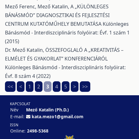
Mező Ferenc, Mező Katalin,
A „KÜLÖNLEGES
BÁNÁSMÓD” DIAGNOSZTIKAI ÉS FEJLESZTÉSI
CENTRUM KUTATÓMŰHELY BEMUTATÁSA
Különleges
Bánásmód - Interdiszciplináris folyóirat: Évf. 1 szám 1
(2015)
Dr. Mező Katalin,
ÖSSZEFOGLALÓ A „KREATIVITÁS –
ELMÉLET ÉS GYAKORLAT” KONFERENCIÁRÓL
Különleges Bánásmód - Interdiszciplináris folyóirat:
Évf. 8 szám 4 (2022)
<<
<
1
2
3
4
5
>
>>
KAPCSOLAT
Név
Mező Katalin (Ph.D.)
E-mail:
kata.mezo1@gmail.com
ISSN
Online:
2498-5368