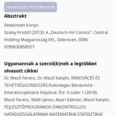
Hivatkozási formátumok
Absztrakt
Áttekintett könyv:
Szalay Kristóf (2013): A „Deutsch mit Comics”. Central
Holding Magyaroszág Kft., Debrecen. ISBN
9789630858557
Ugyanannak a szerző(k)nek a legtöbbet
olvasott cikkei
Dr. Mező Ferenc, Dr. Mező Katalin,
INNOVÁCIÓ ÉS
TEHETSÉGGONDOZÁS
Különleges Bánásmód -
Interdiszciplináris folyóirat: Évf. 4 szám 1 (2018)
Mező Ferenc, Máth János, Abari Kálmán, Mező Katalin,
FEJLESZTŐPROGRAMOK ÖNKONTROLLOS
HATÁSVIZSGÁLATÁNAK MATEMATIKAI STATISZTIKAI