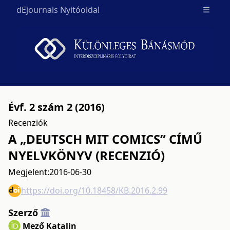
dEjournals Nyitóoldal
Open m
Évf. 2 szám 2 (2016)
Recenziók
A „DEUTSCH MIT COMICS” CÍMŰ
NYELVKÖNYV (RECENZIÓ)
Megjelent:
2016-06-30
https://doi.org/10.18458/KB.2016.2.99
Szerző
Mező Katalin