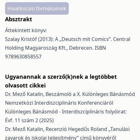
Hivatkozási formátumok
Absztrakt
Áttekintett könyv:
Szalay Kristóf (2013): A „Deutsch mit Comics”. Central
Holding Magyaroszág Kft., Debrecen. ISBN
9789630858557
Ugyanannak a szerző(k)nek a legtöbbet
olvasott cikkei
Dr. Mező Katalin,
Beszámoló a X. Különleges Bánásmód
Nemzetközi Interdiszciplináris Konferenciáról
Különleges Bánásmód - Interdiszciplináris folyóirat:
Évf. 11 szám 2 (2025)
Dr. Mező Katalin,
Recenzió Hegedűs Roland „Tanulási
zavarok és iskolai teljesítmény” című könyvéről