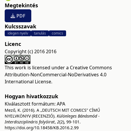
Megtekintés
PDF
Kulcsszavak
idegen nyelv
tanulás
comics
Licenc
Copyright (c) 2016 2016
This work is licensed under a
Creative Commons
Attribution-NonCommercial-NoDerivatives 4.0
International License
.
Hogyan hivatkozzuk
Kiválasztott formátum:
APA
Mező, K. (2016). A „DEUTSCH MIT COMICS” CÍMŰ
NYELVKÖNYV (RECENZIÓ).
Különleges Bánásmód -
Interdiszciplináris folyóirat
,
2
(2), 99-101.
https://doi.org/10.18458/KB.2016.2.99