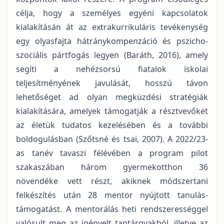
célja, hogy a személyes egyéni kapcsolatok
kialakításán át az extrakurrikuláris tevékenység
egy olyasfajta hátránykompenzáció és pszicho-
szociális pártfogás legyen (Baráth, 2016), amely
segíti a nehézsorsú fiatalok iskolai
teljesítményének javulását, hosszú távon
lehetőséget ad olyan megküzdési stratégiák
kialakítására, amelyek támogatják a résztvevőket
az életük tudatos kezelésében és a további
boldogulásban (Szőtsné és tsai, 2007). A 2022/23-
as tanév tavaszi félévében a program pilot
szakaszában három gyermekotthon 36
növendéke vett részt, akiknek módszertani
felkészítés után 28 mentor nyújtott tanulás-
támogatást. A mentorálás heti rendszerességgel
valósult meg az igényelt tantárgyakból, illetve az