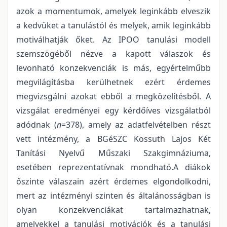
azok a momentumok, amelyek leginkább elveszik
a kedvüket a tanulástól és melyek, amik leginkább
motiválhatják őket. Az IPOO tanulási modell
szemszögéből nézve a kapott válaszok és
levonható konzekvenciák is más, egyértelműbb
megvilágításba kerülhetnek ezért érdemes
megvizsgálni azokat ebből a megközelítésből. A
vizsgálat eredményei egy kérdőíves vizsgálatból
adódnak (
n
=378), amely az adatfelvételben részt
vett intézmény, a BGéSZC Kossuth Lajos Két
Tanítási Nyelvű Műszaki Szakgimnáziuma,
esetében reprezentatívnak mondható.A diákok
őszinte válaszain azért érdemes elgondolkodni,
mert az intézményi szinten és általánosságban is
olyan konzekvenciákat tartalmazhatnak,
amelyekkel a tanulási motivációk és a tanulási