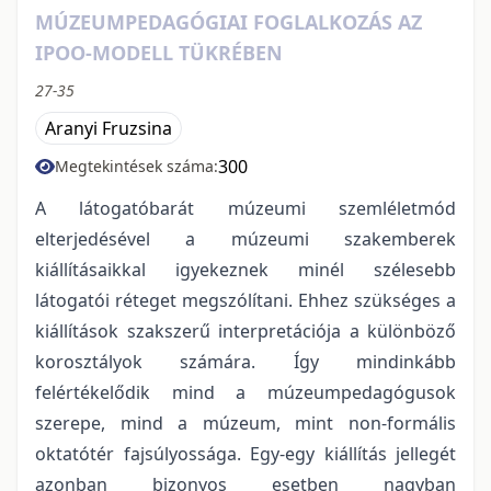
MÚZEUMPEDAGÓGIAI FOGLALKOZÁS AZ
IPOO-MODELL TÜKRÉBEN
27-35
Aranyi Fruzsina
300
Megtekintések száma:
A látogatóbarát múzeumi szemléletmód
elterjedésével a múzeumi szakemberek
kiállításaikkal igyekeznek minél szélesebb
látogatói réteget megszólítani. Ehhez szükséges a
kiállítások szakszerű interpretációja a különböző
korosztályok számára. Így mindinkább
felértékelődik mind a múzeumpedagógusok
szerepe, mind a múzeum, mint non-formális
oktatótér fajsúlyossága. Egy-egy kiállítás jellegét
azonban bizonyos esetben nagyban