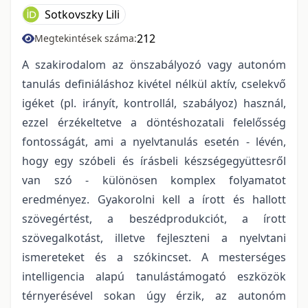
Sotkovszky Lili
212
Megtekintések száma:
A szakirodalom az önszabályozó vagy autonóm
tanulás definiáláshoz kivétel nélkül aktív, cselekvő
igéket (pl. irányít, kontrollál, szabályoz) használ,
ezzel érzékeltetve a döntéshozatali felelősség
fontosságát, ami a nyelvtanulás esetén - lévén,
hogy egy szóbeli és írásbeli készségegyüttesről
van szó - különösen komplex folyamatot
eredményez. Gyakorolni kell a írott és hallott
szövegértést, a beszédprodukciót, a írott
szövegalkotást, illetve fejleszteni a nyelvtani
ismereteket és a szókincset. A mesterséges
intelligencia alapú tanulástámogató eszközök
térnyerésével sokan úgy érzik, az autonóm