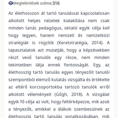
316
Megtekintések száma:
Az élethosszon át tartó tanulással kapcsolatosan
alkotott helyes nézetek kialakítása nem csak
minden tanár, pedagógus, oktató egyik célja kell
hogy legyen, hanem nemzeti és nemzetközi
stratégiák is rögzítik (Keretstratégia, 2014). A
tapasztalatok azt mutatják, hogy a képzésekben
részt vevő tanulók egy része, nem minden
tekintetben látja ennek fontosságát. Egy, az
élethosszig tartó tanulás egyes tényezőit tanulói
szempontból elemző kutatás vizsgálta és értékelte
az eltérő korcsoportokba tartozó tanulók erről
alkotott véleményeit (Gőgh, 2018). A vizsgálat
egyik fő célja az volt, hogy feltérképezze, mik azok
a tényezők, amikkel a diákok szembesülnek az
élethosszig tartó tanulás vonatkozásában, mik