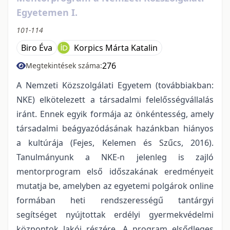
Egyetemen I.
101-114
Biro Éva
Korpics Márta Katalin
276
Megtekintések száma:
A Nemzeti Közszolgálati Egyetem (továbbiakban:
NKE) elkötelezett a társadalmi felelősségvállalás
iránt. Ennek egyik formája az önkéntesség, amely
társadalmi beágyazódásának hazánkban hiányos
a kultúrája (Fejes, Kelemen és Szűcs, 2016).
Tanulmányunk a NKE-n jelenleg is zajló
mentorprogram első időszakának eredményeit
mutatja be, amelyben az egyetemi polgárok online
formában heti rendszerességű tantárgyi
segítséget nyújtottak erdélyi gyermekvédelmi
központok lakói részére. A program elsődleges