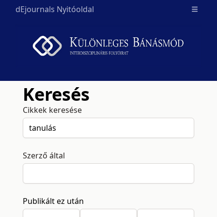
dEjournals Nyitóoldal
Open m
Keresés
Cikkek keresése
Szerző által
Publikált ez után