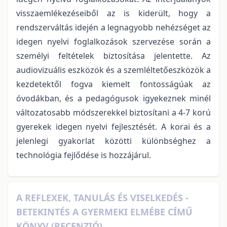
visszaemlékezéseiből az is kiderült, hogy a
rendszerváltás idején a legnagyobb nehézséget az
idegen nyelvi foglalkozások szervezése során a
személyi feltételek biztosítása jelentette. Az
audiovizuális eszközök és a szemléltetőeszközök a
kezdetektől fogva kiemelt fontosságúak az
óvodákban, és a pedagógusok igyekeznek minél
változatosabb módszerekkel biztosítani a 4-7 korú
gyerekek idegen nyelvi fejlesztését. A korai és a
jelenlegi gyakorlat közötti különbséghez a
technológia fejlődése is hozzájárul.
A REFLEXEK, TANULÁS ÉS VISELKEDÉS -
BETEKINTÉS A GYERMEKI ELMÉBE CÍMŰ
KÖNYV (RECENZIÓ)