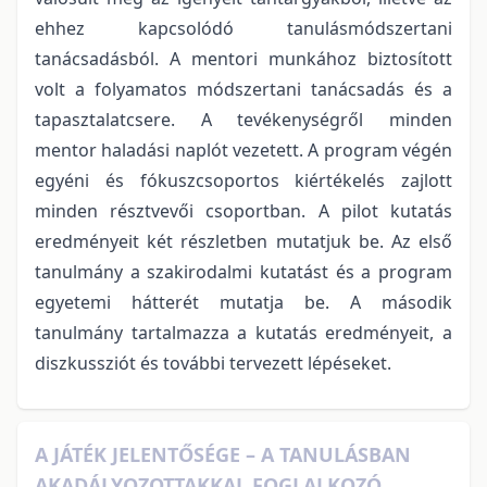
ehhez kapcsolódó tanulásmódszertani
tanácsadásból. A mentori munkához biztosított
volt a folyamatos módszertani tanácsadás és a
tapasztalatcsere. A tevékenységről minden
mentor haladási naplót vezetett. A program végén
egyéni és fókuszcsoportos kiértékelés zajlott
minden résztvevői csoportban. A pilot kutatás
eredményeit két részletben mutatjuk be. Az első
tanulmány a szakirodalmi kutatást és a program
egyetemi hátterét mutatja be. A második
tanulmány tartalmazza a kutatás eredményeit, a
diszkussziót és további tervezett lépéseket.
A JÁTÉK JELENTŐSÉGE – A TANULÁSBAN
AKADÁLYOZOTTAKKAL FOGLALKOZÓ