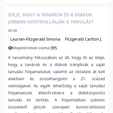
IDEJE, HOGY A TANÁROK ÉS A DIÁKOK
JOBBAN KONTROLLÁLJÁK A TANULÁST
85-90
Laurian-Fitzgerald Simona
Fitzgerald Carlton J.
395
Megtekintések száma:
A tanulmány fókuszában az áll, hogy itt az ideje,
hogy a tanárok és a diákok irányítsák a saját
tanulási folyamatukat, valamit az oktatást át kell
alakítani és összehangolni a 21. század
valóságával. Az egyik lehetőség a saját tanulási
folyamatunk ellenőrzésére a diákközpontú
tanulás és tanítás. A folyamatban számos
összetevő játszik szerepet: konstruktivista