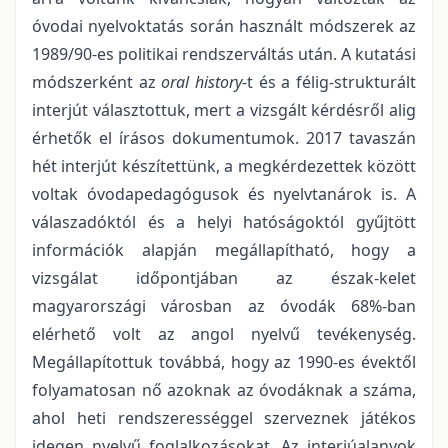
óvodai nyelvoktatás során használt módszerek az
1989/90-es politikai rendszerváltás után. A kutatási
módszerként az
oral history
-t és a félig-strukturált
interjút választottuk, mert a vizsgált kérdésről alig
érhetők el írásos dokumentumok. 2017 tavaszán
hét interjút készítettünk, a megkérdezettek között
voltak óvodapedagógusok és nyelvtanárok is. A
válaszadóktól és a helyi hatóságoktól gyűjtött
információk alapján megállapítható, hogy a
vizsgálat időpontjában az észak-kelet
magyarországi városban az óvodák 68%-ban
elérhető volt az angol nyelvű tevékenység.
Megállapítottuk továbbá, hogy az 1990-es évektől
folyamatosan nő azoknak az óvodáknak a száma,
ahol heti rendszerességgel szerveznek játékos
idegen nyelvű foglalkozásokat. Az interjúalanyok