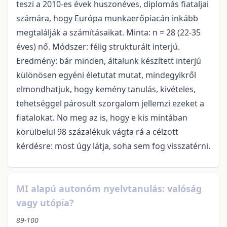
teszi a 2010-es évek huszonéves, diplomás fiataljai
számára, hogy Európa munkaerőpiacán inkább
megtalálják a számításaikat. Minta: n = 28 (22-35
éves) nő. Módszer: félig strukturált interjú.
Eredmény: bár minden, általunk készített interjú
különösen egyéni életutat mutat, mindegyikről
elmondhatjuk, hogy kemény tanulás, kivételes,
tehetséggel párosult szorgalom jellemzi ezeket a
fiatalokat. No meg az is, hogy e kis mintában
körülbelül 98 százalékuk vágta rá a célzott
kérdésre: most úgy látja, soha sem fog visszatérni.
MI alapú autonóm nyelvtanulás: valóság
vagy utópia?
89-100