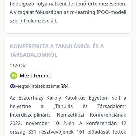
feldolgozó folyamatként történő értelmezésében.
A vizsgálat fókuszában az m-learning IPOO-modell
szerinti elemzése áll.
KONFERENCIA A TANULÁSRÓL ÉS A
TÁRSADALOMRÓL
113-118
Mező Ferenc
584
Megtekintések száma:
Az Eszterházy Károly Katolikus Egyetem volt a
helyszíne a „Tanulás és Társadalom”
Interdiszciplináris Nemzetközi Konferenciának
2022. november 10-12.-én. A konferencián 12
ország 331 résztvevőjének 161 előadását tették