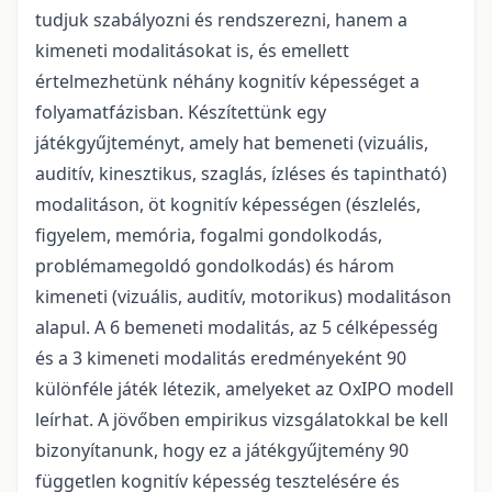
tudjuk szabályozni és rendszerezni, hanem a
kimeneti modalitásokat is, és emellett
értelmezhetünk néhány kognitív képességet a
folyamatfázisban. Készítettünk egy
játékgyűjteményt, amely hat bemeneti (vizuális,
auditív, kinesztikus, szaglás, ízléses és tapintható)
modalitáson, öt kognitív képességen (észlelés,
figyelem, memória, fogalmi gondolkodás,
problémamegoldó gondolkodás) és három
kimeneti (vizuális, auditív, motorikus) modalitáson
alapul. A 6 bemeneti modalitás, az 5 célképesség
és a 3 kimeneti modalitás eredményeként 90
különféle játék létezik, amelyeket az OxIPO modell
leírhat. A jövőben empirikus vizsgálatokkal be kell
bizonyítanunk, hogy ez a játékgyűjtemény 90
független kognitív képesség tesztelésére és