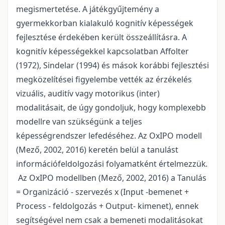
megismertetése. A játékgyűjtemény a
gyermekkorban kialakuló kognitív képességek
fejlesztése érdekében került összeállításra. A
kognitív képességekkel kapcsolatban Affolter
(1972), Sindelar (1994) és mások korábbi fejlesztési
megközelítései figyelembe vették az érzékelés
vizuális, auditív vagy motorikus (inter)
modalitásait, de úgy gondoljuk, hogy komplexebb
modellre van szükségünk a teljes
képességrendszer lefedéséhez. Az OxIPO modell
(Mező, 2002, 2016) keretén belül a tanulást
információfeldolgozási folyamatként értelmezzük
.
Az OxIPO modellben (Mező, 2002, 2016) a Tanulás
= Organizáció - szervezés x (Input -bemenet +
Process - feldolgozás + Output- kimenet), ennek
segítségével nem csak a bemeneti modalitásokat