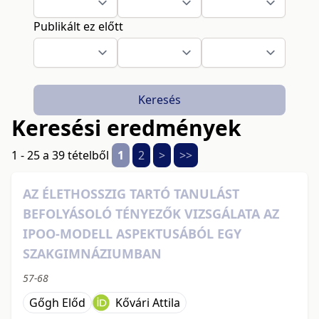
Publikált ez előtt
Keresés
Keresési eredmények
1 - 25 a 39 tételből
1
2
>
>>
AZ ÉLETHOSSZIG TARTÓ TANULÁST
BEFOLYÁSOLÓ TÉNYEZŐK VIZSGÁLATA AZ
IPOO-MODELL ASPEKTUSÁBÓL EGY
SZAKGIMNÁZIUMBAN
57-68
Gőgh Előd
Kővári Attila