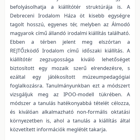
befolyásolhatja a kiállítótér struktúrája is. A
Debreceni Irodalom Háza öt kisebb egységre
tagolt hosszú, egyenes tér, melyben az Álmodó
magyarok című állandó irodalmi kiállítás található.
Ebben a térben jelent meg elszórtan a
REJTŐzködő Irodalom című időszaki kiállítás. A
kiállítótér zegzugossága kiváló lehetőséget
biztosított egy mozaik szerű elrendezésre, s
ezáltal egy játékosított múzeumpedagógiai
foglalkozásra. Tanulmányunkban ezt a módszert
vizsgáljuk meg az IPOO-modell tükrében. A
módszer a tanulás hatékonyabbá tételét célozza,
és kiválóan alkalmazható non-formális oktatási
környezetben is, ahol a tanulás a kiállítás által
közvetített információk meglétét takarja.