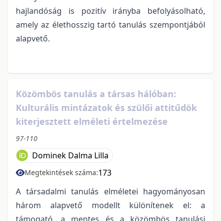
hajlandóság is pozitív irányba befolyásolható,
amely az élethosszig tartó tanulás szempontjából
alapvető.
Közömbös tanulás a társas hálóban:
Kulturális mintázatok és szülői attitűdök
kiterjesztett elméleti értelmezése
97-110
Dominek Dalma Lilla
173
Megtekintések száma:
A társadalmi tanulás elméletei hagyományosan
három alapvető modellt különítenek el: a
támogató, a mentes és a közömbös tanulási