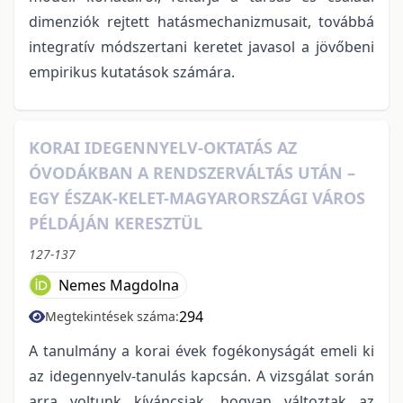
dimenziók rejtett hatásmechanizmusait, továbbá
integratív módszertani keretet javasol a jövőbeni
empirikus kutatások számára.
KORAI IDEGENNYELV-OKTATÁS AZ
ÓVODÁKBAN A RENDSZERVÁLTÁS UTÁN –
EGY ÉSZAK-KELET-MAGYARORSZÁGI VÁROS
PÉLDÁJÁN KERESZTÜL
127-137
Nemes Magdolna
294
Megtekintések száma:
A tanulmány a korai évek fogékonyságát emeli ki
az idegennyelv-tanulás kapcsán. A vizsgálat során
arra voltunk kíváncsiak, hogyan változtak az