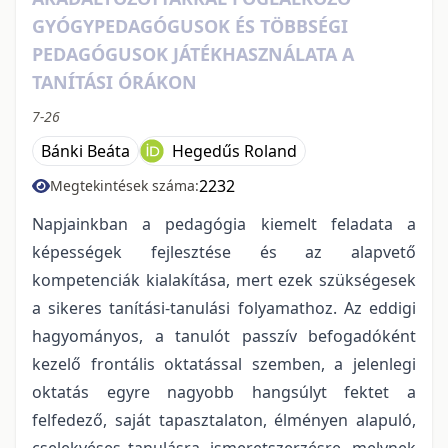
GYÓGYPEDAGÓGUSOK ÉS TÖBBSÉGI
PEDAGÓGUSOK JÁTÉKHASZNÁLATA A
TANÍTÁSI ÓRÁKON
7-26
Bánki Beáta
Hegedűs Roland
2232
Megtekintések száma:
Napjainkban a pedagógia kiemelt feladata a
képességek fejlesztése és az alapvető
kompetenciák kialakítása, mert ezek szükségesek
a sikeres tanítási-tanulási folyamathoz. Az eddigi
hagyományos, a tanulót passzív befogadóként
kezelő frontális oktatással szemben, a jelenlegi
oktatás egyre nagyobb hangsúlyt fektet a
felfedező, saját tapasztalaton, élményen alapuló,
cselekvéses tanulásra, ismeretszerzésre, melynek