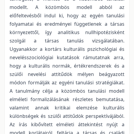
modellt. A közömbös modell abból az
előfeltevésből indul ki, hogy az egyén tanulási
folyamatai és eredményei függetlenek a társas
környezettől, így analitikus nullhipotézisként
szolgál a társas tanulás vizsgálatában.
Ugyanakkor a kortárs kulturális pszichológiai és
nevelésszociológiai kutatások rámutatnak arra,
hogy a kulturális normák, értékrendszerek és a
szülői nevelési attitűdök mélyen beágyazott
módon formálják az egyéni tanulási stratégiákat.
A tanulmány célja a közömbös tanulási modell
elméleti formalizálásának részletes bemutatása,
valamint annak kritikai elemzése kulturális
különbségek és szülői attitűdök perspektívájából.
Az írás kibővített elméleti áttekintést nyújt a
modell korlátairól, feltárja a társas és családi