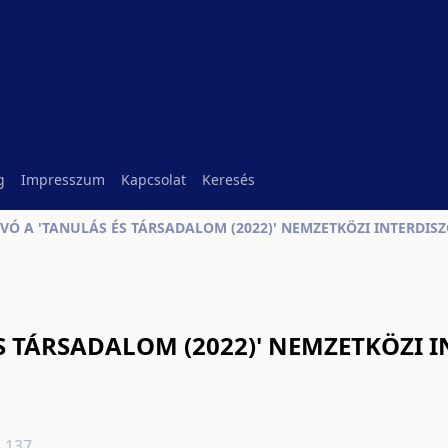
g
Impresszum
Kapcsolat
Keresés
VÓ A 'TANULÁS ÉS TÁRSADALOM (2022)' NEMZETKÖZI INTERDIS
S TÁRSADALOM (2022)' NEMZETKÖZI I
8.137