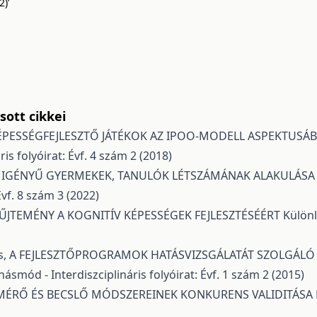
)’
ott cikkei
ÉPESSÉGFEJLESZTŐ JÁTÉKOK AZ IPOO-MODELL ASPEKTUSÁBÓ
s folyóirat: Évf. 4 szám 2 (2018)
 IGÉNYŰ GYERMEKEK, TANULÓK LÉTSZÁMÁNAK ALAKULÁSA A 
vf. 8 szám 3 (2022)
YŰJTEMÉNY A KOGNITÍV KÉPESSÉGEK FEJLESZTÉSÉÉRT
Különl
s,
A FEJLESZTŐPROGRAMOK HATÁSVIZSGÁLATÁT SZOLGÁLÓ 
ásmód - Interdiszciplináris folyóirat: Évf. 1 szám 2 (2015)
 MÉRŐ ÉS BECSLŐ MÓDSZEREINEK KONKURENS VALIDITÁSA