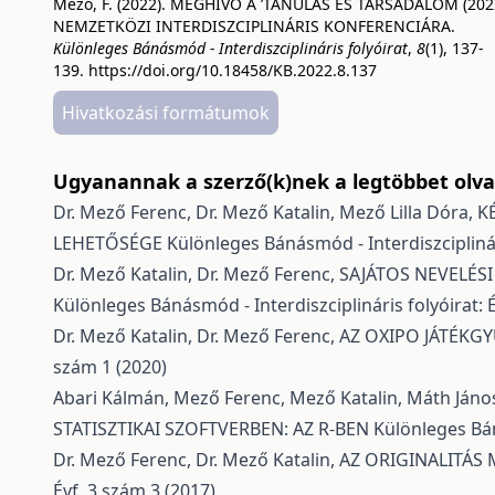
Mező, F. (2022). MEGHÍVÓ A ’TANULÁS ÉS TÁRSADALOM (2022
NEMZETKÖZI INTERDISZCIPLINÁRIS KONFERENCIÁRA.
Különleges Bánásmód - Interdiszciplináris folyóirat
,
8
(1), 137-
139.
https://doi.org/10.18458/KB.2022.8.137
Hivatkozási formátumok
Ugyanannak a szerző(k)nek a legtöbbet olvas
Dr. Mező Ferenc, Dr. Mező Katalin, Mező Lilla Dóra,
K
LEHETŐSÉGE
Különleges Bánásmód - Interdiszciplinári
Dr. Mező Katalin, Dr. Mező Ferenc,
SAJÁTOS NEVELÉSI
Különleges Bánásmód - Interdiszciplináris folyóirat: É
Dr. Mező Katalin, Dr. Mező Ferenc,
AZ OXIPO JÁTÉKG
szám 1 (2020)
Abari Kálmán, Mező Ferenc, Mező Katalin, Máth Jáno
STATISZTIKAI SZOFTVERBEN: AZ R-BEN
Különleges Bán
Dr. Mező Ferenc, Dr. Mező Katalin,
AZ ORIGINALITÁS
Évf. 3 szám 3 (2017)