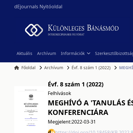
dEjournals Nyitóoldal
Aktuális
Archívum
Információk
Szerkesztőbizottsá
Főoldal
Archívum
Évf. 8 szám 1 (2022)
MEGHÍ
Évf. 8 szám 1 (2022)
Felhívások
MEGHÍVÓ A 'TANULÁS É
KONFERENCIÁRA
Megjelent:
2022-03-31
https://doi.org/10.18458/KB.2022.