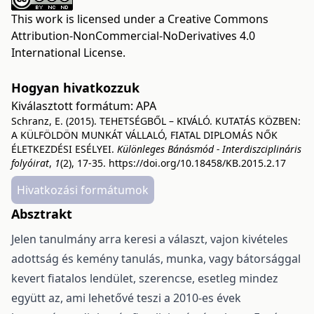
This work is licensed under a
Creative Commons
Attribution-NonCommercial-NoDerivatives 4.0
International License
.
Hogyan hivatkozzuk
Kiválasztott formátum:
APA
Schranz, E. (2015). TEHETSÉGBŐL – KIVÁLÓ. KUTATÁS KÖZBEN:
A KÜLFÖLDÖN MUNKÁT VÁLLALÓ, FIATAL DIPLOMÁS NŐK
ÉLETKEZDÉSI ESÉLYEI.
Különleges Bánásmód - Interdiszciplináris
folyóirat
,
1
(2), 17-35.
https://doi.org/10.18458/KB.2015.2.17
Hivatkozási formátumok
Absztrakt
Jelen tanulmány arra keresi a választ, vajon kivételes
adottság és kemény tanulás, munka, vagy bátorsággal
kevert fiatalos lendület, szerencse, esetleg mindez
együtt az, ami lehetővé teszi a 2010-es évek