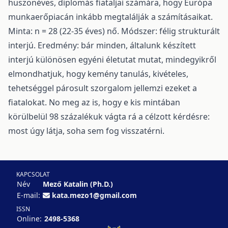
huszonéves, diplomás fiataljai számára, hogy Európa
munkaerőpiacán inkább megtalálják a számításaikat.
Minta: n = 28 (22-35 éves) nő. Módszer: félig strukturált
interjú. Eredmény: bár minden, általunk készített
interjú különösen egyéni életutat mutat, mindegyikről
elmondhatjuk, hogy kemény tanulás, kivételes,
tehetséggel párosult szorgalom jellemzi ezeket a
fiatalokat. No meg az is, hogy e kis mintában
körülbelül 98 százalékuk vágta rá a célzott kérdésre:
most úgy látja, soha sem fog visszatérni.
KAPCSOLAT
Név
Mező Katalin (Ph.D.)
E-mail:
kata.mezo1@gmail.com
ISSN
Online:
2498-5368