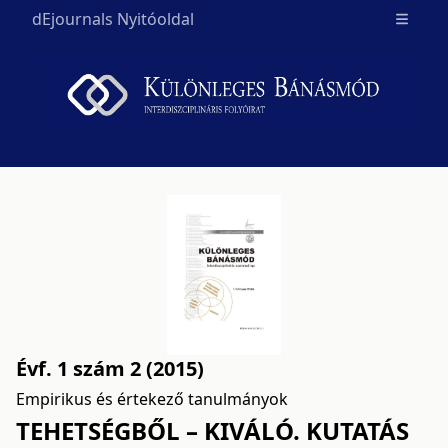
dEjournals Nyitóoldal
Open m
Évf. 1 szám 2 (2015)
Empirikus és értekező tanulmányok
TEHETSÉGBŐL – KIVÁLÓ. KUTATÁS