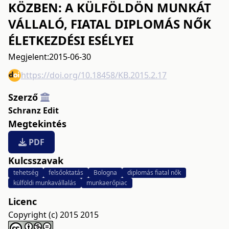
KÖZBEN: A KÜLFÖLDÖN MUNKÁT
VÁLLALÓ, FIATAL DIPLOMÁS NŐK
ÉLETKEZDÉSI ESÉLYEI
Megjelent:
2015-06-30
https://doi.org/10.18458/KB.2015.2.17
Szerző
Schranz Edit
Megtekintés
PDF
Kulcsszavak
tehetség
felsőoktatás
Bologna
diplomás fiatal nők
külföldi munkavállalás
munkaerőpiac
Licenc
Copyright (c) 2015 2015