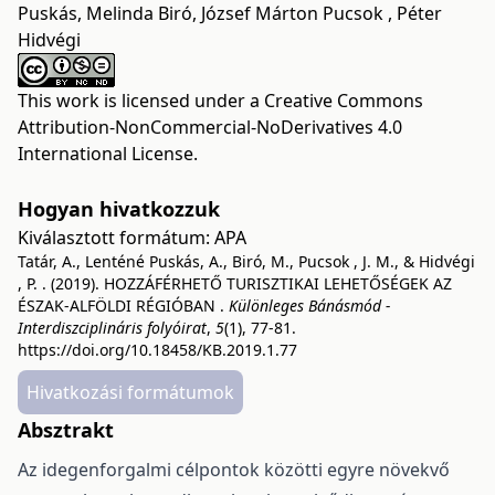
Puskás, Melinda Biró, József Márton Pucsok , Péter
Hidvégi
This work is licensed under a
Creative Commons
Attribution-NonCommercial-NoDerivatives 4.0
International License
.
Hogyan hivatkozzuk
Kiválasztott formátum:
APA
Tatár, A., Lenténé Puskás, A., Biró, M., Pucsok , J. M., & Hidvégi
, P. . (2019). HOZZÁFÉRHETŐ TURISZTIKAI LEHETŐSÉGEK AZ
ÉSZAK-ALFÖLDI RÉGIÓBAN .
Különleges Bánásmód -
Interdiszciplináris folyóirat
,
5
(1), 77-81.
https://doi.org/10.18458/KB.2019.1.77
Hivatkozási formátumok
Absztrakt
Az idegenforgalmi célpontok közötti egyre növekvő