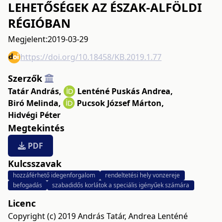
LEHETŐSÉGEK AZ ÉSZAK-ALFÖLDI
RÉGIÓBAN
Megjelent:
2019-03-29
https://doi.org/10.18458/KB.2019.1.77
Szerzők
Tatár András
,
Lenténé Puskás Andrea
,
Biró Melinda
,
Pucsok József Márton
,
Hidvégi Péter
Megtekintés
PDF
Kulcsszavak
hozzáférhető idegenforgalom
rendeltetési hely vonzereje
befogadás
szabadidős korlátok a speciális igényűek számára
Licenc
Copyright (c) 2019 András Tatár, Andrea Lenténé