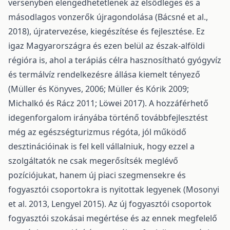
versenyben elengedhetetlenek az elsődleges és a
másodlagos vonzerők újragondolása (Bácsné et al.,
2018), újratervezése, kiegészítése és fejlesztése. Ez
igaz Magyarországra és ezen belül az észak-alföldi
régióra is, ahol a terápiás célra hasznosítható gyógyvíz
és termálvíz rendelkezésre állása kiemelt tényező
(Müller és Könyves, 2006; Müller és Kórik 2009;
Michalkó és Rácz 2011; Löwei 2017). A hozzáférhető
idegenforgalom irányába történő továbbfejlesztést
még az egészségturizmus régóta, jól működő
desztinációinak is fel kell vállalniuk, hogy ezzel a
szolgáltatók ne csak megerősítsék meglévő
pozíciójukat, hanem új piaci szegmensekre és
fogyasztói csoportokra is nyitottak legyenek (Mosonyi
et al. 2013, Lengyel 2015). Az új fogyasztói csoportok
fogyasztói szokásai megértése és az ennek megfelelő