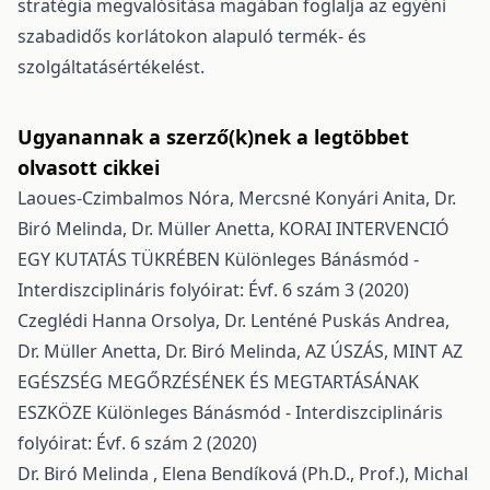
stratégia megvalósítása magában foglalja az egyéni
szabadidős korlátokon alapuló termék- és
szolgáltatásértékelést.
Ugyanannak a szerző(k)nek a legtöbbet
olvasott cikkei
Laoues-Czimbalmos Nóra, Mercsné Konyári Anita, Dr.
Biró Melinda, Dr. Müller Anetta,
KORAI INTERVENCIÓ
EGY KUTATÁS TÜKRÉBEN
Különleges Bánásmód -
Interdiszciplináris folyóirat: Évf. 6 szám 3 (2020)
Czeglédi Hanna Orsolya, Dr. Lenténé Puskás Andrea,
Dr. Müller Anetta, Dr. Biró Melinda,
AZ ÚSZÁS, MINT AZ
EGÉSZSÉG MEGŐRZÉSÉNEK ÉS MEGTARTÁSÁNAK
ESZKÖZE
Különleges Bánásmód - Interdiszciplináris
folyóirat: Évf. 6 szám 2 (2020)
Dr. Biró Melinda , Elena Bendíková (Ph.D., Prof.), Michal