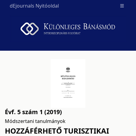
dEjournals Nyitóoldal
Open m
Évf. 5 szám 1 (2019)
Módszertani tanulmányok
HOZZÁFÉRHETŐ TURISZTIKAI