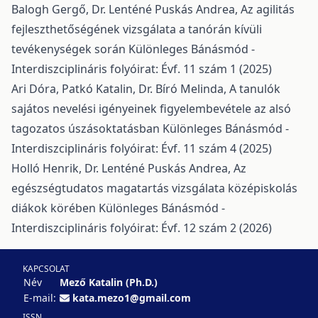
Balogh Gergő, Dr. Lenténé Puskás Andrea,
Az agilitás
fejleszthetőségének vizsgálata a tanórán kívüli
tevékenységek során
Különleges Bánásmód -
Interdiszciplináris folyóirat: Évf. 11 szám 1 (2025)
Ari Dóra, Patkó Katalin, Dr. Bíró Melinda,
A tanulók
sajátos nevelési igényeinek figyelembevétele az alsó
tagozatos úszásoktatásban
Különleges Bánásmód -
Interdiszciplináris folyóirat: Évf. 11 szám 4 (2025)
Holló Henrik, Dr. Lenténé Puskás Andrea,
Az
egészségtudatos magatartás vizsgálata középiskolás
diákok körében
Különleges Bánásmód -
Interdiszciplináris folyóirat: Évf. 12 szám 2 (2026)
KAPCSOLAT
Név
Mező Katalin (Ph.D.)
E-mail:
kata.mezo1@gmail.com
ISSN