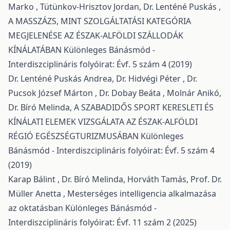
Marko , Tütünkov-Hrisztov Jordan, Dr. Lenténé Puskás ,
A MASSZÁZS, MINT SZOLGÁLTATÁSI KATEGÓRIA
MEGJELENÉSE AZ ÉSZAK-ALFÖLDI SZÁLLODÁK
KÍNÁLATÁBAN
Különleges Bánásmód -
Interdiszciplináris folyóirat: Évf. 5 szám 4 (2019)
Dr. Lenténé Puskás Andrea, Dr. Hidvégi Péter , Dr.
Pucsok József Márton , Dr. Dobay Beáta , Molnár Anikó,
Dr. Bíró Melinda,
A SZABADIDŐS SPORT KERESLETI ÉS
KÍNÁLATI ELEMEK VIZSGÁLATA AZ ÉSZAK-ALFÖLDI
RÉGIÓ EGÉSZSÉGTURIZMUSÁBAN
Különleges
Bánásmód - Interdiszciplináris folyóirat: Évf. 5 szám 4
(2019)
Karap Bálint , Dr. Bíró Melinda, Horváth Tamás, Prof. Dr.
Müller Anetta ,
Mesterséges intelligencia alkalmazása
az oktatásban
Különleges Bánásmód -
Interdiszciplináris folyóirat: Évf. 11 szám 2 (2025)