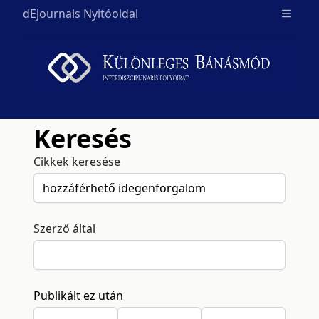
dEjournals Nyitóoldal
Open m
Keresés
Cikkek keresése
Szerző által
Publikált ez után