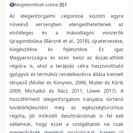
351
Megtekintések száma:
Az idegenforgalmi célpontok közötti egyre
növekvő versenyben elengedhetetlenek az
elsődleges és a másodlagos vonzerők
újragondolása (Bácsné et al., 2018), újratervezése,
kiegészítése és fejlesztése. Ez igaz
Magyarországra és ezen belül az észak-alföldi
régióra is, ahol a terápiás célra hasznosítható
gyógyvíz és termálvíz rendelkezésre állása kiemelt
tényező (Müller és Könyves, 2006; Müller és Kórik
2009; Michalkó és Rácz 2011; Löwei 2017). A
hozzáférhető idegenforgalom irányába történő
továbbfejlesztést még az egészségturizmus
régóta, jól működő desztinációinak is fel kell
vállalniuk, hogy ezzel a szolgáltatók ne csak
megerősítsék meglévő pozíciójukat, hanem új