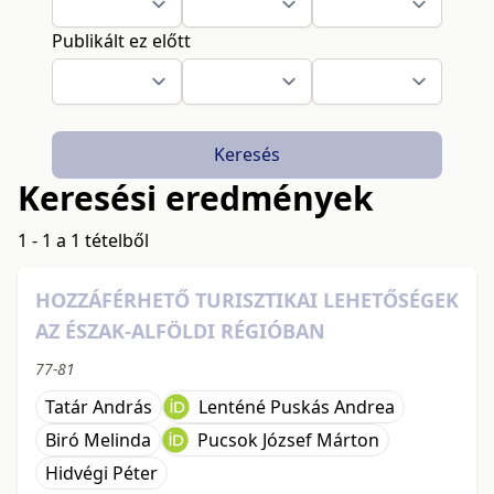
Publikált ez előtt
Keresés
Keresési eredmények
1 - 1 a 1 tételből
HOZZÁFÉRHETŐ TURISZTIKAI LEHETŐSÉGEK
AZ ÉSZAK-ALFÖLDI RÉGIÓBAN
77-81
Tatár András
Lenténé Puskás Andrea
Biró Melinda
Pucsok József Márton
Hidvégi Péter