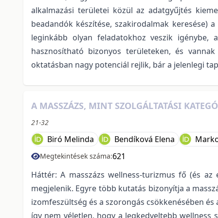
alkalmazási területei közül az adatgyűjtés kieme
beadandók készítése, szakirodalmak keresése) a 
leginkább olyan feladatokhoz veszik igénybe, 
hasznosítható bizonyos területeken, és vannak 
oktatásban nagy potenciál rejlik, bár a jelenlegi t
A MASSZÁZS, MINT SZOLGÁLTATÁSI KATEG
21-32
Biró Melinda
Bendíková Elena
Marko
621
Megtekintések száma:
Háttér: A masszázs wellness-turizmus fő (és az e
megjelenik. Egyre több kutatás bizonyítja a massz
izomfeszültség és a szorongás csökkenésében és 
így nem véletlen, hogy a legkedveltebb wellness s