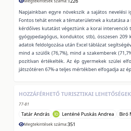
1226
Megtekintések száma:
Napjainkban egyre növekszik a sajátos nevelési 
Fontos tehát ennek a tématerületnek a kutatása a
kérdőíves kutatást végeztünk a korai intervenció 
gyógypedagógus, konduktor, stb), összesen 209 ké
adatok feldolgozása után Excel táblázat segítség
mind a szülők (76,7%), mind a szakemberek (71,7%
pozitívan értékelték. Az ép gyermekek szülei elf
játszótéren 67%-a teljes mértékben elfogadja az ép
HOZZÁFÉRHETŐ TURISZTIKAI LEHETŐSÉGEK
77-81
Tatár András
Lenténé Puskás Andrea
Biró 
351
Megtekintések száma: