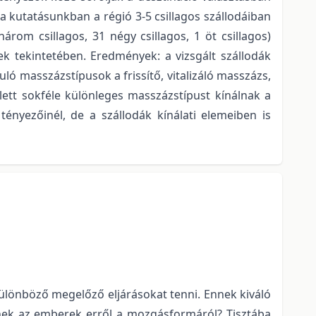
a kutatásunkban a régió 3-5 csillagos szállodáiban
rom csillagos, 31 négy csillagos, 1 öt csillagos)
ek tekintetében. Eredmények: a vizsgált szállodák
 masszázstípusok a frissítő, vitalizáló masszázs,
ett sokféle különleges masszázstípust kínálnak a
nyezőinél, de a szállodák kínálati elemeiben is
ülönböző megelőző eljárásokat tenni. Ennek kiváló
nek az emberek erről a mozgásformáról? Tisztába