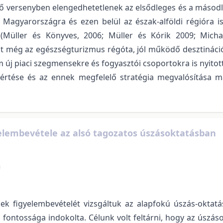
ő versenyben elengedhetetlenek az elsődleges és a másodla
az Magyarországra és ezen belül az észak-alföldi régióra i
ő (Müller és Könyves, 2006; Müller és Kórik 2009; Mich
 még az egészségturizmus régóta, jól működő desztinációinak
új piaci szegmensekre és fogyasztói csoportokra is nyitotta
gértése és az ennek megfelelő stratégia megvalósítása m
yelembevétele az alsó tagozatos úszásoktatásban
nek figyelembevételét vizsgáltuk az alapfokú úszás-okta
fontossága indokolta. Célunk volt feltárni, hogy az úszá