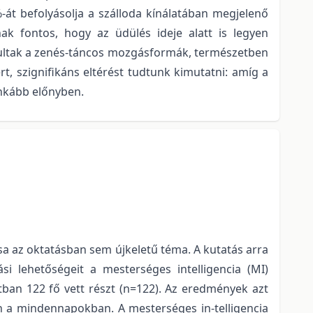
-át befolyásolja a szálloda kínálatában megjelenő
ak fontos, hogy az üdülés ideje alatt is legyen
nyultak a zenés-táncos mozgásformák, természetben
rt, szignifikáns eltérést tudtunk kimutatni: amíg a
inkább előnyben.
sa az oktatásban sem újkeletű téma. A kutatás arra
si lehetőségeit a mesterséges intelligencia (MI)
tban 122 fő vett részt (n=122). Az eredmények azt
n a mindennapokban. A mesterséges in-telligencia