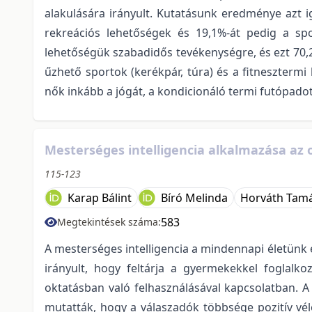
alakulására irányult. Kutatásunk eredménye azt i
rekreációs lehetőségek és 19,1%-át pedig a spo
lehetőségük szabadidős tevékenységre, és ezt 70,
űzhető sportok (kerékpár, túra) és a fitnesztermi 
nők inkább a jógát, a kondicionáló termi futópadot
Mesterséges intelligencia alkalmazása az
115-123
Karap Bálint
Bíró Melinda
Horváth Tam
583
Megtekintések száma:
A mesterséges intelligencia a mindennapi életünk 
irányult, hogy feltárja a gyermekekkel foglalko
oktatásban való felhasználásával kapcsolatban. A
mutatták, hogy a válaszadók többsége pozitív vé