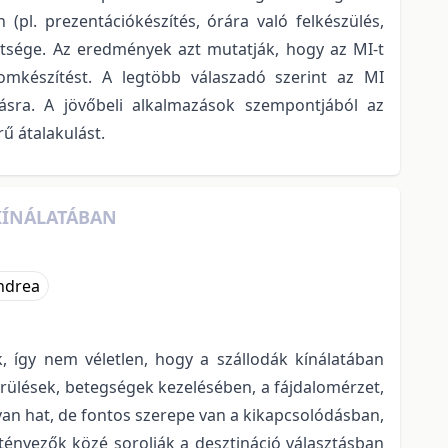
(pl. prezentációkészítés, órára való felkészülés,
dtsége. Az eredmények azt mutatják, hogy az MI-t
omkészítést. A legtöbb válaszadó szerint az MI
lásra. A jövőbeli alkalmazások szempontjából az
rű átalakulást.
 KÍNÁLATÁBAN
ndrea
k, így nem véletlen, hogy a szállodák kínálatában
érülések, betegségek kezelésében, a fájdalomérzet,
n hat, de fontos szerepe van a kikapcsolódásban,
 tényezők közé sorolják a desztináció választásban