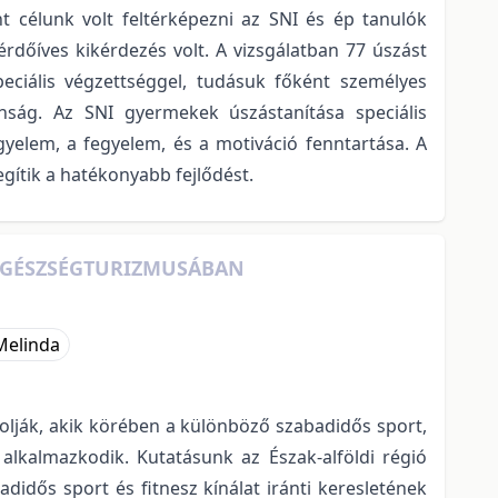
t célunk volt feltérképezni az SNI és ép tanulók
rdőíves kikérdezés volt. A vizsgálatban 77 úszást
ciális végzettséggel, tudásuk főként személyes
anság. Az SNI gyermekek úszástanítása speciális
yelem, a fegyelem, és a motiváció fenntartása. A
egítik a hatékonyabb fejlődést.
Ó EGÉSZSÉGTURIZMUSÁBAN
Melinda
lják, akik körében a különböző szabadidős sport,
 alkalmazkodik. Kutatásunk az Észak-alföldi régió
adidős sport és fitnesz kínálat iránti keresletének