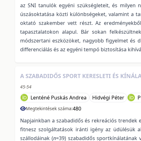
az SNI tanulók egyéni szükségleteit, és milyen 
úszásoktatása közti különbségeket, valamint a ta
oktató szakember vett részt. Az eredményekből
tapasztalatokon alapul. Bár sokan felkészültne
módszertani eszközöket, nagyobb figyelmet és dif
differenciálás és az egyéni tempó biztosítása kihív
A SZABADIDŐS SPORT KERESLETI ÉS KÍNÁL
45-54
Lenténé Puskás Andrea
Hidvégi Péter
P
480
Megtekintések száma:
Napjainkban a szabadidős és rekreációs trendek 
fitnesz szolgáltatások iránti igény az üdülésük 
szállodáinak (
n
=39) szabadidős sportkínálatának v