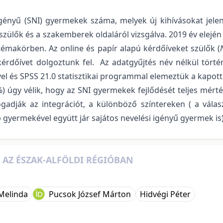
igényű (SNI) gyermekek száma, melyek új kihívásokat je
 szülők és a szakemberek oldaláról vizsgálva. 2019 év elej
témakörben. Az online és papír alapú kérdőíveket szülők (
rdőívet dolgoztunk fel. Az adatgyűjtés név nélkül történ
ével és SPSS 21.0 statisztikai programmal elemeztük a kapo
) úgy vélik, hogy az SNI gyermekek fejlődését teljes mérté
ogadják az integrációt, a különböző színtereken ( a vála
 gyermekével együtt jár sajátos nevelési igényű gyermek is)
 AZ ÉSZAK-ALFÖLDI RÉGIÓBAN
Melinda
Pucsok József Márton
Hidvégi Péter