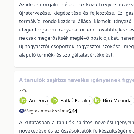
Az idegenforgalmi célpontok közötti egyre növekv
újratervezése, kiegészítése és fejlesztése. Ez ig
termálvíz rendelkezésre állása kiemelt tényez
idegenforgalom irányába történő továbbfejlesztést
ne csak megerősítsék meglévő pozíciójukat, hanem 
új fogyasztói csoportok fogyasztói szokásai me
alapuló termék- és szolgáltatásértékelést.
A tanulók sajátos nevelési igényeinek fig
7-16
Ari Dóra
Patkó Katalin
Bíró Melinda
244
Megtekintések száma:
A kutatásban a tanulók sajátos nevelési igényei
növekedése és az úszásoktatók felkészültségének 