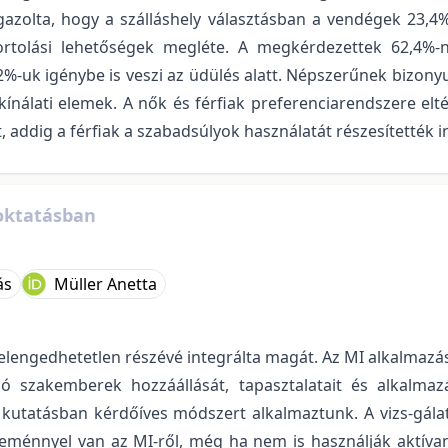
gazolta, hogy a szálláshely választásban a vendégek 23,4%
rtolási lehetőségek megléte. A megkérdezettek 62,4%-n
2%-uk igénybe is veszi az üdülés alatt. Népszerűnek bizo
kínálati elemek. A nők és férfiak preferenciarendszere elté
, addig a férfiak a szabadsúlyok használatát részesítették 
 oktatásban
ás
Müller Anetta
elengedhetetlen részévé integrálta magát. Az MI alkalmazá
zó szakemberek hozzáállását, tapasztalatait és alkalmazá
 kutatásban kérdőíves módszert alkalmaztunk. A vizs-gála
leménnyel van az MI-ről, még ha nem is használják aktíva