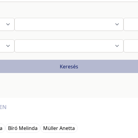
Keresés
BEN
a
Bíró Melinda
Müller Anetta