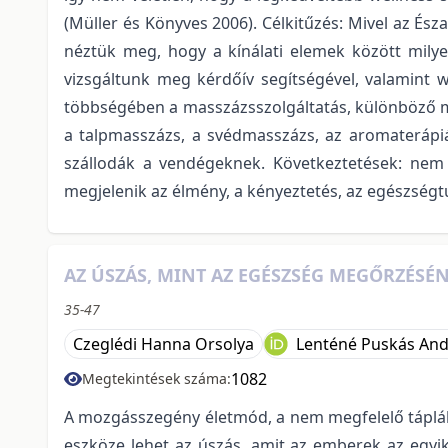
(Müller és Könyves 2006). Célkitűzés: Mivel az És
néztük meg, hogy a kínálati elemek között milyen
vizsgáltunk meg kérdőív segítségével, valamint w
többségében a masszázsszolgáltatás, különböző mé
a talpmasszázs, a svédmasszázs, az aromaterápiá
szállodák a vendégeknek. Következtetések: nem 
megjelenik az élmény, a kényeztetés, az egészség
AZ ÚSZÁS, MINT AZ EGÉSZSÉG MEGŐRZÉSÉ
35-47
Czeglédi Hanna Orsolya
Lenténé Puskás An
1082
Megtekintések száma:
A mozgásszegény életmód, a nem megfelelő táplálk
eszköze lehet az úszás, amit az emberek az egy