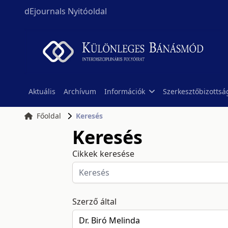
dEjournals Nyitóoldal
Aktuális
Archívum
Információk
Szerkesztőbizottsá
Főoldal
Keresés
Keresés
Cikkek keresése
Szerző által