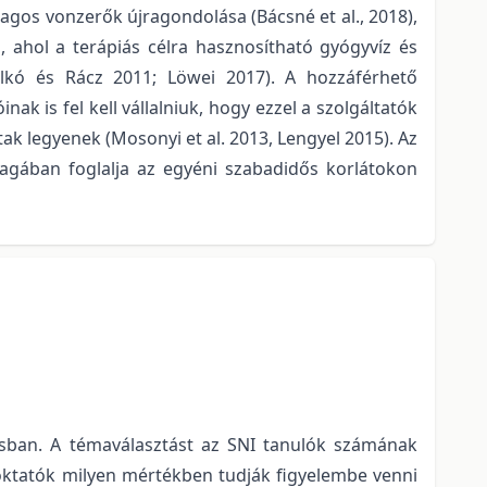
gos vonzerők újragondolása (Bácsné et al., 2018),
s, ahol a terápiás célra hasznosítható gyógyvíz és
alkó és Rácz 2011; Löwei 2017). A hozzáférhető
 is fel kell vállalniuk, hogy ezzel a szolgáltatók
k legyenek (Mosonyi et al. 2013, Lengyel 2015). Az
agában foglalja az egyéni szabadidős korlátokon
tásban. A témaválasztást az SNI tanulók számának
soktatók milyen mértékben tudják figyelembe venni