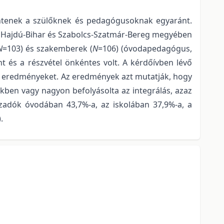
lentenek a szülőknek és pedagógusoknak egyaránt.
én Hajdú-Bihar és Szabolcs-Szatmár-Bereg megyében
N
=103) és szakemberek (
N
=106) (óvodapedagógus,
t és a részvétel önkéntes volt. A kérdőívben lévő
tt eredményeket. Az eredmények azt mutatják, hogy
kben vagy nagyon befolyásolta az integrálás, azaz
szadók óvodában 43,7%-a, az iskolában 37,9%-a, a
.