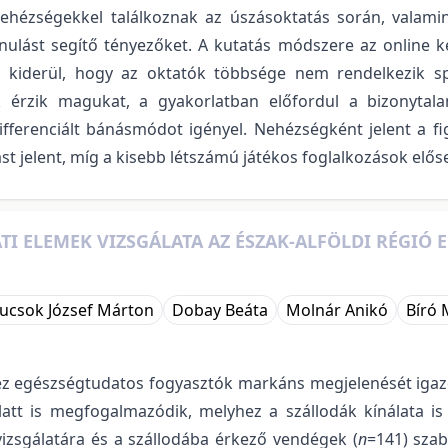
nehézségekkel találkoznak az úszásoktatás során, valamin
nulást segítő tényezőket. A kutatás módszere az online ké
 kiderül, hogy az oktatók többsége nem rendelkezik spe
k érzik magukat, a gyakorlatban előfordul a bizonytal
ferenciált bánásmódot igényel. Nehézségként jelent a fig
ást jelent, míg a kisebb létszámú játékos foglalkozások elős
ATI ELEMEK VIZSGÁLATA AZ ÉSZAK-ALFÖLDI RÉGI
ucsok József Márton
Dobay Beáta
Molnár Anikó
Bíró 
ez egészségtudatos fogyasztók markáns megjelenését igazo
alatt is megfogalmazódik, melyhez a szállodák kínálata is
izsgálatára és a szállodába érkező vendégek (
n
=141) szab