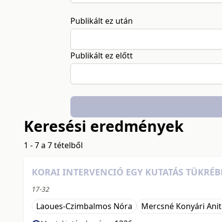
Publikált ez után
Publikált ez előtt
Keresési eredmények
1 - 7 a 7 tételből
KORAI INTERVENCIÓ EGY KUTATÁS TÜKRÉ
17-32
Laoues-Czimbalmos Nóra
Mercsné Konyári Anit