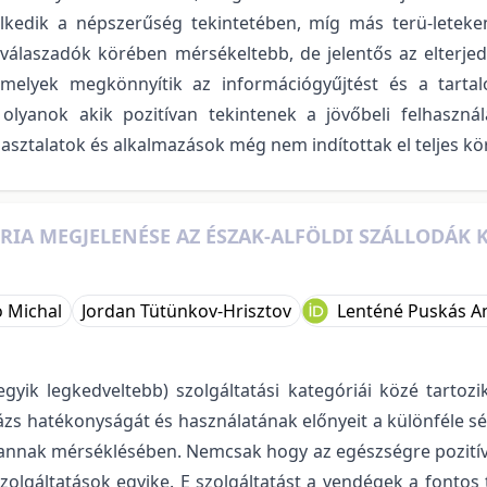
lkedik a népszerűség tekintetében, míg más terü-leteken 
válaszadók körében mérsékeltebb, de jelentős az elterje
amelyek megkönnyítik az információgyűjtést és a tartal
olyanok akik pozitívan tekintenek a jövőbeli felhaszná
apasztalatok és alkalmazások még nem indítottak el teljes kö
ÓRIA MEGJELENÉSE AZ ÉSZAK-ALFÖLDI SZÁLLODÁK
 Michal
Jordan Tütünkov-Hrisztov
Lenténé Puskás A
gyik legkedveltebb) szolgáltatási kategóriái közé tartozi
ázs hatékonyságát és használatának előnyeit a különféle s
annak mérséklésében. Nemcsak hogy az egészségre pozitíva
zolgáltatások egyike. E szolgáltatást a vendégek a fontos