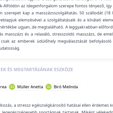
zak-Alföldön az idegenforgalom szerepe fontos tényező, így 
 szerepet kap a masszázsszolgáltatás. 50 szállodát (18 há
eblapjuk elemzésével a szolgáltatásaik és a kínálati elem
rtékbe ugyan, de megtalálható. A leggyakrabban előforduló
s masszázs és a relaxáló, stresszoldó masszázs, de emell
csak az emberek üdülőhely megválasztását befolyásoló té
tudatosság.
NEK ÉS MEGTARTÁSÁNAK ESZKÖZE
drea
Müller Anetta
Biró Melinda
ozás, a stressz egészségkárosító hatásai ellen érdemes k
ik legegészségesebb sportágnak tartanak. Miként véleked