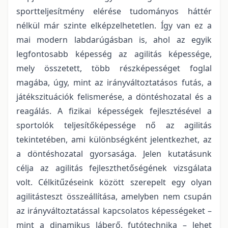
sportteljesítmény elérése tudományos háttér
nélkül már szinte elképzelhetetlen. Így van ez a
mai modern labdarúgásban is, ahol az egyik
legfontosabb képesség az agilitás képessége,
mely összetett, több részképességet foglal
magába, úgy, mint az irányváltoztatásos futás, a
játékszituációk felismerése, a döntéshozatal és a
reagálás. A fizikai képességek fejlesztésével a
sportolók teljesítőképessége nő az agilitás
tekintetében, ami különbségként jelentkezhet, az
a döntéshozatal gyorsasága. Jelen kutatásunk
célja az agilitás fejleszthetőségének vizsgálata
volt. Célkitűzéseink között szerepelt egy olyan
agilitásteszt összeállítása, amelyben nem csupán
az irányváltoztatással kapcsolatos képességeket –
mint a dinamikus láberő, futótechnika – lehet