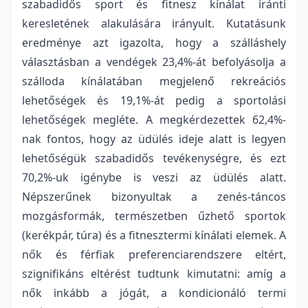
szabadidős sport és fitnesz kínálat iránti
keresletének alakulására irányult. Kutatásunk
eredménye azt igazolta, hogy a szálláshely
választásban a vendégek 23,4%-át befolyásolja a
szálloda kínálatában megjelenő rekreációs
lehetőségek és 19,1%-át pedig a sportolási
lehetőségek megléte. A megkérdezettek 62,4%-
nak fontos, hogy az üdülés ideje alatt is legyen
lehetőségük szabadidős tevékenységre, és ezt
70,2%-uk igénybe is veszi az üdülés alatt.
Népszerűnek bizonyultak a zenés-táncos
mozgásformák, természetben űzhető sportok
(kerékpár, túra) és a fitnesztermi kínálati elemek. A
nők és férfiak preferenciarendszere eltért,
szignifikáns eltérést tudtunk kimutatni: amíg a
nők inkább a jógát, a kondicionáló termi