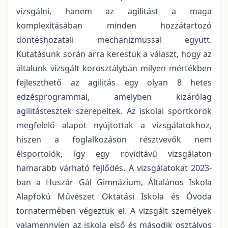
vizsgálni, hanem az agilitást a maga
komplexitásában minden hozzátartozó
döntéshozatali mechanizmussal együtt.
Kutatásunk során arra kerestük a választ, hogy az
általunk vizsgált korosztályban milyen mértékben
fejleszthető az agilitás egy olyan 8 hetes
edzésprogrammal, amelyben kizárólag
agilitástesztek szerepeltek. Az iskolai sportkörök
megfelelő alapot nyújtottak a vizsgálatokhoz,
hiszen a foglalkozáson résztvevők nem
élsportolók, így egy rövidtávú vizsgálaton
hamarabb várható fejlődés. A vizsgálatokat 2023-
ban a Huszár Gál Gimnázium, Általános Iskola
Alapfokú Művészet Oktatási Iskola és Óvoda
tornatermében végeztük el. A vizsgált személyek
valamennyien az iskola első és második osztályos