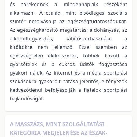
és törekednek a mindennapjaik részeként
alkalmazni. A család, mint elsődleges szociális
szintér befolyásolja az egészségtudatosságukat.
Az egészségkárosító magatartás, a dohányzás, az
alkoholfogyasztás, kábítószerhasználat a
kitöltőkre nem jellemző. Ezzel szemben az
egészségtelen élelmiszerek, többek között a
gyorsételek és a cukros üdítők fogyasztása
gyakori náluk. Az internet és a média sportolási
szokásokra gyakorolt hatása jelentős, e tényezők
kedvezőtlenül befolyásolják a fiatalok sportolási
hajlandóságát.
A MASSZÁZS, MINT SZOLGÁLTATÁSI
KATEGÓRIA MEGJELENÉSE AZ ÉSZAK-