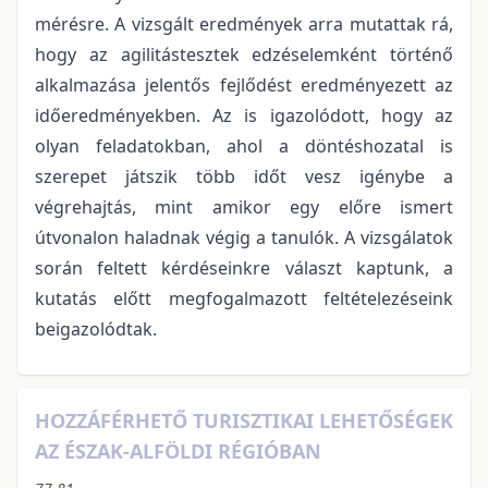
mérésre. A vizsgált eredmények arra mutattak rá,
hogy az agilitástesztek edzéselemként történő
alkalmazása jelentős fejlődést eredményezett az
időeredményekben. Az is igazolódott, hogy az
olyan feladatokban, ahol a döntéshozatal is
szerepet játszik több időt vesz igénybe a
végrehajtás, mint amikor egy előre ismert
útvonalon haladnak végig a tanulók. A vizsgálatok
során feltett kérdéseinkre választ kaptunk, a
kutatás előtt megfogalmazott feltételezéseink
beigazolódtak.
HOZZÁFÉRHETŐ TURISZTIKAI LEHETŐSÉGEK
AZ ÉSZAK-ALFÖLDI RÉGIÓBAN