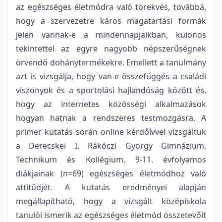
az egészséges életmódra való törekvés, továbbá,
hogy a szervezetre káros magatartási formák
jelen vannak-e a mindennapjaikban, különös
tekintettel az egyre nagyobb népszerűségnek
örvendő dohánytermékekre. Emellett a tanulmány
azt is vizsgálja, hogy van-e összefüggés a családi
viszonyok és a sportolási hajlandóság között és,
hogy az internetes közösségi alkalmazások
hogyan hatnak a rendszeres testmozgásra. A
primer kutatás során online kérdőívvel vizsgáltuk
a Derecskei I. Rákóczi György Gimnázium,
Technikum és Kollégium, 9-11. évfolyamos
diákjainak (n=69) egészséges életmódhoz való
attitűdjét. A kutatás eredményei alapján
megállapítható, hogy a vizsgált középiskola
tanulói ismerik az egészséges életmód összetevőit