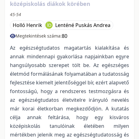
középiskolás diákok körében
45-54
Holló Henrik
Lenténé Puskás Andrea
80
Megtekintések száma:
Az egészségtudatos magatartás kialakítása és
annak mindennapi gyakorlása napjainkban egyre
hangsúlyosabb szerepet tölt be. Az egészséges
életmód formálásának folyamatában a tudatosság
fejlesztése kiemelt jelentőséggel bír, ezért alapvető
fontosságú, hogy a rendszeres testmozgásra és
az egészségtudatos életvitelre irányuló nevelés
már korai életkorban megkezdődjön. A kutatás
célja annak feltárása, hogy egy kisváros
középiskolás tanulóinak életében milyen
mértékben jelenik meg az egészségtudatosság és