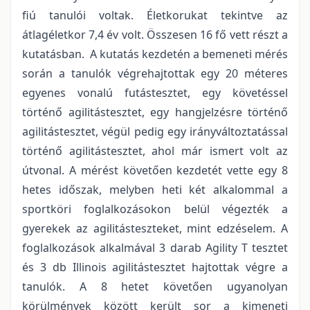
fiú tanulói voltak. Életkorukat tekintve az
átlagéletkor 7,4 év volt. Összesen 16 fő vett részt a
kutatásban. A kutatás kezdetén a bemeneti mérés
során a tanulók végrehajtottak egy 20 méteres
egyenes vonalú futástesztet, egy követéssel
történő agilitástesztet, egy hangjelzésre történő
agilitástesztet, végül pedig egy irányváltoztatással
történő agilitástesztet, ahol már ismert volt az
útvonal. A mérést követően kezdetét vette egy 8
hetes időszak, melyben heti két alkalommal a
sportköri foglalkozásokon belül végezték a
gyerekek az agilitásteszteket, mint edzéselem. A
foglalkozások alkalmával 3 darab Agility T tesztet
és 3 db Illinois agilitástesztet hajtottak végre a
tanulók. A 8 hetet követően ugyanolyan
körülmények között került sor a kimeneti