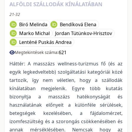
ALFÖLDI SZÁLLODÁK KÍNÁLATÁBAN
21-32
Biró Melinda
Bendíková Elena
Marko Michal
Jordan Tütünkov-Hrisztov
Lenténé Puskás Andrea
621
Megtekintések száma:
Háttér: A masszázs wellness-turizmus fő (és az
egyik legkedveltebb) szolgáltatási kategóriái közé
tartozik, így nem véletlen, hogy a szállodák
kínálatában megjelenik. Egyre több kutatás
bizonyítja a masszázs hatékonyságát és
használatának előnyeit a különféle sérülések,
betegségek kezelésében, a fájdalomérzet,
izomfeszültség és a szorongás csökkenésében és
annak mérséklésében. Nemcsak hogy az