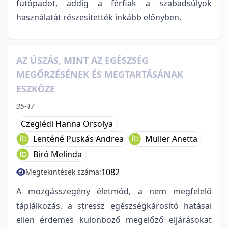
futópadot, addig a férfiak a szabadsúlyok
használatát részesítették inkább előnyben.
AZ ÚSZÁS, MINT AZ EGÉSZSÉG
MEGŐRZÉSÉNEK ÉS MEGTARTÁSÁNAK
ESZKÖZE
35-47
Czeglédi Hanna Orsolya
Lenténé Puskás Andrea
Müller Anetta
Biró Melinda
1082
Megtekintések száma:
A mozgásszegény életmód, a nem megfelelő
táplálkozás, a stressz egészségkárosító hatásai
ellen érdemes különböző megelőző eljárásokat