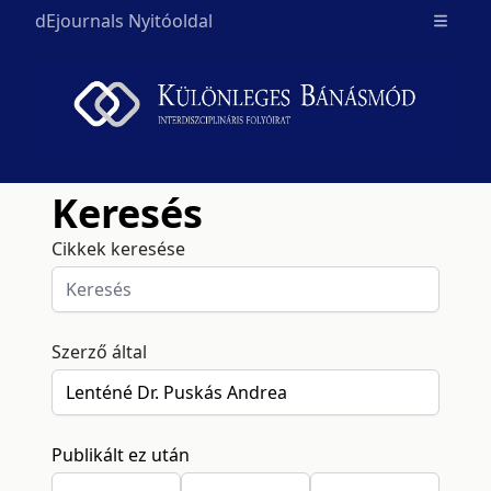
dEjournals Nyitóoldal
Open m
Keresés
Cikkek keresése
Szerző által
Publikált ez után