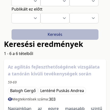
Publikált ez előtt
Keresés
Keresési eredmények
1 - 6 a 6 tételből
Az agilitás fejleszthetőségének vizsgálata
a tanórán kívüli tevékenységek során
59-69
Balogh Gergő
Lenténé Puskás Andrea
303
Megtekintések száma:
Napjainkban az egyre magasabb szintű