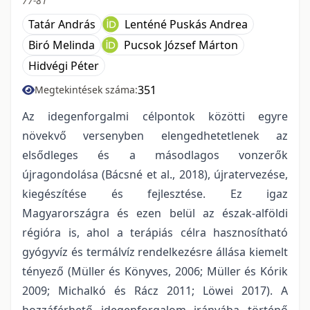
77-81
Tatár András
Lenténé Puskás Andrea
Biró Melinda
Pucsok József Márton
Hidvégi Péter
351
Megtekintések száma:
Az idegenforgalmi célpontok közötti egyre
növekvő versenyben elengedhetetlenek az
elsődleges és a másodlagos vonzerők
újragondolása (Bácsné et al., 2018), újratervezése,
kiegészítése és fejlesztése. Ez igaz
Magyarországra és ezen belül az észak-alföldi
régióra is, ahol a terápiás célra hasznosítható
gyógyvíz és termálvíz rendelkezésre állása kiemelt
tényező (Müller és Könyves, 2006; Müller és Kórik
2009; Michalkó és Rácz 2011; Löwei 2017). A
hozzáférhető idegenforgalom irányába történő