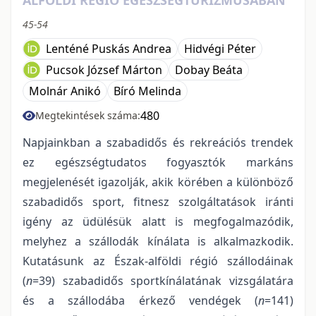
45-54
Lenténé Puskás Andrea
Hidvégi Péter
Pucsok József Márton
Dobay Beáta
Molnár Anikó
Bíró Melinda
480
Megtekintések száma:
Napjainkban a szabadidős és rekreációs trendek
ez egészségtudatos fogyasztók markáns
megjelenését igazolják, akik körében a különböző
szabadidős sport, fitnesz szolgáltatások iránti
igény az üdülésük alatt is megfogalmazódik,
melyhez a szállodák kínálata is alkalmazkodik.
Kutatásunk az Észak-alföldi régió szállodáinak
(
n
=39) szabadidős sportkínálatának vizsgálatára
és a szállodába érkező vendégek (
n
=141)