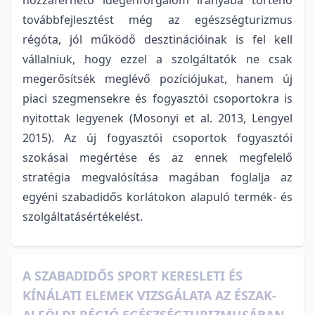
továbbfejlesztést még az egészségturizmus
régóta, jól működő desztinációinak is fel kell
vállalniuk, hogy ezzel a szolgáltatók ne csak
megerősítsék meglévő pozíciójukat, hanem új
piaci szegmensekre és fogyasztói csoportokra is
nyitottak legyenek (Mosonyi et al. 2013, Lengyel
2015). Az új fogyasztói csoportok fogyasztói
szokásai megértése és az ennek megfelelő
stratégia megvalósítása magában foglalja az
egyéni szabadidős korlátokon alapuló termék- és
szolgáltatásértékelést.
A SZABADIDŐS SPORT KERESLETI ÉS
KÍNÁLATI ELEMEK VIZSGÁLATA AZ ÉSZAK-
ALFÖLDI RÉGIÓ EGÉSZSÉGTURIZMUSÁBAN