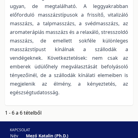
ugyan, de megtalálható. A leggyakrabban
előforduló masszázstípusok a frissítő, vitalizáló
masszázs, a talpmasszázs, a svédmasszázs, az
aromaterápiás masszázs és a relaxáló, stresszoldó
masszázs, de emellett sokféle különleges
masszázstípust kínálnak a szállodák a
vendégeknek. Következtetések: nem csak az
emberek üdülőhely megválasztását befolyásoló
tényezőinél, de a szállodák kínálati elemeiben is
megjelenik az élmény, a kényeztetés, az
egészségtudatosság.
1 - 6 a 6 tételből
KAPCSOLAT
Név
Mező Katalin (Ph.D.)